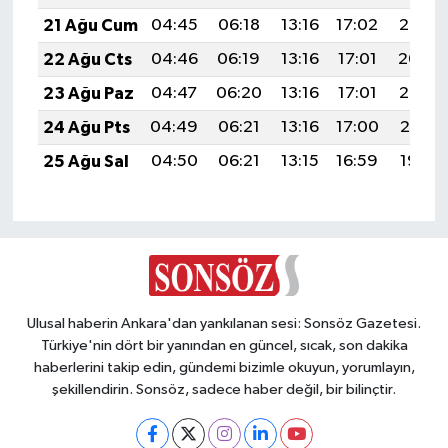
21 Ağu Cum
04:45
06:18
13:16
17:02
20:05
22 Ağu Cts
04:46
06:19
13:16
17:01
20:04
23 Ağu Paz
04:47
06:20
13:16
17:01
20:02
24 Ağu Pts
04:49
06:21
13:16
17:00
20:01
25 Ağu Sal
04:50
06:21
13:15
16:59
19:59
Ulusal haberin Ankara'dan yankılanan sesi: Sonsöz Gazetesi.
Türkiye'nin dört bir yanından en güncel, sıcak, son dakika
haberlerini takip edin, gündemi bizimle okuyun, yorumlayın,
şekillendirin. Sonsöz, sadece haber değil, bir bilinçtir.