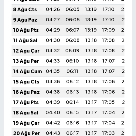
8 Ağu Cts
04:26
06:05
13:19
17:10
20:23
9 Ağu Paz
04:27
06:06
13:19
17:10
20:21
10 Ağu Pts
04:29
06:07
13:19
17:09
20:20
11 Ağu Sal
04:30
06:08
13:18
17:08
20:19
12 Ağu Çar
04:32
06:09
13:18
17:08
20:18
13 Ağu Per
04:33
06:10
13:18
17:07
20:16
14 Ağu Cum
04:35
06:11
13:18
17:07
20:15
15 Ağu Cts
04:36
06:12
13:18
17:06
20:14
16 Ağu Paz
04:38
06:13
13:18
17:06
20:12
17 Ağu Pts
04:39
06:14
13:17
17:05
20:11
18 Ağu Sal
04:40
06:15
13:17
17:04
20:10
19 Ağu Çar
04:42
06:16
13:17
17:04
20:08
20 Ağu Per
04:43
06:17
13:17
17:03
20:07