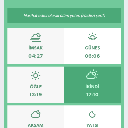
Ekonomi
Nasihat edici olarak ölüm yeter. (Hadis-i şerif)
Eleman
Emlak
İMSAK
GÜNEŞ
Gündem
04:27
06:06
Gurme
Haber
ÖĞLE
İKINDI
13:19
17:10
İlçe Haberleri
Keşfet
AKŞAM
YATSI
Kültür & Sanat