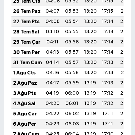
25 Tem Cts
04:06
05:52
13:20
17:15
20:37
Vasıta
26 Tem Paz
04:07
05:53
13:20
17:15
20:37
Yaşam
27 Tem Pts
04:08
05:54
13:20
17:14
20:36
28 Tem Sal
04:10
05:55
13:20
17:14
20:35
29 Tem Çar
04:11
05:56
13:20
17:14
20:34
30 Tem Per
04:13
05:57
13:20
17:14
20:33
31 Tem Cum
04:14
05:57
13:20
17:13
20:32
1 Ağu Cts
04:16
05:58
13:20
17:13
20:31
2 Ağu Paz
04:17
05:59
13:19
17:13
20:30
3 Ağu Pts
04:19
06:00
13:19
17:12
20:29
4 Ağu Sal
04:20
06:01
13:19
17:12
20:27
5 Ağu Çar
04:22
06:02
13:19
17:11
20:26
6 Ağu Per
04:23
06:03
13:19
17:11
20:25
7 Ağu Cum
04:25
06:04
13:19
17:10
20:24