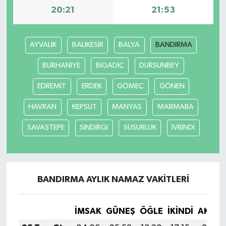
20:21
21:53
Magazin
AYVALIK
BALIKESİR
BALYA
BANDIRMA
Resmi İlanlar
BURHANİYE
BİGADİÇ
DURSUNBEY
Sağlık
EDREMİT
ERDEK
GÖMEÇ
GÖNEN
Seri İlan
HAVRAN
KEPSUT
MANYAS
MARMARA
Siyaset
SAVAŞTEPE
SINDIRGI
SUSURLUK
İVRİNDİ
Sokak Hayvanlarını Sahiplendirme
Sonsöz Özel
BANDIRMA AYLIK NAMAZ VAKITLERI
Spor
İMSAK
GÜNEŞ
ÖĞLE
İKINDI
AKŞA