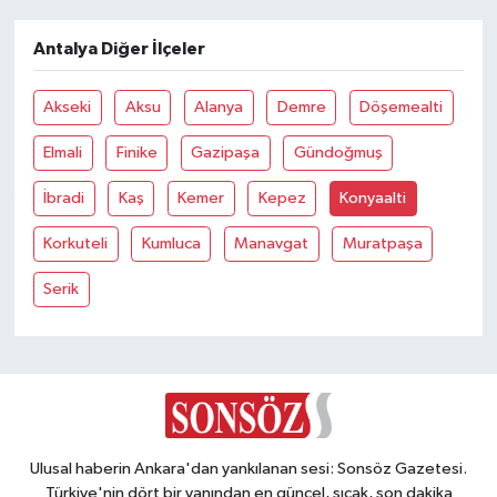
Vasıta
Antalya Diğer İlçeler
Yaşam
Akseki
Aksu
Alanya
Demre
Döşemealti
Elmali
Finike
Gazipaşa
Gündoğmuş
İbradi
Kaş
Kemer
Kepez
Konyaalti
Korkuteli
Kumluca
Manavgat
Muratpaşa
Serik
Ulusal haberin Ankara'dan yankılanan sesi: Sonsöz Gazetesi.
Türkiye'nin dört bir yanından en güncel, sıcak, son dakika