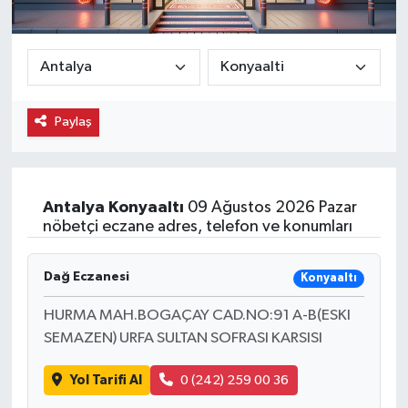
Ekonomi
Eleman
Paylaş
Emlak
Gündem
Antalya
Konyaaltı
09 Ağustos 2026 Pazar
Gurme
nöbetçi eczane adres, telefon ve konumları
Haber
Dağ Eczanesi
Konyaaltı
İlçe Haberleri
HURMA MAH.BOGAÇAY CAD.NO:91 A-B(ESKI
SEMAZEN) URFA SULTAN SOFRASI KARSISI
Keşfet
Yol Tarifi Al
0 (242) 259 00 36
Kültür & Sanat