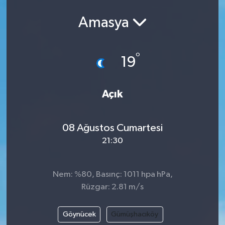
Ekonomi
Amasya
Eleman
°
19
Emlak
Açık
Gündem
Gurme
08 Ağustos Cumartesi
21:30
Haber
İlçe Haberleri
Nem: %80, Basınç: 1011 hpa hPa,
Rüzgar: 2.81 m/s
Keşfet
Göynücek
Gümüşhacıköy
Kültür & Sanat