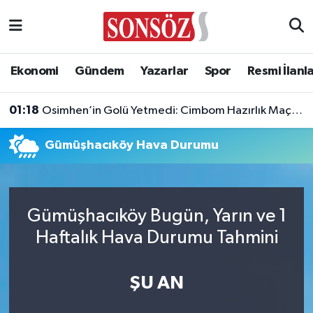
Asayiş
Ankara Nöbetçi Eczaneler
Ekonomi
Gündem
Yazarlar
Spor
Resmi İlanl
Astroloji & Burçlar
Ankara Hava Durumu
01:18
Osimhen’in Golü Yetmedi: Cimbom Hazırlık Maçını Olaylı Kapattı!
Bilim & Teknoloji
Ankara Namaz Vakitleri
Gümüşhacıköy Hava Durumu
Biyografi
Ankara Trafik Yoğunluk Haritası
Çevre
Süper Lig Puan Durumu ve Fikstür
Gümüşhacıköy Bugün, Yarın ve 1
Diğer
Tüm Manşetler
Haftalık Hava Durumu Tahmini
Dünya
Son Dakika Haberleri
ŞU AN
Eğitim
Haber Arşivi