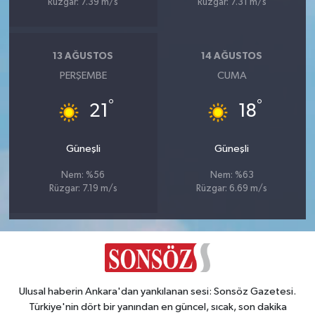
Rüzgar: 7.39 m/s
Rüzgar: 7.31 m/s
13 AĞUSTOS
14 AĞUSTOS
PERŞEMBE
CUMA
°
°
21
18
Güneşli
Güneşli
Nem: %56
Nem: %63
Rüzgar: 7.19 m/s
Rüzgar: 6.69 m/s
Ulusal haberin Ankara'dan yankılanan sesi: Sonsöz Gazetesi.
Türkiye'nin dört bir yanından en güncel, sıcak, son dakika