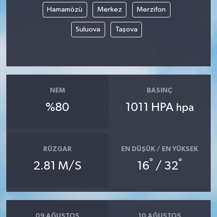
Hamamözü
Merkez
Merzifon
Magazin
Suluova
Taşova
Resmi İlanlar
Sağlık
NEM
BASINÇ
Seri İlan
%80
1011 HPA
hpa
Siyaset
Sokak Hayvanlarını Sahiplendirme
RÜZGAR
EN DÜŞÜK / EN YÜKSEK
°
°
2.81 M/S
16
/ 32
Sonsöz Özel
Spor
09 AĞUSTOS
10 AĞUSTOS