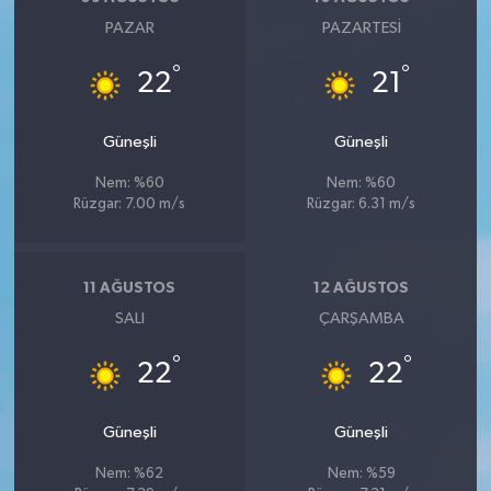
Vasıta
PAZAR
PAZARTESI
Yaşam
°
°
22
21
Güneşli
Güneşli
Nem: %60
Nem: %60
Rüzgar: 7.00 m/s
Rüzgar: 6.31 m/s
11 AĞUSTOS
12 AĞUSTOS
SALI
ÇARŞAMBA
°
°
22
22
Güneşli
Güneşli
Nem: %62
Nem: %59