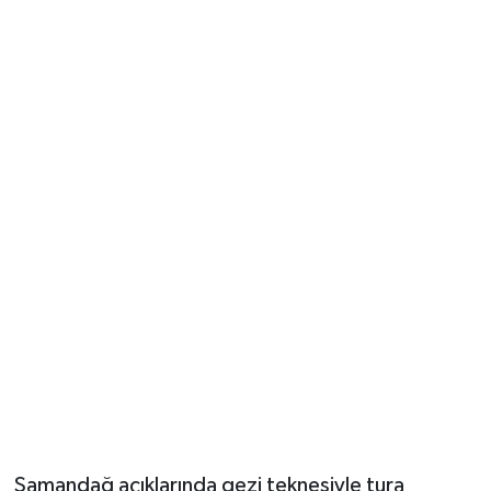
Vasıta
Yaşam
Samandağ açıklarında gezi teknesiyle tura