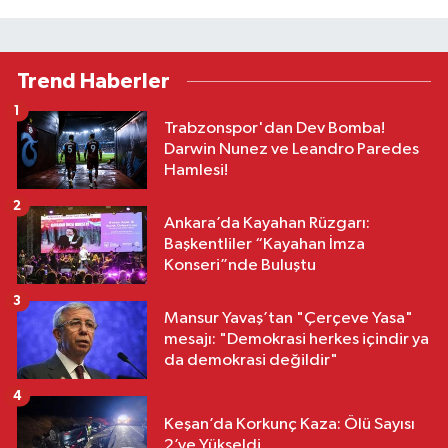
Trend Haberler
1
Trabzonspor'dan Dev Bomba!
Darwin Nunez ve Leandro Paredes
Hamlesi!
2
Ankara’da Kayahan Rüzgarı:
Başkentliler “Kayahan İmza
Konseri”nde Buluştu
3
Mansur Yavaş’tan "Çerçeve Yasa"
mesajı: "Demokrasi herkes içindir ya
da demokrasi değildir"
4
Keşan’da Korkunç Kaza: Ölü Sayısı
2’ye Yükseldi