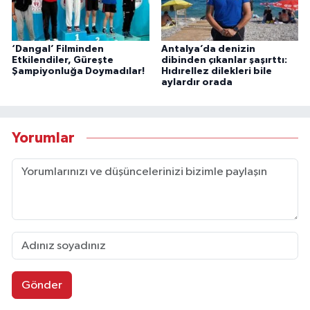
‘Dangal’ Filminden
Antalya’da denizin
Etkilendiler, Güreşte
dibinden çıkanlar şaşırttı:
Şampiyonluğa Doymadılar!
Hıdırellez dilekleri bile
aylardır orada
Yorumlar
Gönder