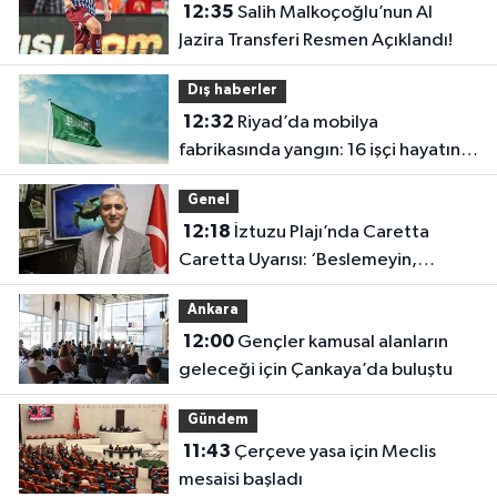
12:35
Salih Malkoçoğlu’nun Al
Jazira Transferi Resmen Açıklandı!
Dış haberler
12:32
Riyad’da mobilya
fabrikasında yangın: 16 işçi hayatını
kaybetti
Genel
12:18
İztuzu Plajı’nda Caretta
Caretta Uyarısı: ‘Beslemeyin,
Dokunmayın, Yaklaşmayın’
Ankara
12:00
Gençler kamusal alanların
geleceği için Çankaya’da buluştu
Gündem
11:43
Çerçeve yasa için Meclis
mesaisi başladı