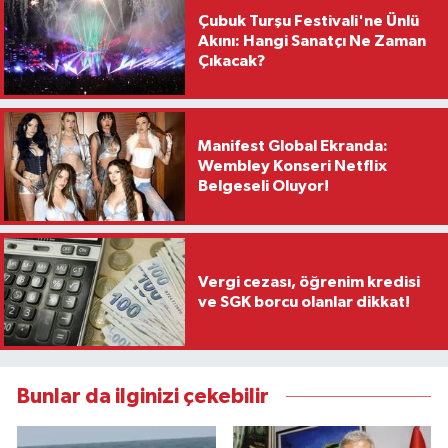
Çubuk Turşu Festivali'ne Ünlü
Akını: Hangi Sanatçı Ne Zaman
Çıkacak?
Manifest Global Ekranda:
Wembley Konseri Netflix
Belgeseli Oluyor!
Vergi cezası, öğrenim kredisi
ve SGK borcu olanlar dikkat!
Bunlar da ilginizi çekebilir