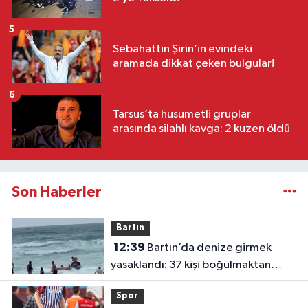
5
Sebahattin Şirin’in evindeki
aramada dikkat çeken bulgular!
6
Tarsus’ta husumetli gruplar
arasında silahlı kavga: 2 kuzen öldü
Son Haberler
Bartın
12:39
Bartın’da denize girmek
yasaklandı: 37 kişi boğulmaktan
kurtarıldı
Spor