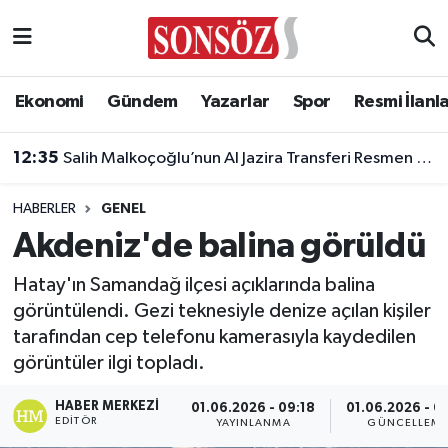
Asayiş
Ankara Nöbetçi Eczaneler
Ekonomi
Gündem
Yazarlar
Spor
Resmi İlanl
Astroloji & Burçlar
Ankara Hava Durumu
12:35
Salih Malkoçoğlu’nun Al Jazira Transferi Resmen Açıklandı!
Bilim & Teknoloji
Ankara Namaz Vakitleri
HABERLER
GENEL
Biyografi
Ankara Trafik Yoğunluk Haritası
Akdeniz'de balina görüldü
Çevre
Süper Lig Puan Durumu ve Fikstür
Hatay'ın Samandağ ilçesi açıklarında balina
görüntülendi. Gezi teknesiyle denize açılan kişiler
Diğer
Tüm Manşetler
tarafından cep telefonu kamerasıyla kaydedilen
görüntüler ilgi topladı.
Dünya
Son Dakika Haberleri
HABER MERKEZI
01.06.2026 - 09:18
01.06.2026 - 0
EDITÖR
YAYINLANMA
GÜNCELLEM
Eğitim
Haber Arşivi