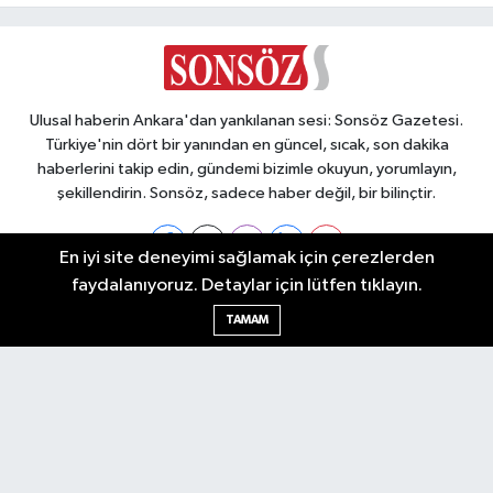
Ulusal haberin Ankara'dan yankılanan sesi: Sonsöz Gazetesi.
Türkiye'nin dört bir yanından en güncel, sıcak, son dakika
haberlerini takip edin, gündemi bizimle okuyun, yorumlayın,
şekillendirin. Sonsöz, sadece haber değil, bir bilinçtir.
En iyi site deneyimi sağlamak için çerezlerden
faydalanıyoruz. Detaylar için lütfen tıklayın.
Ankara Nöbetçi Eczaneler
TAMAM
Ankara Hava Durumu
Ankara Namaz Vakitleri
Ankara Trafik Yoğunluk Haritası
Puan Durumu ve Fikstür
Tüm Manşetler
Son Dakika Haberleri
Haber Arşivi