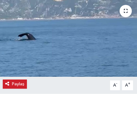
Ekonomi
Eleman
Emlak
Gündem
Gurme
Paylaş
-
+
A
A
Haber
İlçe Haberleri
Keşfet
Kültür & Sanat