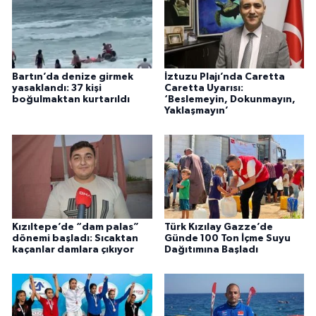
Bartın’da denize girmek
İztuzu Plajı’nda Caretta
yasaklandı: 37 kişi
Caretta Uyarısı:
boğulmaktan kurtarıldı
‘Beslemeyin, Dokunmayın,
Yaklaşmayın’
Kızıltepe’de “dam palas”
Türk Kızılay Gazze’de
dönemi başladı: Sıcaktan
Günde 100 Ton İçme Suyu
kaçanlar damlara çıkıyor
Dağıtımına Başladı