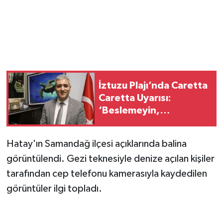
Magazin
Resmi İlanlar
Sağlık
İztuzu Plajı’nda Caretta
Caretta Uyarısı:
Seri İlan
‘Beslemeyin,
Dokunmayın,
Siyaset
Yaklaşmayın’
Hatay'ın Samandağ ilçesi açıklarında balina
Sokak Hayvanlarını Sahiplendirme
görüntülendi. Gezi teknesiyle denize açılan kişiler
tarafından cep telefonu kamerasıyla kaydedilen
Sonsöz Özel
görüntüler ilgi topladı.
Spor