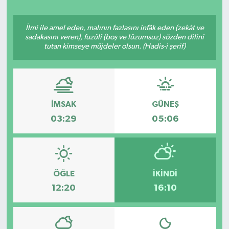
Ekonomi
İlmi ile amel eden, malının fazlasını infâk eden (zekât ve
sadakasını veren), fuzûlî (boş ve lüzumsuz) sözden dilini
Eleman
tutan kimseye müjdeler olsun. (Hadis-i şerif)
Emlak
Gündem
İMSAK
GÜNEŞ
03:29
05:06
Gurme
Haber
ÖĞLE
İKINDI
İlçe Haberleri
12:20
16:10
Keşfet
Kültür & Sanat