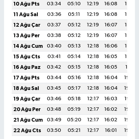
10 Ağu Pts
03:34
05:10
12:19
16:08
19:18
11 Ağu Sal
03:36
05:11
12:19
16:08
19:17
12 Ağu Çar
03:37
05:12
12:19
16:07
19:16
13 Ağu Per
03:38
05:12
12:19
16:07
19:15
14 Ağu Cum
03:40
05:13
12:18
16:06
19:13
15 Ağu Cts
03:41
05:14
12:18
16:05
19:12
16 Ağu Paz
03:42
05:15
12:18
16:05
19:11
17 Ağu Pts
03:44
05:16
12:18
16:04
19:09
18 Ağu Sal
03:45
05:17
12:18
16:04
19:08
19 Ağu Çar
03:46
05:18
12:17
16:03
19:07
20 Ağu Per
03:48
05:19
12:17
16:02
19:05
21 Ağu Cum
03:49
05:20
12:17
16:02
19:04
22 Ağu Cts
03:50
05:21
12:17
16:01
19:03