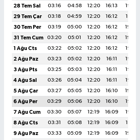
Vasıta
28 Tem Sal
03:16
04:58
12:20
16:13
19:32
29 Tem Çar
03:18
04:59
12:20
16:12
19:31
Yaşam
30 Tem Per
03:19
05:00
12:20
16:12
19:30
31 Tem Cum
03:20
05:01
12:20
16:12
19:29
1 Ağu Cts
03:22
05:02
12:20
16:12
19:28
2 Ağu Paz
03:23
05:02
12:20
16:11
19:27
3 Ağu Pts
03:25
05:03
12:20
16:11
19:26
4 Ağu Sal
03:26
05:04
12:20
16:11
19:25
5 Ağu Çar
03:27
05:05
12:20
16:10
19:24
6 Ağu Per
03:29
05:06
12:20
16:10
19:23
7 Ağu Cum
03:30
05:07
12:19
16:09
19:22
8 Ağu Cts
03:31
05:08
12:19
16:09
19:21
9 Ağu Paz
03:33
05:09
12:19
16:09
19:20