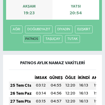
AKŞAM
YATSI
Magazin
19:23
20:54
Resmi İlanlar
AĞRI
DOĞUBEYAZIT
DİYADİN
ELEŞKİRT
Sağlık
PATNOS
TAŞLIÇAY
TUTAK
Seri İlan
Siyaset
PATNOS AYLIK NAMAZ VAKITLERI
Sokak Hayvanlarını Sahiplendirme
İMSAK
GÜNEŞ
ÖĞLE
İKINDI
AKŞA
Sonsöz Özel
25 Tem Cts
03:12
04:55
12:20
16:13
19:35
26 Tem Paz
03:14
04:56
12:20
16:13
19:34
Spor
27 Tem Pts
03:15
04:57
12:20
16:13
19:33