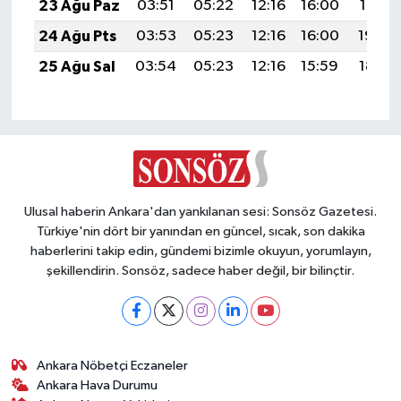
23 Ağu Paz
03:51
05:22
12:16
16:00
19:01
24 Ağu Pts
03:53
05:23
12:16
16:00
19:00
25 Ağu Sal
03:54
05:23
12:16
15:59
18:58
Ulusal haberin Ankara'dan yankılanan sesi: Sonsöz Gazetesi.
Türkiye'nin dört bir yanından en güncel, sıcak, son dakika
haberlerini takip edin, gündemi bizimle okuyun, yorumlayın,
şekillendirin. Sonsöz, sadece haber değil, bir bilinçtir.
Ankara Nöbetçi Eczaneler
Ankara Hava Durumu