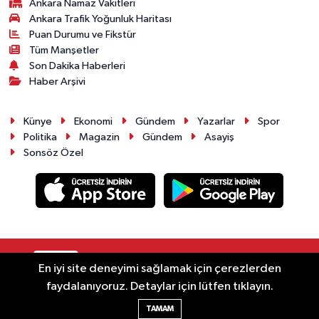
Ankara Namaz Vakitleri
Ankara Trafik Yoğunluk Haritası
Puan Durumu ve Fikstür
Tüm Manşetler
Son Dakika Haberleri
Haber Arşivi
Künye
Ekonomi
Gündem
Yazarlar
Spor
Politika
Magazin
Gündem
Asayiş
Sonsöz Özel
RSS
Copyright © 2025. Her hakkı saklıdır.
En iyi site deneyimi sağlamak için çerezlerden
faydalanıyoruz. Detaylar için lütfen tıklayın.
Haber Yazılımı:
TE Bilişim
TAMAM