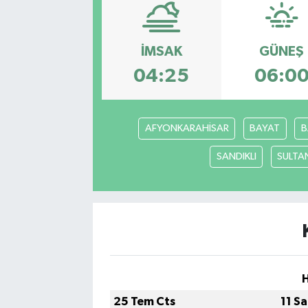
Ekonomi
İMSAK
GÜNEŞ
Eleman
04:25
06:0
Emlak
AFYONKARAHİSAR
BAYAT
B
Gündem
SANDIKLI
SULTA
Gurme
Haber
İlçe Haberleri
Keşfet
25 Tem Cts
11 S
Kültür & Sanat