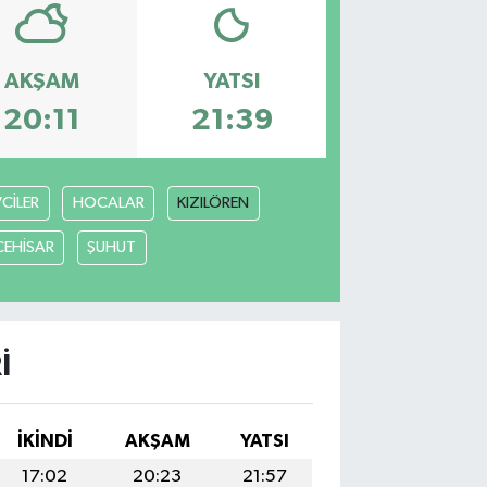
AKŞAM
YATSI
20:11
21:39
VCİLER
HOCALAR
KIZILÖREN
CEHİSAR
ŞUHUT
I
İKINDI
AKŞAM
YATSI
17:02
20:23
21:57