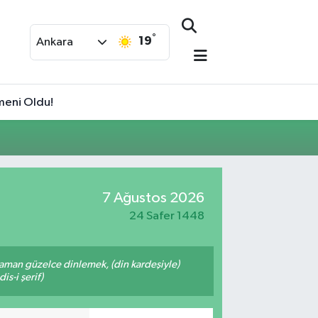
°
19
Ankara
meni Oldu!
7 Ağustos 2026
24 Safer 1448
zaman güzelce dinlemek, (din kardeşiyle)
s-i şerif)