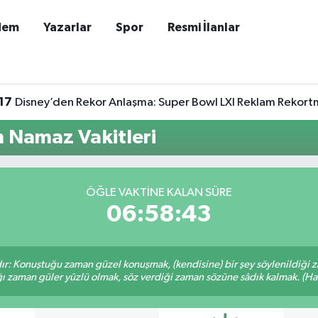
dem
Yazarlar
Spor
Resmi İlanlar
17
Disney’den Rekor Anlaşma: Super Bowl LXI Reklam Rekort
n Namaz Vakitleri
ÖĞLE VAKTINE KALAN SÜRE
06:58:43
ır: Konuştuğu zaman güzel konuşmak, (kendisine) bir şey söylenildiği 
ığı zaman güler yüzlü olmak, söz verdiği zaman sözüne sâdık kalmak. (Hadi