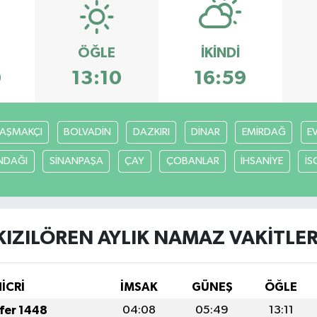
ÖĞLE
İKINDI
0
13:10
16:59
AŞMAKÇI
BOLVADİN
DAZKIRI
DİNAR
EMİRDAĞ
E
NDAĞI
SİNANPAŞA
ÇAY
ÇOBANLAR
İHSANİYE
İS
KIZILÖREN AYLIK NAMAZ VAKITLER
HİCRİ
İMSAK
GÜNEŞ
ÖĞLE
afer 1448
04:08
05:49
13:11