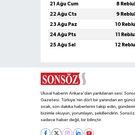
21 Ağu Cum
8 Rebiu
22 Ağu Cts
9 Rebiu
23 Ağu Paz
10 Rebi
24 Ağu Pts
11 Rebi
25 Ağu Sal
12 Rebi
Ulusal haberin Ankara'dan yankılanan sesi: Sons
Gazetesi. Türkiye'nin dört bir yanından en günce
sıcak, son dakika haberlerini takip edin, gündemi
bizimle okuyun, yorumlayın, şekillendirin. Sonsöz
sadece haber değil, bir bilinçtir.