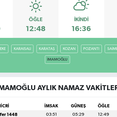
ÖĞLE
İKINDI
9
12:48
16:36
FEKE
KARAISALI
KARATAŞ
KOZAN
POZANTI
SAİM
İMAMOĞLU
İMAMOĞLU AYLIK NAMAZ VAKITLER
HİCRİ
İMSAK
GÜNEŞ
ÖĞLE
afer 1448
03:51
05:29
12:49