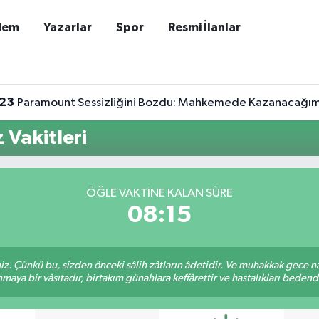
dem
Yazarlar
Spor
Resmi İlanlar
:23
Paramount Sessizliğini Bozdu: Mahkemede Kazanacağımı
Vakitleri
ÖĞLE VAKTINE KALAN SÜRE
08:15
. Çünkü bu, sizden önceki sâlih zâtların âdetidir. Ve muhakkak gece n
aya bir vâsıtadır, birtakım günahlara keffârettir ve hastalıkları bedenden