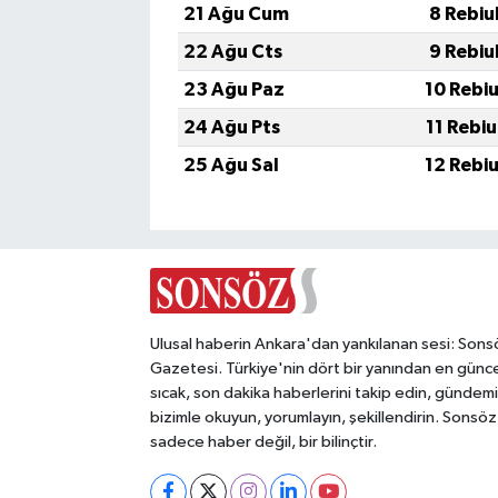
21 Ağu Cum
8 Rebiu
22 Ağu Cts
9 Rebiu
23 Ağu Paz
10 Rebi
24 Ağu Pts
11 Rebi
25 Ağu Sal
12 Rebi
Ulusal haberin Ankara'dan yankılanan sesi: Sons
Gazetesi. Türkiye'nin dört bir yanından en günce
sıcak, son dakika haberlerini takip edin, gündemi
bizimle okuyun, yorumlayın, şekillendirin. Sonsöz
sadece haber değil, bir bilinçtir.