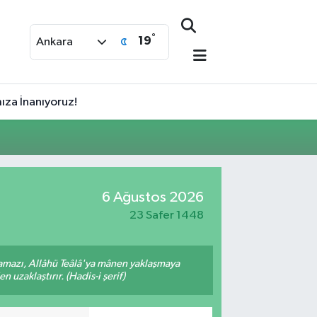
°
19
Ankara
za İnanıyoruz!
6 Ağustos 2026
23 Safer 1448
amazı, Allâhü Teâlâ'ya mânen yaklaşmaya
 uzaklaştırır. (Hadis-i şerif)