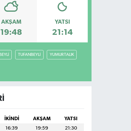
AKŞAM
YATSI
19:48
21:14
BEYLİ
TUFANBEYLİ
YUMURTALIK
I
İKINDI
AKŞAM
YATSI
16:39
19:59
21:30