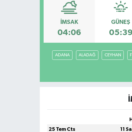
Ekonomi
İMSAK
GÜNEŞ
Eleman
04:06
05:3
Emlak
ADANA
ALADAĞ
CEYHAN
Gündem
Gurme
Haber
İlçe Haberleri
Keşfet
25 Tem Cts
11 S
Kültür & Sanat