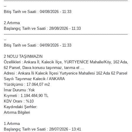
---------------------------------------------------------------------------------------------------------
--
Bitiş Tarih ve Saati : 04/08/2026 - 11:33
Magazin
2.Artırma
Başlangıç Tarih ve Saati : 28/08/2026 - 11:33
Resmi İlanlar
---------------------------------------------------------------------------------------------------------
--
Sağlık
Bitiş Tarih ve Saati : 04/09/2026 - 11:33
2 NO'LU TAŞINMAZIN
Seri İlan
Özellikleri : Ankara İl, Kalecik İlçe, YURTYENİCE Mahalle/Köy, 162 Ada,
62 Parsel, Dava konusu taşınmaz, tarıma el ...
Adresi : Ankara İli Kalecik İlçesi Yurtyenice Mahallesi 162 Ada 62 Parsel
Siyaset
Sayılı Taşınmaz Kalecik / ANKARA
Yüzölçümü : 17.064,07 m2
Sokak Hayvanlarını Sahiplendirme
İmar Durumu :Yok
Kıymeti : 1.194.484,90 TL
KDV Oranı : %10
Sonsöz Özel
Kaydındaki Şerhler:
Artırma Bilgileri
Spor
1.Artırma
Başlangıç Tarih ve Saati : 28/07/2026 - 13:41