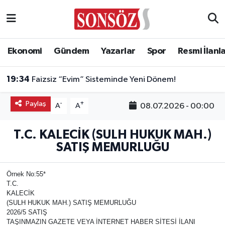
Asayiş
Ankara Nöbetçi Eczaneler
Ekonomi
Gündem
Yazarlar
Spor
Resmi İlanl
Astroloji & Burçlar
Ankara Hava Durumu
19:34
Faizsiz “Evim” Sisteminde Yeni Dönem!
Bilim & Teknoloji
Ankara Namaz Vakitleri
Paylaş
-
+
08.07.2026 - 00:00
A
A
Biyografi
Ankara Trafik Yoğunluk Haritası
T.C. KALECİK (SULH HUKUK MAH.)
Çevre
Süper Lig Puan Durumu ve Fikstür
SATIŞ MEMURLUĞU
Diğer
Tüm Manşetler
Örnek No:55*
T.C.
Dünya
Son Dakika Haberleri
KALECİK
(SULH HUKUK MAH.) SATIŞ MEMURLUĞU
2026/5 SATIŞ
Eğitim
Haber Arşivi
TAŞINMAZIN GAZETE VEYA İNTERNET HABER SİTESİ İLANI