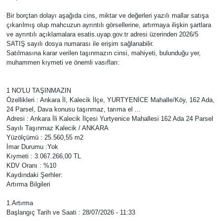
Bir borçtan dolayı aşağıda cins, miktar ve değerleri yazılı mallar satışa
Ekonomi
çıkarılmış olup mahcuzun ayrıntılı görsellerine, artırmaya ilişkin şartlara
ve ayrıntılı açıklamalara esatis.uyap.gov.tr adresi üzerinden 2026/5
Eleman
SATIŞ sayılı dosya numarası ile erişim sağlanabilir.
Satılmasına karar verilen taşınmazın cinsi, mahiyeti, bulunduğu yer,
muhammen kıymeti ve önemli vasıfları:
Emlak
1 NO'LU TAŞINMAZIN
Gündem
Özellikleri : Ankara İl, Kalecik İlçe, YURTYENİCE Mahalle/Köy, 162 Ada,
24 Parsel, Dava konusu taşınmaz, tarıma el ...
Gurme
Adresi : Ankara İli Kalecik İlçesi Yurtyenice Mahallesi 162 Ada 24 Parsel
Sayılı Taşınmaz Kalecik / ANKARA
Yüzölçümü : 25.560,55 m2
Haber
İmar Durumu :Yok
Kıymeti : 3.067.266,00 TL
KDV Oranı : %10
İlçe Haberleri
Kaydındaki Şerhler:
Artırma Bilgileri
Keşfet
1.Artırma
Başlangıç Tarih ve Saati : 28/07/2026 - 11:33
Kültür & Sanat