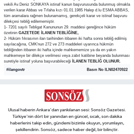
vekili Av.Deniz SONKAYA istinaf kanun başvurusunda bulunmuş olmakla
verilen karar Abbas ve Tıfaha kızı 01.01.1985 Halep d.lu ESMA ABBAS,
Ekonomi
tüm aramalara rağmen bulunamamış, gerekçeli karar ve istinaf başvuru
dilekçesi tebliğ edilememiştir.
Eleman
1- 7201 sayılı Tebligat Kanununun 29. maddesi gereğince hüküm
özetinin
GAZETEDE
İLANEN TEBLİĞİNE,
2- Hüküm fıkrasının ilan tarihinden itibaren iki hafta sonra tebliğ edilmiş
Emlak
sayılacağına, CMK'nun 272 ve 273 maddeleri uyarınca hükmün
tebliğinden itibaren iki hafta içinde mahkememize ya da en yakın
mahkemeye bir dilekçe verilmesi veya zabıt katibine beyanda bulunması
Gündem
suretiyle istinaf yoluna başvurabileceği
İLANEN TEBLİĞ OLUNUR.
#ilangovtr
Basın No ILN02470922
Gurme
Haber
İlçe Haberleri
Ulusal haberin Ankara'dan yankılanan sesi: Sonsöz Gazetesi.
Türkiye'nin dört bir yanından en güncel, sıcak, son dakika
Keşfet
haberlerini takip edin, gündemi bizimle okuyun, yorumlayın,
şekillendirin. Sonsöz, sadece haber değil, bir bilinçtir.
Kültür & Sanat