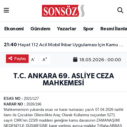
Asayiş
Ankara Nöbetçi Eczaneler
Ekonomi
Gündem
Yazarlar
Spor
Resmi İlanl
Astroloji & Burçlar
Ankara Hava Durumu
21:40
Hayat 112 Acil Mobil İhbar Uygulaması İçin Kamu Spotu Yayında!
Bilim & Teknoloji
Ankara Namaz Vakitleri
Paylaş
-
+
18.05.2026 - 00:00
A
A
Biyografi
Ankara Trafik Yoğunluk Haritası
T.C. ANKARA 69. ASLİYE CEZA
Çevre
Süper Lig Puan Durumu ve Fikstür
MAHKEMESİ
Diğer
Tüm Manşetler
ESAS NO
:
2021/127
KARAR NO
:
2026/196
Dünya
Son Dakika Haberleri
Mahkememizin yukarıda esas ve karar numarası yazılı 07.04.2026 tarihli
ilamı ile Çocukları Dilencilikte Araç Olarak Kullanma suçundan 5271
sayılı CMK'nin 223/8 maddesi gereğine kamu davasının ZAMANAŞIMI
Eğitim
Haber Arşivi
NEDENİYLE DÜŞMESİNE karar verilmiş ayrıca mağdur Tıffaha ABBAS