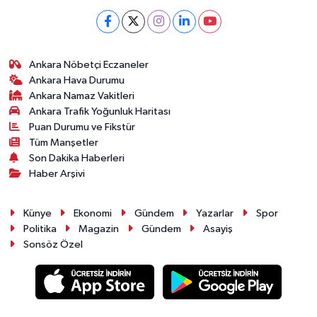
Magazin
Ankara Nöbetçi Eczaneler
Resmi İlanlar
Ankara Hava Durumu
Ankara Namaz Vakitleri
Sağlık
Ankara Trafik Yoğunluk Haritası
Puan Durumu ve Fikstür
Seri İlan
Tüm Manşetler
Son Dakika Haberleri
Haber Arşivi
Siyaset
Sokak Hayvanlarını Sahiplendirme
Künye
Ekonomi
Gündem
Yazarlar
Spor
Politika
Magazin
Gündem
Asayiş
Sonsöz Özel
Sonsöz Özel
Spor