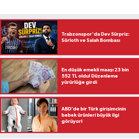
Trabzonspor'da Dev Sürpriz:
Sörloth ve Salah Bombası
En düşük emekli maaşı 23 bin
552 TL oldu! Düzenleme
yürürlüğe girdi
ABD’de bir Türk girişimcinin
bebek ürünleri büyük ilgi
görüyor!