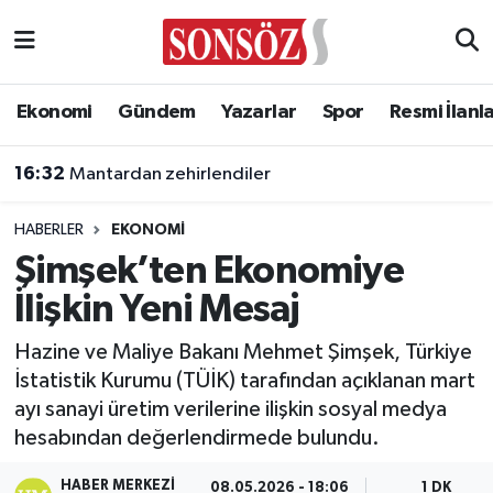
Asayiş
Ankara Nöbetçi Eczaneler
Ekonomi
Gündem
Yazarlar
Spor
Resmi İlanl
Astroloji & Burçlar
Ankara Hava Durumu
16:32
Mantardan zehirlendiler
Bilim & Teknoloji
Ankara Namaz Vakitleri
HABERLER
EKONOMI
Biyografi
Ankara Trafik Yoğunluk Haritası
Şimşek’ten Ekonomiye
İlişkin Yeni Mesaj
Çevre
Süper Lig Puan Durumu ve Fikstür
Hazine ve Maliye Bakanı Mehmet Şimşek, Türkiye
Diğer
Tüm Manşetler
İstatistik Kurumu (TÜİK) tarafından açıklanan mart
ayı sanayi üretim verilerine ilişkin sosyal medya
Dünya
Son Dakika Haberleri
hesabından değerlendirmede bulundu.
Eğitim
Haber Arşivi
HABER MERKEZI
08.05.2026 - 18:06
1 DK