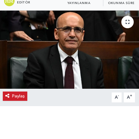
EDITÖR
YAYINLANMA
OKUNMA SÜRESI
Ekonomi
Eleman
Emlak
Gündem
Gurme
Haber
Paylaş
-
+
A
A
İlçe Haberleri
Keşfet
Kültür & Sanat