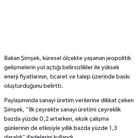
Magazin
Resmi İlanlar
Sağlık
Bakan Şimşek, küresel ölçekte yaşanan jeopolitik
Seri İlan
gelişmelerin yol açtığı belirsizlikler ile yüksek
enerji fiyatlarının, ticaret ve talep üzerinde baskı
Siyaset
oluşturduğunu belirtti.
Sokak Hayvanlarını Sahiplendirme
Paylaşımında sanayi üretim verilerine dikkat çeken
Sonsöz Özel
Şimşek, “İlk çeyrekte sanayi üretimi çeyreklik
bazda yüzde 0,2 artarken, eksik çalışma
Spor
günlerinin de etkisiyle yıllık bazda yüzde 1,3
daraldı” ifadelerini kullandı.