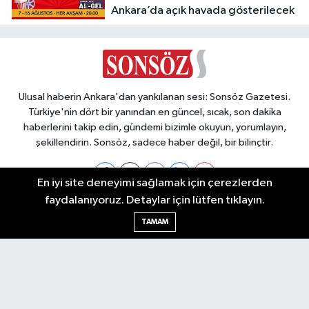
Ankara’da açık havada gösterilecek
Ulusal haberin Ankara'dan yankılanan sesi: Sonsöz Gazetesi.
Türkiye'nin dört bir yanından en güncel, sıcak, son dakika
haberlerini takip edin, gündemi bizimle okuyun, yorumlayın,
şekillendirin. Sonsöz, sadece haber değil, bir bilinçtir.
En iyi site deneyimi sağlamak için çerezlerden
faydalanıyoruz. Detaylar için lütfen tıklayın.
Ankara Nöbetçi Eczaneler
TAMAM
Ankara Hava Durumu
Ankara Namaz Vakitleri
Ankara Trafik Yoğunluk Haritası
Puan Durumu ve Fikstür
Tüm Manşetler
Son Dakika Haberleri