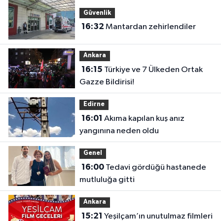
Güvenlik
16:32
Mantardan zehirlendiler
Ankara
16:15
Türkiye ve 7 Ülkeden Ortak
Gazze Bildirisi!
Edirne
16:01
Akıma kapılan kuş anız
yangınına neden oldu
Genel
16:00
Tedavi gördüğü hastanede
mutluluğa gitti
Ankara
15:21
Yeşilçam’ın unutulmaz filmleri