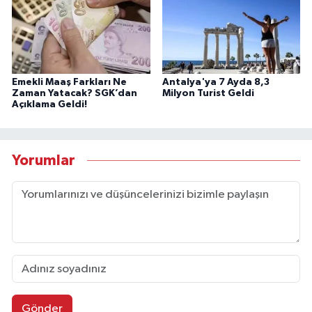
Emekli Maaş Farkları Ne
Antalya'ya 7 Ayda 8,3
Zaman Yatacak? SGK’dan
Milyon Turist Geldi
Açıklama Geldi!
Yorumlar
Gönder