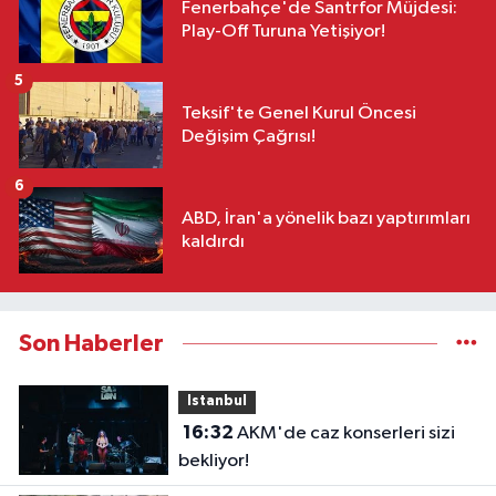
Fenerbahçe'de Santrfor Müjdesi:
Play-Off Turuna Yetişiyor!
5
Teksif'te Genel Kurul Öncesi
Değişim Çağrısı!
6
ABD, İran'a yönelik bazı yaptırımları
kaldırdı
Son Haberler
Istanbul
16:32
AKM'de caz konserleri sizi
bekliyor!