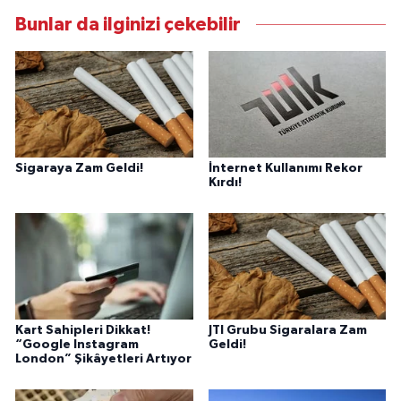
Bunlar da ilginizi çekebilir
Sigaraya Zam Geldi!
İnternet Kullanımı Rekor
Kırdı!
Kart Sahipleri Dikkat!
JTI Grubu Sigaralara Zam
“Google Instagram
Geldi!
London” Şikâyetleri Artıyor