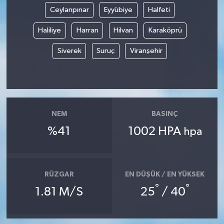
Ceylanpınar
Eyyübiye
Halfeti
Magazin
Haliliye
Harran
Hilvan
Karaköprü
Resmi İlanlar
Siverek
Suruç
Viranşehir
Sağlık
Seri İlan
NEM
BASINÇ
Siyaset
%41
1002 HPA
hpa
Sokak Hayvanlarını Sahiplendirme
RÜZGAR
EN DÜŞÜK / EN YÜKSEK
Sonsöz Özel
°
°
1.81 M/S
25
/ 40
Spor