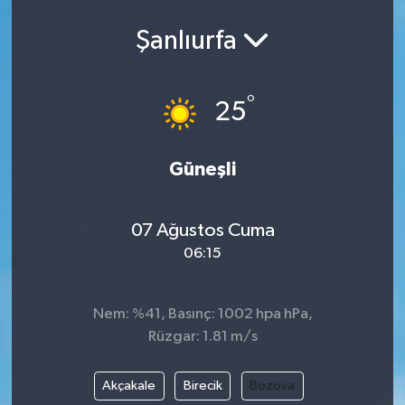
Ekonomi
Şanlıurfa
Eleman
°
25
Emlak
Güneşli
Gündem
Gurme
07 Ağustos Cuma
06:15
Haber
İlçe Haberleri
Nem: %41, Basınç: 1002 hpa hPa,
Rüzgar: 1.81 m/s
Keşfet
Akçakale
Birecik
Bozova
Kültür & Sanat