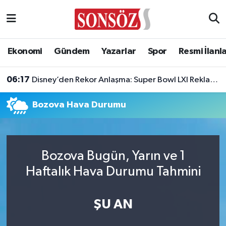
Asayiş
Ankara Nöbetçi Eczaneler
Ekonomi
Gündem
Yazarlar
Spor
Resmi İlanl
Astroloji & Burçlar
Ankara Hava Durumu
06:17
Disney’den Rekor Anlaşma: Super Bowl LXI Reklam Rekortmeni Oldu!
Bilim & Teknoloji
Ankara Namaz Vakitleri
Bozova Hava Durumu
Biyografi
Ankara Trafik Yoğunluk Haritası
Çevre
Süper Lig Puan Durumu ve Fikstür
Bozova Bugün, Yarın ve 1
Diğer
Tüm Manşetler
Haftalık Hava Durumu Tahmini
Dünya
Son Dakika Haberleri
ŞU AN
Eğitim
Haber Arşivi