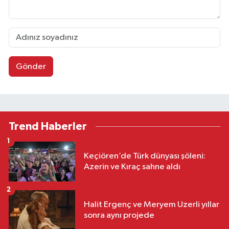
Gönder
Trend Haberler
1
Keçiören’de Türk dünyası şöleni:
Azerin ve Kıraç sahne aldı
2
Halit Ergenç ve Meryem Uzerli yıllar
sonra aynı projede