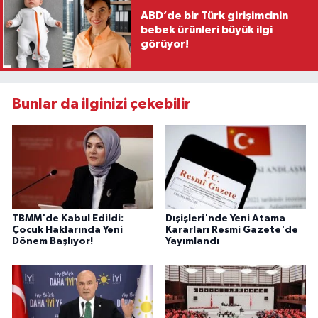
ABD’de bir Türk girişimcinin
bebek ürünleri büyük ilgi
görüyor!
Bunlar da ilginizi çekebilir
TBMM'de Kabul Edildi:
Dışişleri'nde Yeni Atama
Çocuk Haklarında Yeni
Kararları Resmi Gazete'de
Dönem Başlıyor!
Yayımlandı