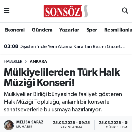
Asayiş
Ankara Nöbetçi Eczaneler
Ekonomi
Gündem
Yazarlar
Spor
Resmi İlanl
Astroloji & Burçlar
Ankara Hava Durumu
03:08
Dışişleri'nde Yeni Atama Kararları Resmi Gazete'de Yayımlandı
Bilim & Teknoloji
Ankara Namaz Vakitleri
HABERLER
ANKARA
Biyografi
Ankara Trafik Yoğunluk Haritası
Mülkiyelilerden Türk Halk
Müziği Konseri!
Çevre
Süper Lig Puan Durumu ve Fikstür
Mülkiyeliler Birliği bünyesinde faaliyet gösteren
Diğer
Tüm Manşetler
Halk Müziği Topluluğu, anlamlı bir konserle
sanatseverlerle buluşmaya hazırlanıyor.
Dünya
Son Dakika Haberleri
MELISA SAPAZ
25.03.2026 - 09:25
25.03.2026 - 09
Eğitim
Haber Arşivi
MUHABIR
YAYINLANMA
GÜNCELLEME