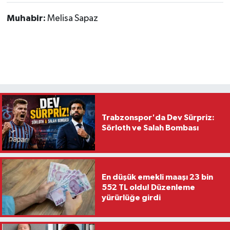
Muhabir:
Melisa Sapaz
Trabzonspor'da Dev Sürpriz:
Sörloth ve Salah Bombası
En düşük emekli maaşı 23 bin
552 TL oldu! Düzenleme
yürürlüğe girdi