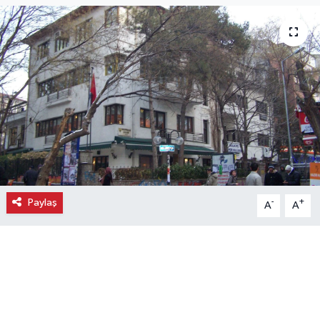
Ekonomi
Eleman
Emlak
Gündem
Gurme
Paylaş
-
+
A
A
Haber
İlçe Haberleri
Keşfet
Kültür & Sanat