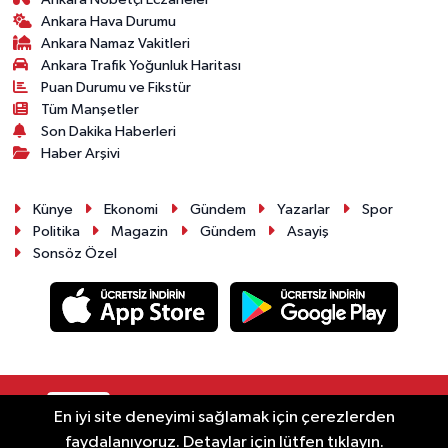
Ankara Hava Durumu
Ankara Namaz Vakitleri
Ankara Trafik Yoğunluk Haritası
Puan Durumu ve Fikstür
Tüm Manşetler
Son Dakika Haberleri
Haber Arşivi
Künye
Ekonomi
Gündem
Yazarlar
Spor
Politika
Magazin
Gündem
Asayiş
Sonsöz Özel
RSS
Copyright © 2025. Her hakkı saklıdır.
En iyi site deneyimi sağlamak için çerezlerden
faydalanıyoruz. Detaylar için lütfen tıklayın.