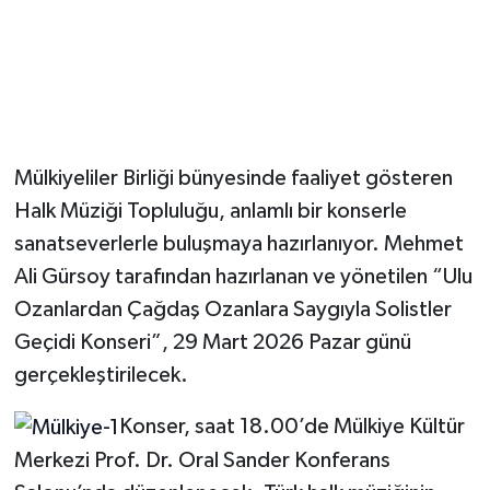
Magazin
Resmi İlanlar
Sağlık
Mülkiyeliler Birliği bünyesinde faaliyet gösteren
Halk Müziği Topluluğu, anlamlı bir konserle
Seri İlan
sanatseverlerle buluşmaya hazırlanıyor. Mehmet
Siyaset
Ali Gürsoy tarafından hazırlanan ve yönetilen “Ulu
Ozanlardan Çağdaş Ozanlara Saygıyla Solistler
Sokak Hayvanlarını Sahiplendirme
Geçidi Konseri”, 29 Mart 2026 Pazar günü
gerçekleştirilecek.
Sonsöz Özel
Konser, saat 18.00’de Mülkiye Kültür
Spor
Merkezi Prof. Dr. Oral Sander Konferans