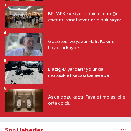
3
BELMEK kursiyerlerinin el emeği
eserleri sanatseverlerle buluşuyor
4
Gazeteci ve yazar Halit Kakınç
hayatını kaybetti
5
Elazığ-Diyarbakır yolunda
motosiklet kazası kamerada
6
Aşkın dozu kaçtı: Tuvalet molası bile
ortak oldu !
Son Haberler