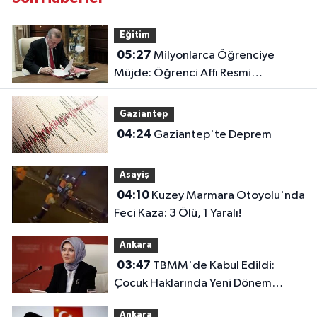
Eğitim
05:27
Milyonlarca Öğrenciye
Müjde: Öğrenci Affı Resmi
Gazete'de Yayımlandı!
Gaziantep
04:24
Gaziantep'te Deprem
Asayiş
04:10
Kuzey Marmara Otoyolu'nda
Feci Kaza: 3 Ölü, 1 Yaralı!
Ankara
03:47
TBMM'de Kabul Edildi:
Çocuk Haklarında Yeni Dönem
Başlıyor!
Ankara