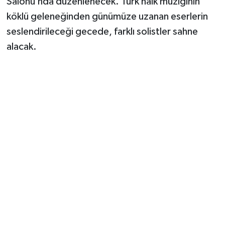
Salonu’nda düzenlenecek. Türk halk müziğinin
Vasıta
köklü geleneğinden günümüze uzanan eserlerin
Yaşam
seslendirileceği gecede, farklı solistler sahne
alacak.