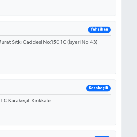
Yahşihan
urat Sıtkı Caddesi No:150 1C (İşyeri No:43)
Karakeçili
 C Karakeçili Kırıkkale