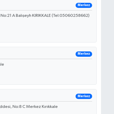
Merkez
 No:21 A Balışeyh KIRIKKALE (Tel:05060258662)
Merkez
ale
Merkez
ddesi, No:8 C Merkez Kırıkkale