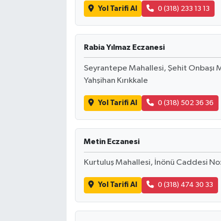
Vasıta
Yol Tarifi Al
0 (318) 233 13 13
Yaşam
Rabia Yılmaz Eczanesi
Seyrantepe Mahallesi, Şehit Onbaşı M
Yahşihan Kırıkkale
Yol Tarifi Al
0 (318) 502 36 36
Metin Eczanesi
Kurtuluş Mahallesi, İnönü Caddesi No:1
Yol Tarifi Al
0 (318) 474 30 33