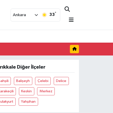
°
33
Ankara
ırıkkale Diğer İlçeler
ahşili
Balişeyh
Çelebi
Delice
arakeçili
Keskin
Merkez
ulakyurt
Yahşihan