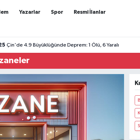
dem
Yazarlar
Spor
Resmi İlanlar
25
Çin'de 4.9 Büyüklüğünde Deprem: 1 Ölü, 6 Yaralı
czaneler
K
B
K
S