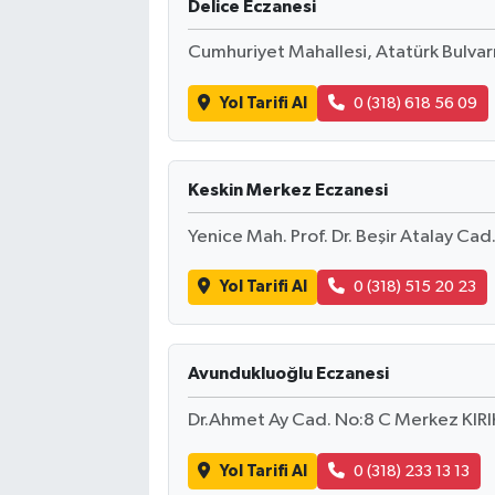
Delice Eczanesi
Cumhuriyet Mahallesi, Atatürk Bulvarı
Yol Tarifi Al
0 (318) 618 56 09
Keskin Merkez Eczanesi
Yenice Mah. Prof. Dr. Beşir Atalay Cad.
Yol Tarifi Al
0 (318) 515 20 23
Avundukluoğlu Eczanesi
Dr.Ahmet Ay Cad. No:8 C Merkez KIRIK
Yol Tarifi Al
0 (318) 233 13 13