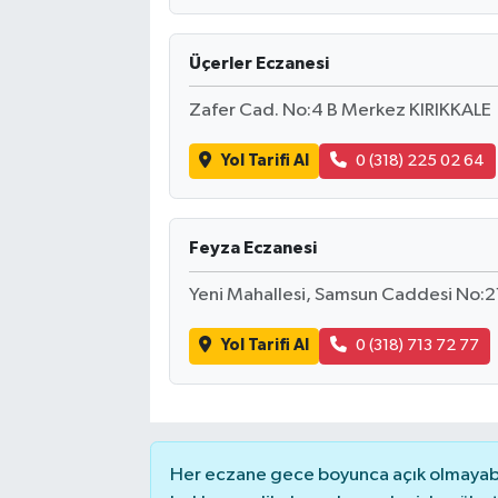
Üçerler Eczanesi
Zafer Cad. No:4 B Merkez KIRIKKALE
Yol Tarifi Al
0 (318) 225 02 64
Feyza Eczanesi
Yeni Mahallesi, Samsun Caddesi No:21 
Yol Tarifi Al
0 (318) 713 72 77
Her eczane gece boyunca açık olmayabili