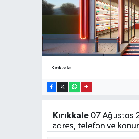
Ekonomi
Eleman
Emlak
Gündem
Gurme
Haber
İlçe Haberleri
Kırıkkale
07 Ağustos 
Keşfet
adres, telefon ve konu
Kültür & Sanat