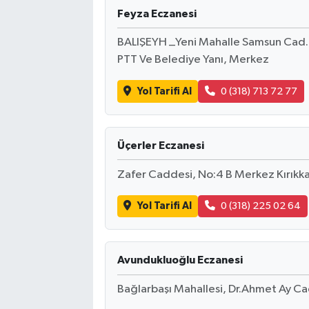
Feyza Eczanesi
Magazin
BALIŞEYH _Yeni Mahalle Samsun Cad.
PTT Ve Belediye Yanı, Merkez
Resmi İlanlar
Yol Tarifi Al
0 (318) 713 72 77
Sağlık
Seri İlan
Üçerler Eczanesi
Siyaset
Zafer Caddesi, No:4 B Merkez Kırıkk
Yol Tarifi Al
0 (318) 225 02 64
Sokak Hayvanlarını Sahiplendirme
Sonsöz Özel
Avundukluoğlu Eczanesi
Spor
Bağlarbaşı Mahallesi, Dr.Ahmet Ay Ca