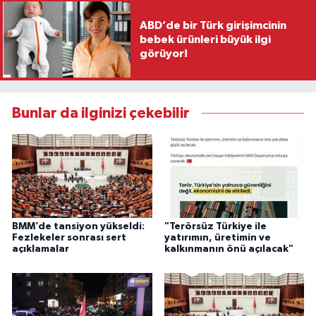
ABD’de bir Türk girişimcinin
bebek ürünleri büyük ilgi
görüyor!
Bunlar da ilginizi çekebilir
BMM’de tansiyon yükseldi:
"Terörsüz Türkiye ile
Fezlekeler sonrası sert
yatırımın, üretimin ve
açıklamalar
kalkınmanın önü açılacak"