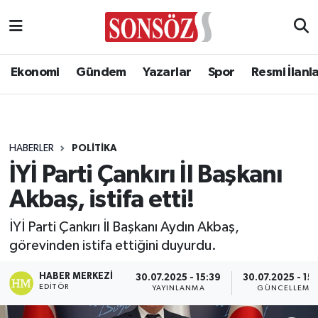
Ekonomi
Gündem
Yazarlar
Spor
Resmi İlanl
HABERLER
POLITIKA
İYİ Parti Çankırı İl Başkanı
Akbaş, istifa etti!
İYİ Parti Çankırı İl Başkanı Aydın Akbaş,
görevinden istifa ettiğini duyurdu.
HABER MERKEZI
30.07.2025 - 15:39
30.07.2025 - 15
EDITÖR
YAYINLANMA
GÜNCELLEME