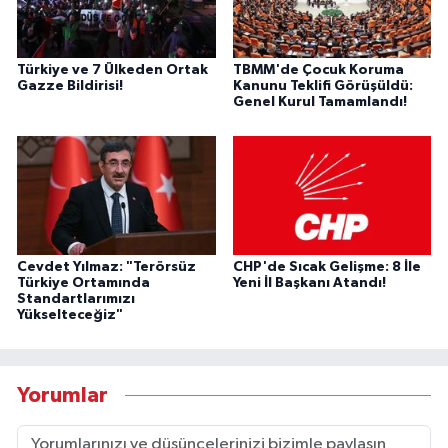
Türkiye ve 7 Ülkeden Ortak
TBMM'de Çocuk Koruma
Gazze Bildirisi!
Kanunu Teklifi Görüşüldü:
Genel Kurul Tamamlandı!
Cevdet Yılmaz: "Terörsüz
CHP'de Sıcak Gelişme: 8 İle
Türkiye Ortamında
Yeni İl Başkanı Atandı!
Standartlarımızı
Yükselteceğiz"
Yorumlar