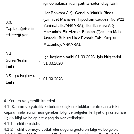
Vasıta
içinde bulunan idari şartnameden ulaşılabilir.
İller Bankası A.Ş. Genel Müdürlük Binası
Yaşam
(Emniyet Mahallesi Hipodrom Caddesi No:9/21
3.3.
Yenimahalle/ANKARA), İller Bankası A.Ş.
Yapılacağı/teslim
:
Macunköy Ek Hizmet Binaları (Çamlıca Mah.
edileceği yer
Anadolu Bulvarı Halk Ekmek Fab. Karşısı
Macunköy/ANKARA).
3.4.
İşe başlama tarihi 01.09.2026, işin bitiş tarihi
Süresi/teslim
:
31.08.2028
tarihi
3.5. İşe başlama
:
01.09.2026
tarihi
4- Katılım ve yeterlik kriterleri:
4.1. Katılım ve yeterlik kriterlerine ilişkin istekliler tarafından e-teklif
kapsamında sunulması gereken bilgi ve belgeler ile fiyat dışı unsurlara
ilişkin bilgi ve belgelere aşağıda yer verilmiştir:
4.1.1. Teklif mektubu.
4.1.2. Teklif vermeye yetkili olunduğunu gösteren bilgi ve belgeler: