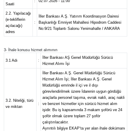
:
02.07.2026 - 11:00
Saati
2.2. Yapılacağı
Magazin
İller Bankası A.Ş. Yatırım Koordinasyon Dairesi
(e-tekliflerin
:
Başkanlığı Emniyet Mahallesi Hipodrom Caddesi
açılacağı)
Resmi İlanlar
No:9/21 Toplantı Salonu Yenimahalle / ANKARA
adres
Sağlık
3- İhale konusu hizmet alımının
İller Bankası AŞ Genel Müdürlüğü Sürücü
Seri İlan
3.1 Adı
:
Hizmet Alımı İşi
İller Bankası A.Ş. Genel Müdürlüğü Sürücü
Siyaset
Hizmet Alım İşi; İller Bankası A.Ş. Genel
Müdürlüğü emrinde il içi ve il dışı
Sokak Hayvanlarını Sahiplendirme
görevlendirilmek üzere İdarenin uygun gördüğü
araçlarla personel taşıma, evrak nakli, araç nakli
3.2. Niteliği, türü
Sonsöz Özel
:
ve benzeri hizmetler için sürücü hizmet alım
ve miktarı
işidir. Bu iş kapsamında 3 makam şoförü ve 24
şoför olmak üzere toplam 27 şoför
Spor
çalıştırılacaktır.
Ayrıntılı bilgiye EKAP’ta yer alan ihale dokümanı