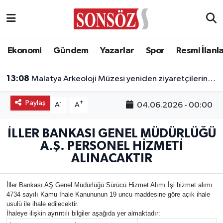
Asayiş
Ankara Nöbetçi Eczaneler
Ekonomi
Gündem
Yazarlar
Spor
Resmi İlanl
Astroloji & Burçlar
Ankara Hava Durumu
13:08
Malatya Arkeoloji Müzesi yeniden ziyaretçilerini ağırlayacak
Bilim & Teknoloji
Ankara Namaz Vakitleri
Paylaş
-
+
04.06.2026 - 00:00
A
A
Biyografi
Ankara Trafik Yoğunluk Haritası
İLLER BANKASI GENEL MÜDÜRLÜĞÜ
Çevre
Süper Lig Puan Durumu ve Fikstür
A.Ş. PERSONEL HİZMETİ
ALINACAKTIR
Diğer
Tüm Manşetler
İller Bankası AŞ Genel Müdürlüğü Sürücü Hizmet Alımı İşi hizmet alımı
Dünya
Son Dakika Haberleri
4734 sayılı Kamu İhale Kanununun 19 uncu maddesine göre açık ihale
usulü ile ihale edilecektir.
İhaleye ilişkin ayrıntılı bilgiler aşağıda yer almaktadır:
Eğitim
Haber Arşivi