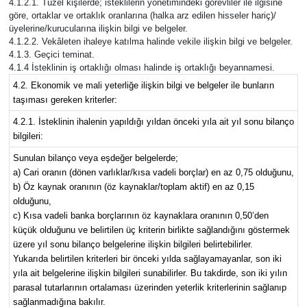
4.1.2.1. Tüzel kişilerde; isteklilerin yönetimindeki görevliler ile ilgisine
göre, ortaklar ve ortaklık oranlarına (halka arz edilen hisseler hariç)/
üyelerine/kurucularına ilişkin bilgi ve belgeler.
4.1.2.2. Vekâleten ihaleye katılma halinde vekile ilişkin bilgi ve belgeler.
4.1.3. Geçici teminat.
4.1.4 İsteklinin iş ortaklığı olması halinde iş ortaklığı beyannamesi.
4.2. Ekonomik ve mali yeterliğe ilişkin bilgi ve belgeler ile bunların
taşıması gereken kriterler:
4.2.1. İsteklinin ihalenin yapıldığı yıldan önceki yıla ait yıl sonu bilanço
bilgileri:
Sunulan bilanço veya eşdeğer belgelerde;
a) Cari oranın (dönen varlıklar/kısa vadeli borçlar) en az 0,75 olduğunu,
b) Öz kaynak oranının (öz kaynaklar/toplam aktif) en az 0,15
olduğunu,
c) Kısa vadeli banka borçlarının öz kaynaklara oranının 0,50’den
küçük olduğunu ve belirtilen üç kriterin birlikte sağlandığını göstermek
üzere yıl sonu bilanço belgelerine ilişkin bilgileri belirtebilirler.
Yukarıda belirtilen kriterleri bir önceki yılda sağlayamayanlar, son iki
yıla ait belgelerine ilişkin bilgileri sunabilirler. Bu takdirde, son iki yılın
parasal tutarlarının ortalaması üzerinden yeterlik kriterlerinin sağlanıp
sağlanmadığına bakılır.