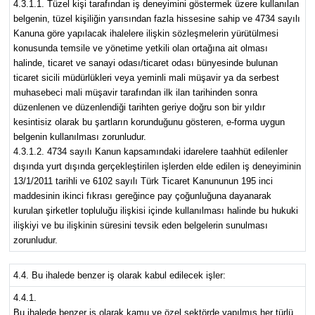
4.3.1.1. Tüzel kişi tarafından iş deneyimini göstermek üzere kullanılan
belgenin, tüzel kişiliğin yarısından fazla hissesine sahip ve 4734 sayılı
Kanuna göre yapılacak ihalelere ilişkin sözleşmelerin yürütülmesi
konusunda temsile ve yönetime yetkili olan ortağına ait olması
halinde, ticaret ve sanayi odası/ticaret odası bünyesinde bulunan
ticaret sicili müdürlükleri veya yeminli mali müşavir ya da serbest
muhasebeci mali müşavir tarafından ilk ilan tarihinden sonra
düzenlenen ve düzenlendiği tarihten geriye doğru son bir yıldır
kesintisiz olarak bu şartların korunduğunu gösteren, e-forma uygun
belgenin kullanılması zorunludur.
4.3.1.2. 4734 sayılı Kanun kapsamındaki idarelere taahhüt edilenler
dışında yurt dışında gerçekleştirilen işlerden elde edilen iş deneyiminin
13/1/2011 tarihli ve 6102 sayılı Türk Ticaret Kanununun 195 inci
maddesinin ikinci fıkrası gereğince pay çoğunluğuna dayanarak
kurulan şirketler topluluğu ilişkisi içinde kullanılması halinde bu hukuki
ilişkiyi ve bu ilişkinin süresini tevsik eden belgelerin sunulması
zorunludur.
4.4. Bu ihalede benzer iş olarak kabul edilecek işler:
4.4.1.
Bu ihalede benzer iş olarak kamu ve özel sektörde yapılmış her türlü