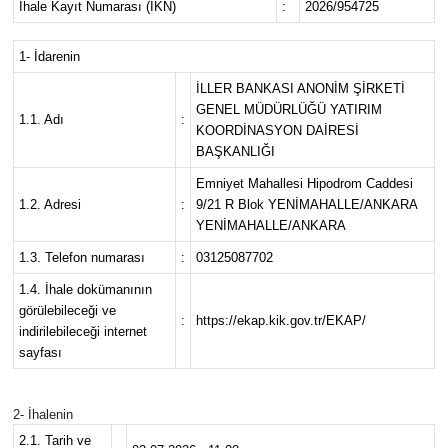
İhale Kayıt Numarası (İKN)
:
2026/954725
Ekonomi
1- İdarenin
Eleman
İLLER BANKASI ANONİM ŞİRKETİ
GENEL MÜDÜRLÜĞÜ YATIRIM
1.1. Adı
:
KOORDİNASYON DAİRESİ
Emlak
BAŞKANLIĞI
Emniyet Mahallesi Hipodrom Caddesi
Gündem
1.2. Adresi
:
9/21 R Blok YENİMAHALLE/ANKARA
YENİMAHALLE/ANKARA
Gurme
1.3. Telefon numarası
:
03125087702
1.4. İhale dokümanının
Haber
görülebileceği ve
:
https://ekap.kik.gov.tr/EKAP/
indirilebileceği internet
İlçe Haberleri
sayfası
Keşfet
2- İhalenin
2.1. Tarih ve
Kültür & Sanat