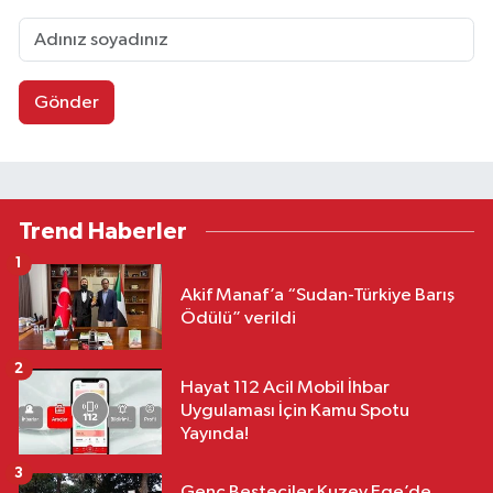
Gönder
Trend Haberler
1
Akif Manaf’a “Sudan-Türkiye Barış
Ödülü” verildi
2
Hayat 112 Acil Mobil İhbar
Uygulaması İçin Kamu Spotu
Yayında!
3
Genç Besteciler Kuzey Ege’de