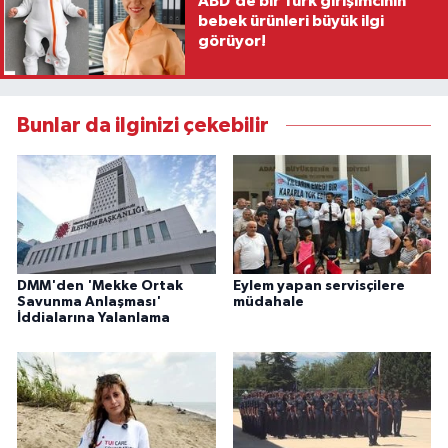
ABD’de bir Türk girişimcinin
bebek ürünleri büyük ilgi
görüyor!
Bunlar da ilginizi çekebilir
DMM'den 'Mekke Ortak
Eylem yapan servisçilere
Savunma Anlaşması'
müdahale
İddialarına Yalanlama