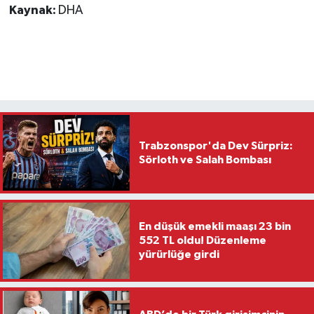
Kaynak:
DHA
Trabzonspor'da Dev Sürpriz:
Sörloth ve Salah Bombası
En düşük emekli maaşı 23 bin
552 TL oldu! Düzenleme
yürürlüğe girdi