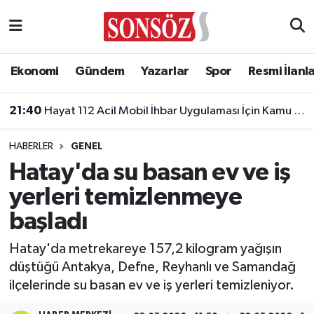
Asayiş
Ankara Nöbetçi Eczaneler
Ekonomi
Gündem
Yazarlar
Spor
Resmi İlanl
Astroloji & Burçlar
Ankara Hava Durumu
21:40
Hayat 112 Acil Mobil İhbar Uygulaması İçin Kamu Spotu Yayında!
Bilim & Teknoloji
Ankara Namaz Vakitleri
HABERLER
GENEL
Biyografi
Ankara Trafik Yoğunluk Haritası
Hatay'da su basan ev ve iş
yerleri temizlenmeye
Çevre
Süper Lig Puan Durumu ve Fikstür
başladı
Diğer
Tüm Manşetler
Hatay'da metrekareye 157,2 kilogram yağışın
düştüğü Antakya, Defne, Reyhanlı ve Samandağ
Dünya
Son Dakika Haberleri
ilçelerinde su basan ev ve iş yerleri temizleniyor.
Eğitim
Haber Arşivi