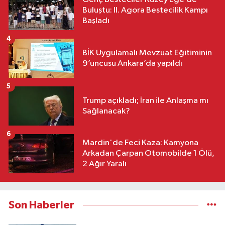
Buluştu: II. Agora Bestecilik Kampı
Başladı
4
BİK Uygulamalı Mevzuat Eğitiminin
9’uncusu Ankara’da yapıldı
5
Trump açıkladı; İran ile Anlaşma mı
Sağlanacak?
6
Mardin'de Feci Kaza: Kamyona
Arkadan Çarpan Otomobilde 1 Ölü,
2 Ağır Yaralı
Son Haberler