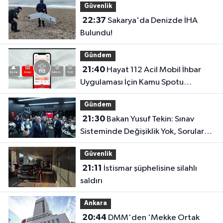
Güvenlik
22:37
Sakarya'da Denizde İHA
Bulundu!
Gündem
21:40
Hayat 112 Acil Mobil İhbar
Uygulaması İçin Kamu Spotu
Yayında!
Gündem
21:30
Bakan Yusuf Tekin: Sınav
Sisteminde Değişiklik Yok, Sorular
Yeni Müfredata Uygun Olacak
Güvenlik
21:11
İstismar şüphelisine silahlı
saldırı
Ankara
20:44
DMM'den 'Mekke Ortak