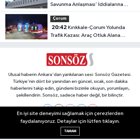
Savunma Anlaşması' İddialarına
Yalanlama
Çorum
20:42
Kırıkkale-Çorum Yolunda
Trafik Kazası: Araç Otluk Alana
Devrildi, Yaralılar Var!
Ulusal haberin Ankara'dan yankılanan sesi: Sonsöz Gazetesi.
Türkiye'nin dört bir yanından en güncel, sıcak, son dakika
haberlerini takip edin, gündemi bizimle okuyun, yorumlayın,
şekillendirin. Sonsöz, sadece haber değil, bir bilinçtir.
En iyi site deneyimi sağlamak için çerezlerden
faydalanıyoruz. Detaylar için lütfen tıklayın.
Ankara Nöbetçi Eczaneler
TAMAM
Ankara Hava Durumu