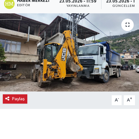
HABER MERKEZI
23.05.2026 - 11:59
23.05.2026 - 11
EDITÖR
YAYINLANMA
GÜNCELLEME
Ekonomi
Eleman
Emlak
Gündem
Gurme
Haber
Paylaş
-
+
A
A
İlçe Haberleri
Keşfet
Kültür & Sanat