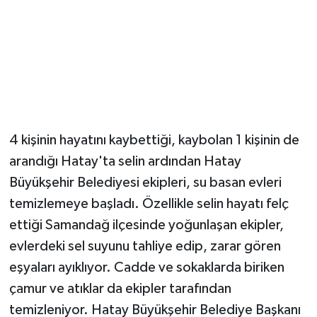
Magazin
Resmi İlanlar
Sağlık
4 kişinin hayatını kaybettiği, kaybolan 1 kişinin de
Seri İlan
arandığı Hatay'ta selin ardından Hatay
Siyaset
Büyükşehir Belediyesi ekipleri, su basan evleri
temizlemeye başladı. Özellikle selin hayatı felç
Sokak Hayvanlarını Sahiplendirme
ettiği Samandağ ilçesinde yoğunlaşan ekipler,
evlerdeki sel suyunu tahliye edip, zarar gören
Sonsöz Özel
eşyaları ayıklıyor. Cadde ve sokaklarda biriken
Spor
çamur ve atıklar da ekipler tarafından
temizleniyor. Hatay Büyükşehir Belediye Başkanı