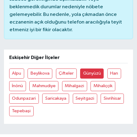
beklenmedik durumlar nedeniyle nöbete
Magazin
gelemeyebilir. Bu nedenle, yola çıkmadan önce
eczanenin açık olduğunu telefon aracılığıyla teyit
etmeniz iyi bir fikir olacaktır.
Resmi İlanlar
Sağlık
Eskişehir Diğer İlçeler
Seri İlan
Alpu
Beylikova
Çifteler
Günyüzü
Han
Siyaset
İnönü
Mahmudiye
Mihalgazi
Mihaliççik
Sokak Hayvanlarını Sahiplendirme
Odunpazari
Saricakaya
Seyitgazi
Sivrihisar
Sonsöz Özel
Tepebaşi
Spor