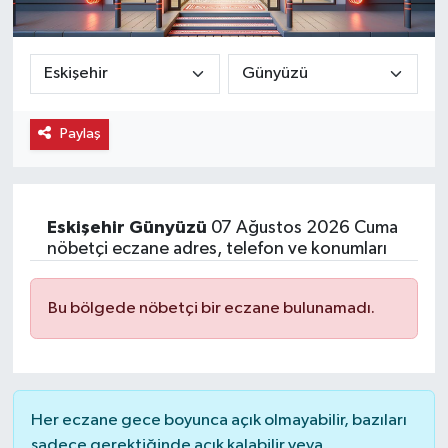
Ekonomi
Eleman
Paylaş
Emlak
Gündem
Eskişehir
Günyüzü
07 Ağustos 2026 Cuma
Gurme
nöbetçi eczane adres, telefon ve konumları
Haber
Bu bölgede nöbetçi bir eczane bulunamadı.
İlçe Haberleri
Keşfet
Her eczane gece boyunca açık olmayabilir, bazıları
Kültür & Sanat
sadece gerektiğinde açık kalabilir veya