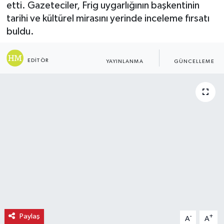
etti. Gazeteciler, Frig uygarlığının başkentinin
tarihi ve kültürel mirasını yerinde inceleme fırsatı
buldu.
HABER MERKEZI
21.06.2026 - 04:55
21.06.2026 - 0
EDITÖR
YAYINLANMA
GÜNCELLEM
Paylaş
-
+
A
A