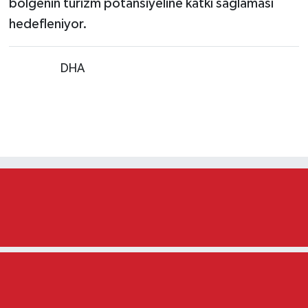
bölgenin turizm potansiyeline katkı sağlaması
hedefleniyor.
Kaynak:
DHA
Trabzonspor'da Dev Sürpriz:
Sörloth ve Salah Bombası
En düşük emekli maaşı 23 bin
552 TL oldu! Düzenleme