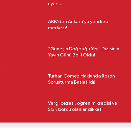
Akdeniz’de tehlike büyüyor!
Uzmanlardan tatilcilere zehirli canlı
uyarısı
3
ABB’den Ankara’ya yeni kedi
merkezi!
4
“Güneşin Doğduğu Yer” Dizisinin
Yayın Günü Belli Oldu!
5
Turhan Çömez Hakkında Resen
Soruşturma Başlatıldı!
6
Vergi cezası, öğrenim kredisi ve
SGK borcu olanlar dikkat!