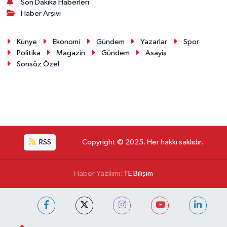
Puan Durumu ve Fikstür
Tüm Manşetler
Son Dakika Haberleri
Haber Arşivi
Künye
Ekonomi
Gündem
Yazarlar
Spor
Politika
Magazin
Gündem
Asayiş
Sonsöz Özel
RSS
Copyright © 2025. Her hakkı saklıdır.
Haber Yazılımı:
TE Bilişim