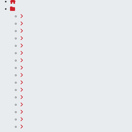
Ana Sayfa
Kategoriler
Asayiş
Astroloji & Burçlar
Bilim & Teknoloji
Biyografi
Çevre
Diğer
Dünya
Eğitim
Ekonomi
Eleman
Emlak
Gündem
Gurme
Haber