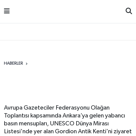
Ekonomi
Gündem
Yazarlar
Spor
Resmi İlanl
HABERLER
ANKARA
Avrupalı Gazeteciler
Gordion’un İzinde: Dünya
Mirasına Yakın Mercek
Avrupa Gazeteciler Federasyonu Olağan
Toplantısı kapsamında Ankara’ya gelen yabancı
basın mensupları, UNESCO Dünya Mirası
Listesi'nde yer alan Gordion Antik Kenti'ni ziyaret