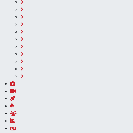
İlçe Haberleri
Keşfet
Kültür & Sanat
Magazin
Resmi İlanlar
Sağlık
Seri İlan
Siyaset
Sokak Hayvanlarını Sahiplendirme
Sonsöz Özel
Spor
Vasıta
Yaşam
Foto Galeri
Video
Yazarlar
Röportaj
Biyografi