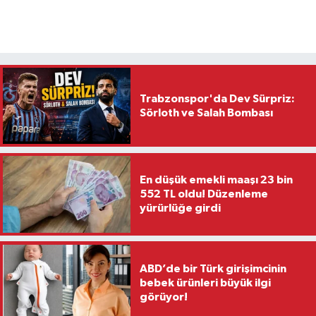
Trabzonspor'da Dev Sürpriz:
Sörloth ve Salah Bombası
En düşük emekli maaşı 23 bin
552 TL oldu! Düzenleme
yürürlüğe girdi
ABD’de bir Türk girişimcinin
bebek ürünleri büyük ilgi
görüyor!