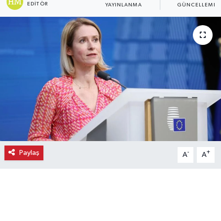
EDITÖR
YAYINLANMA
GÜNCELLEME
Ekonomi
Eleman
Emlak
Gündem
Gurme
Haber
Paylaş
-
+
A
A
İlçe Haberleri
Keşfet
Kültür & Sanat