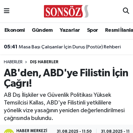
Asayiş
Ankara Nöbetçi Eczaneler
Ekonomi
Gündem
Yazarlar
Spor
Resmi İlanl
Astroloji & Burçlar
Ankara Hava Durumu
05:41
Masa Başı Çalışanlar İçin Duruş (Postür) Rehberi
Bilim & Teknoloji
Ankara Namaz Vakitleri
HABERLER
DIŞ HABERLER
Biyografi
Ankara Trafik Yoğunluk Haritası
AB'den, ABD'ye Filistin İçin
Çağrı!
Çevre
Süper Lig Puan Durumu ve Fikstür
AB Dış İlişkiler ve Güvenlik Politikası Yüksek
Diğer
Tüm Manşetler
Temsilcisi Kallas, ABD'ye Filistinli yetkililere
yönelik vize yasağının yeniden değerlendirilmesi
Dünya
Son Dakika Haberleri
çağrısında bulundu.
Eğitim
Haber Arşivi
HABER MERKEZI
31.08.2025 - 11:50
31.08.2025 - 11: