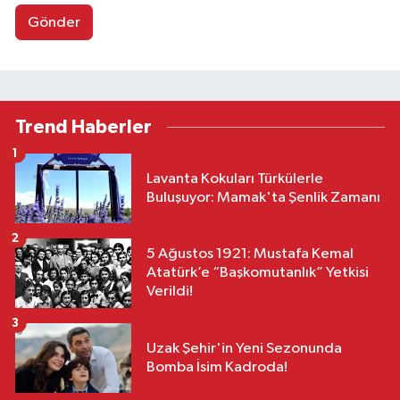
Gönder
Trend Haberler
1
Lavanta Kokuları Türkülerle
Buluşuyor: Mamak'ta Şenlik Zamanı
2
5 Ağustos 1921: Mustafa Kemal
Atatürk’e “Başkomutanlık” Yetkisi
Verildi!
3
Uzak Şehir'in Yeni Sezonunda
Bomba İsim Kadroda!