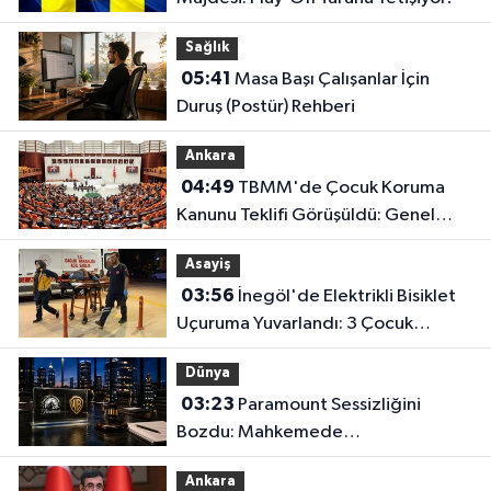
Sağlık
05:41
Masa Başı Çalışanlar İçin
Duruş (Postür) Rehberi
Ankara
04:49
TBMM'de Çocuk Koruma
Kanunu Teklifi Görüşüldü: Genel
Kurul Tamamlandı!
Asayiş
03:56
İnegöl'de Elektrikli Bisiklet
Uçuruma Yuvarlandı: 3 Çocuk
Yaralandı!
Dünya
03:23
Paramount Sessizliğini
Bozdu: Mahkemede
Kazanacağımıza İnanıyoruz!
Ankara