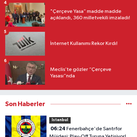
4
"Çerçeve Yasa” madde madde
açıklandı, 360 milletvekili imzaladı!
5
İnternet Kullanımı Rekor Kırdı!
6
Meclis’te gözler “Çerçeve
Yasası”nda
Son Haberler
Istanbul
06:24
Fenerbahçe'de Santrfor
Müjdesi: Play-Off Turuna Yetişiyor!