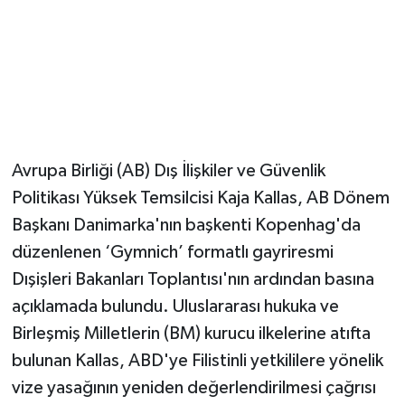
Magazin
Resmi İlanlar
Sağlık
Avrupa Birliği (AB) Dış İlişkiler ve Güvenlik
Seri İlan
Politikası Yüksek Temsilcisi Kaja Kallas, AB Dönem
Başkanı Danimarka'nın başkenti Kopenhag'da
Siyaset
düzenlenen ‘Gymnich’ formatlı gayriresmi
Sokak Hayvanlarını Sahiplendirme
Dışişleri Bakanları Toplantısı'nın ardından basına
açıklamada bulundu. Uluslararası hukuka ve
Sonsöz Özel
Birleşmiş Milletlerin (BM) kurucu ilkelerine atıfta
bulunan Kallas, ABD'ye Filistinli yetkililere yönelik
Spor
vize yasağının yeniden değerlendirilmesi çağrısı