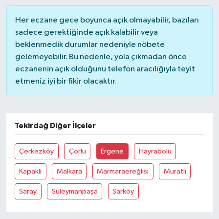
Vasıta
Her eczane gece boyunca açık olmayabilir, bazıları
Yaşam
sadece gerektiğinde açık kalabilir veya
beklenmedik durumlar nedeniyle nöbete
gelemeyebilir. Bu nedenle, yola çıkmadan önce
eczanenin açık olduğunu telefon aracılığıyla teyit
etmeniz iyi bir fikir olacaktır.
Tekirdağ Diğer İlçeler
Çerkezköy
Çorlu
Ergene
Hayrabolu
Kapakli
Malkara
Marmaraereğlisi
Muratli
Saray
Süleymanpaşa
Şarköy