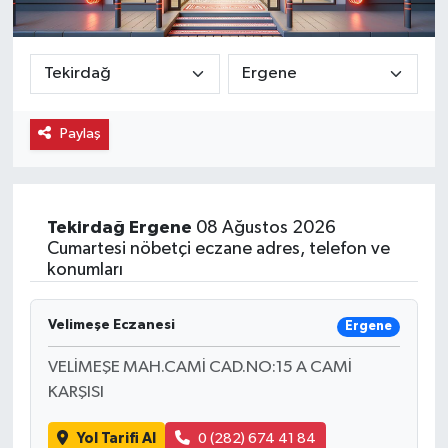
Ekonomi
Eleman
Paylaş
Emlak
Gündem
Tekirdağ
Ergene
08 Ağustos 2026
Gurme
Cumartesi nöbetçi eczane adres, telefon ve
konumları
Haber
Velimeşe Eczanesi
Ergene
İlçe Haberleri
VELİMEŞE MAH.CAMİ CAD.NO:15 A CAMİ
Keşfet
KARŞISI
Yol Tarifi Al
0 (282) 674 41 84
Kültür & Sanat