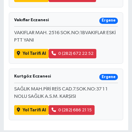
Magazin
Vakıflar Eczanesi
Ergene
Resmi İlanlar
VAKIFLAR MAH. 2516 SOK.NO:1BVAKIFLAR ESKİ
PTT YANI
Sağlık
Yol Tarifi Al
0 (282) 672 22 52
Seri İlan
Siyaset
Kurtgöz Eczanesi
Ergene
Sokak Hayvanlarını Sahiplendirme
SAĞLIK MAH.PİRİ REİS CAD.7.SOK.NO:37 1 1
NOLU SAĞLIK A.S.M. KARŞISI
Sonsöz Özel
Yol Tarifi Al
0 (282) 686 21 15
Spor