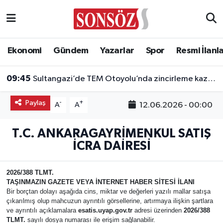
Asayiş
Ankara Nöbetçi Eczaneler
Ekonomi
Gündem
Yazarlar
Spor
Resmi İlanl
Astroloji & Burçlar
Ankara Hava Durumu
09:45
Sultangazi’de TEM Otoyolu’nda zincirleme kaza: 10 araç birbirine girdi
Bilim & Teknoloji
Ankara Namaz Vakitleri
Paylaş
-
+
12.06.2026 - 00:00
A
A
Biyografi
Ankara Trafik Yoğunluk Haritası
T.C. ANKARAGAYRİMENKUL SATIŞ
Çevre
Süper Lig Puan Durumu ve Fikstür
İCRA DAİRESİ
Diğer
Tüm Manşetler
2026/388 TLMT.
TAŞINMAZIN GAZETE VEYA İNTERNET HABER SİTESİ İLANI
Dünya
Son Dakika Haberleri
Bir borçtan dolayı aşağıda cins, miktar ve değerleri yazılı mallar satışa
çıkarılmış olup mahcuzun ayrıntılı görsellerine, artırmaya ilişkin şartlara
ve ayrıntılı açıklamalara
esatis.uyap.gov.tr
adresi üzerinden
2026/388
Eğitim
Haber Arşivi
TLMT.
sayılı dosya numarası ile erişim sağlanabilir.