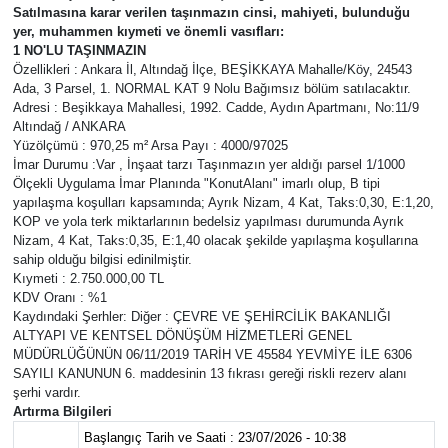
Satılmasına karar verilen taşınmazın cinsi, mahiyeti, bulunduğu
yer, muhammen kıymeti ve önemli vasıfları:
Ekonomi
1 NO'LU TAŞINMAZIN
Özellikleri : Ankara İl, Altındağ İlçe, BEŞİKKAYA Mahalle/Köy, 24543
Eleman
Ada, 3 Parsel, 1. NORMAL KAT 9 Nolu Bağımsız bölüm satılacaktır.
Adresi : Beşikkaya Mahallesi, 1992. Cadde, Aydın Apartmanı, No:11/9
Altındağ / ANKARA
Emlak
Yüzölçümü : 970,25 m² Arsa Payı : 4000/97025
İmar Durumu :Var , İnşaat tarzı Taşınmazın yer aldığı parsel 1/1000
Ölçekli Uygulama İmar Planında "KonutAlanı" imarlı olup, B tipi
Gündem
yapılaşma koşulları kapsamında; Ayrık Nizam, 4 Kat, Taks:0,30, E:1,20,
KOP ve yola terk miktarlarının bedelsiz yapılması durumunda Ayrık
Gurme
Nizam, 4 Kat, Taks:0,35, E:1,40 olacak şekilde yapılaşma koşullarına
sahip olduğu bilgisi edinilmiştir.
Kıymeti : 2.750.000,00 TL
Haber
KDV Oranı : %1
Kaydındaki Şerhler: Diğer : ÇEVRE VE ŞEHİRCİLİK BAKANLIĞI
ALTYAPI VE KENTSEL DÖNÜŞÜM HİZMETLERİ GENEL
İlçe Haberleri
MÜDÜRLÜĞÜNÜN 06/11/2019 TARİH VE 45584 YEVMİYE İLE 6306
SAYILI KANUNUN 6. maddesinin 13 fıkrası gereği riskli rezerv alanı
Keşfet
şerhi vardır.
Artırma Bilgileri
Başlangıç Tarih ve Saati : 23/07/2026 - 10:38
Kültür & Sanat