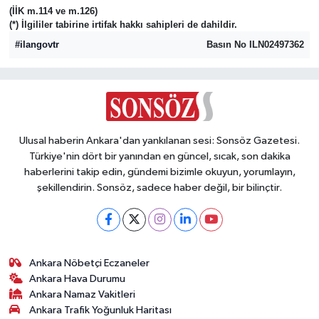
(İİK m.114 ve m.126)
(*) İlgililer tabirine irtifak hakkı sahipleri de dahildir.
Magazin
#ilangovtr
Basın No ILN02497362
Resmi İlanlar
Sağlık
Ulusal haberin Ankara'dan yankılanan sesi: Sonsöz Gazetesi.
Seri İlan
Türkiye'nin dört bir yanından en güncel, sıcak, son dakika
haberlerini takip edin, gündemi bizimle okuyun, yorumlayın,
Siyaset
şekillendirin. Sonsöz, sadece haber değil, bir bilinçtir.
Sokak Hayvanlarını Sahiplendirme
Sonsöz Özel
Ankara Nöbetçi Eczaneler
Ankara Hava Durumu
Spor
Ankara Namaz Vakitleri
Ankara Trafik Yoğunluk Haritası