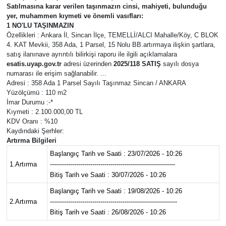
Satılmasına karar verilen taşınmazın cinsi, mahiyeti, bulunduğu
yer, muhammen kıymeti ve önemli vasıfları:
Ekonomi
1 NO'LU TAŞINMAZIN
Özellikleri : Ankara İl, Sincan İlçe, TEMELLİ/ALCI Mahalle/Köy, C BLOK
Eleman
4. KAT Mevkii, 358 Ada, 1 Parsel, 15 Nolu BB.artırmaya ilişkin şartlara,
satış ilanınave ayrıntılı bilirkişi raporu ile ilgili açıklamalara
esatis.uyap.gov.tr
adresi üzerinden
2025/118 SATIŞ
sayılı dosya
Emlak
numarası ile erişim sağlanabilir. ...
Adresi : 358 Ada 1 Parsel Sayılı Taşınmaz Sincan / ANKARA
Yüzölçümü : 110 m2
Gündem
İmar Durumu :-*
Kıymeti : 2.100.000,00 TL
Gurme
KDV Oranı : %10
Kaydındaki Şerhler:
Artırma Bilgileri
Haber
Başlangıç Tarih ve Saati : 23/07/2026 - 10:26
1.Artırma
--------------------------------------------------------------
İlçe Haberleri
Bitiş Tarih ve Saati : 30/07/2026 - 10:26
Başlangıç Tarih ve Saati : 19/08/2026 - 10:26
Keşfet
2.Artırma
---------------------------------------------------------------
Bitiş Tarih ve Saati : 26/08/2026 - 10:26
Kültür & Sanat