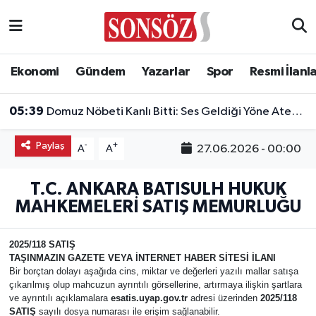
Asayiş
Ankara Nöbetçi Eczaneler
Ekonomi
Gündem
Yazarlar
Spor
Resmi İlanl
Astroloji & Burçlar
Ankara Hava Durumu
05:39
Domuz Nöbeti Kanlı Bitti: Ses Geldiği Yöne Ateş Açan Oğul Babasını Öldürdü!
Bilim & Teknoloji
Ankara Namaz Vakitleri
Paylaş
-
+
27.06.2026 - 00:00
A
A
Biyografi
Ankara Trafik Yoğunluk Haritası
T.C. ANKARA BATISULH HUKUK
Çevre
Süper Lig Puan Durumu ve Fikstür
MAHKEMELERİ SATIŞ MEMURLUĞU
Diğer
Tüm Manşetler
2025/118 SATIŞ
TAŞINMAZIN GAZETE VEYA İNTERNET HABER SİTESİ İLANI
Dünya
Son Dakika Haberleri
Bir borçtan dolayı aşağıda cins, miktar ve değerleri yazılı mallar satışa
çıkarılmış olup mahcuzun ayrıntılı görsellerine, artırmaya ilişkin şartlara
ve ayrıntılı açıklamalara
esatis.uyap.gov.tr
adresi üzerinden
2025/118
Eğitim
Haber Arşivi
SATIŞ
sayılı dosya numarası ile erişim sağlanabilir.