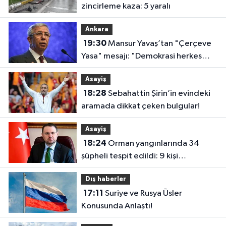
zincirleme kaza: 5 yaralı
Ankara
19:30
Mansur Yavaş’tan "Çerçeve
Yasa" mesajı: "Demokrasi herkes
içindir ya da demokrasi değildir"
Asayiş
18:28
Sebahattin Şirin’in evindeki
aramada dikkat çeken bulgular!
Asayiş
18:24
Orman yangınlarında 34
şüpheli tespit edildi: 9 kişi
tutuklandı
Dış haberler
17:11
Suriye ve Rusya Üsler
Konusunda Anlaştı!