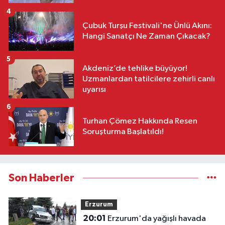
4
Çubuk Turşu Festivali'ne Ünlü Akını:
Hangi Sanatçı Ne Zaman Çıkacak?
5
Akdeniz’de tehlike büyüyor!
Uzmanlardan tatilcilere zehirli canlı
uyarısı
6
Turhan Çömez Hakkında Resen
Soruşturma Başlatıldı!
Son Haberler
Erzurum
20:01
Erzurum'da yağışlı havada