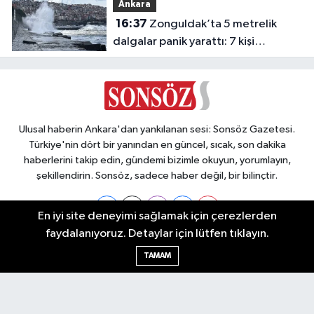
Ankara
16:37
Zonguldak’ta 5 metrelik
dalgalar panik yarattı: 7 kişi
kurtarıldı
Ulusal haberin Ankara'dan yankılanan sesi: Sonsöz Gazetesi.
Türkiye'nin dört bir yanından en güncel, sıcak, son dakika
haberlerini takip edin, gündemi bizimle okuyun, yorumlayın,
şekillendirin. Sonsöz, sadece haber değil, bir bilinçtir.
En iyi site deneyimi sağlamak için çerezlerden
faydalanıyoruz. Detaylar için lütfen tıklayın.
Ankara Nöbetçi Eczaneler
TAMAM
Ankara Hava Durumu
Ankara Namaz Vakitleri
Ankara Trafik Yoğunluk Haritası
Puan Durumu ve Fikstür