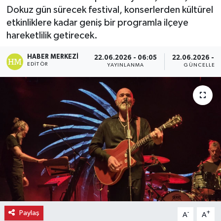
Dokuz gün sürecek festival, konserlerden kültürel
Ekonomi
etkinliklere kadar geniş bir programla ilçeye
hareketlilik getirecek.
Eleman
HABER MERKEZI
22.06.2026 - 06:05
22.06.2026 - 
EDITÖR
YAYINLANMA
GÜNCELLEM
Emlak
Gündem
Gurme
Haber
İlçe Haberleri
Keşfet
Paylaş
-
+
A
A
Kültür & Sanat