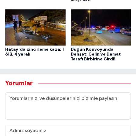
Hatay'da zincirleme kaza; 1
Düğün Konvoyunda
ölü, 4 yaralı
Dehşet: Gelin ve Damat
Tarafı Birbirine Girdi!
Yorumlar