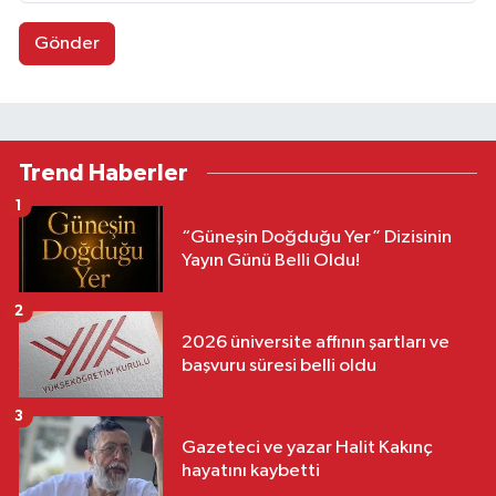
Gönder
Trend Haberler
1
“Güneşin Doğduğu Yer” Dizisinin
Yayın Günü Belli Oldu!
2
2026 üniversite affının şartları ve
başvuru süresi belli oldu
3
Gazeteci ve yazar Halit Kakınç
hayatını kaybetti