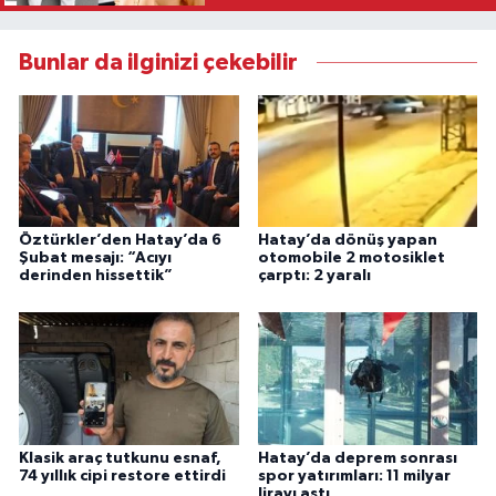
Bunlar da ilginizi çekebilir
Öztürkler’den Hatay’da 6
Hatay’da dönüş yapan
Şubat mesajı: “Acıyı
otomobile 2 motosiklet
derinden hissettik”
çarptı: 2 yaralı
Klasik araç tutkunu esnaf,
Hatay’da deprem sonrası
74 yıllık cipi restore ettirdi
spor yatırımları: 11 milyar
lirayı aştı