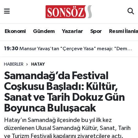
Asayiş
Ankara Nöbetçi Eczaneler
Ekonomi
Gündem
Yazarlar
Spor
Resmi İlanl
Astroloji & Burçlar
Ankara Hava Durumu
19:30
Mansur Yavaş’tan "Çerçeve Yasa" mesajı: "Demokrasi herkes içindir ya da demokrasi değildir"
Bilim & Teknoloji
Ankara Namaz Vakitleri
HABERLER
HATAY
Biyografi
Ankara Trafik Yoğunluk Haritası
Samandağ’da Festival
Coşkusu Başladı: Kültür,
Çevre
Süper Lig Puan Durumu ve Fikstür
Sanat ve Tarih Dokuz Gün
Diğer
Tüm Manşetler
Boyunca Buluşacak
Dünya
Son Dakika Haberleri
Hatay’ın Samandağ ilçesinde bu yıl ilk kez
düzenlenen Ulusal Samandağ Kültür, Sanat, Tarih
Eğitim
Haber Arşivi
ve Turizm Festivali kapılarını ziyaretçilere açtı.