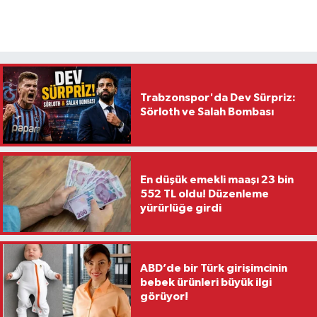
Trabzonspor'da Dev Sürpriz:
Sörloth ve Salah Bombası
En düşük emekli maaşı 23 bin
552 TL oldu! Düzenleme
yürürlüğe girdi
ABD’de bir Türk girişimcinin
bebek ürünleri büyük ilgi
görüyor!