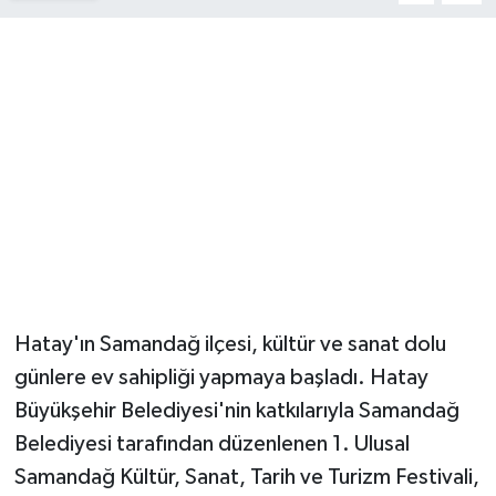
Magazin
Resmi İlanlar
Sağlık
Seri İlan
Siyaset
Sokak Hayvanlarını Sahiplendirme
Hatay'ın Samandağ ilçesi, kültür ve sanat dolu
günlere ev sahipliği yapmaya başladı. Hatay
Sonsöz Özel
Büyükşehir Belediyesi'nin katkılarıyla Samandağ
Belediyesi tarafından düzenlenen 1. Ulusal
Spor
Samandağ Kültür, Sanat, Tarih ve Turizm Festivali,