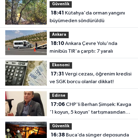
Güvenlik
18:41
Kütahya'da orman yangını
büyümeden söndürüldü
Ankara
18:10
Ankara Çevre Yolu'nda
minibüs TIR'a çarptı: 7 yaralı
Ekonomi
17:31
Vergi cezası, öğrenim kredisi
ve SGK borcu olanlar dikkat!
Edirne
17:06
CHP'li Berhan Şimşek: Kavga
'1 koyun, 5 koyun' tartışmasından
çıktı
Güvenlik
16:38
Buca’da sünger deposunda