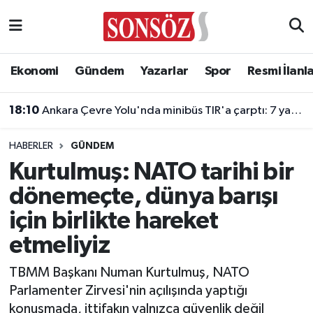
Asayiş
Ankara Nöbetçi Eczaneler
Ekonomi
Gündem
Yazarlar
Spor
Resmi İlanl
Astroloji & Burçlar
Ankara Hava Durumu
18:10
Ankara Çevre Yolu'nda minibüs TIR'a çarptı: 7 yaralı
Bilim & Teknoloji
Ankara Namaz Vakitleri
HABERLER
GÜNDEM
Biyografi
Ankara Trafik Yoğunluk Haritası
Kurtulmuş: NATO tarihi bir
dönemeçte, dünya barışı
Çevre
Süper Lig Puan Durumu ve Fikstür
için birlikte hareket
Diğer
Tüm Manşetler
etmeliyiz
Dünya
Son Dakika Haberleri
TBMM Başkanı Numan Kurtulmuş, NATO
Parlamenter Zirvesi'nin açılışında yaptığı
Eğitim
Haber Arşivi
konuşmada, ittifakın yalnızca güvenlik değil