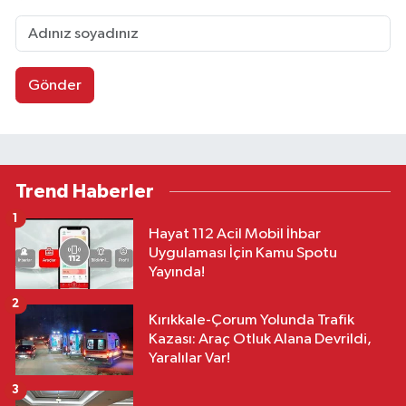
Gönder
Trend Haberler
1
Hayat 112 Acil Mobil İhbar
Uygulaması İçin Kamu Spotu
Yayında!
2
Kırıkkale-Çorum Yolunda Trafik
Kazası: Araç Otluk Alana Devrildi,
Yaralılar Var!
3