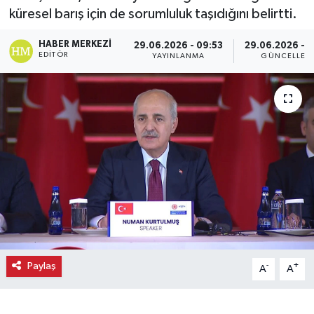
küresel barış için de sorumluluk taşıdığını belirtti.
Ekonomi
HABER MERKEZI
29.06.2026 - 09:53
29.06.2026 - 
EDITÖR
YAYINLANMA
GÜNCELLEM
Eleman
Emlak
Gündem
Gurme
Haber
İlçe Haberleri
Paylaş
-
+
A
A
Keşfet
Kültür & Sanat