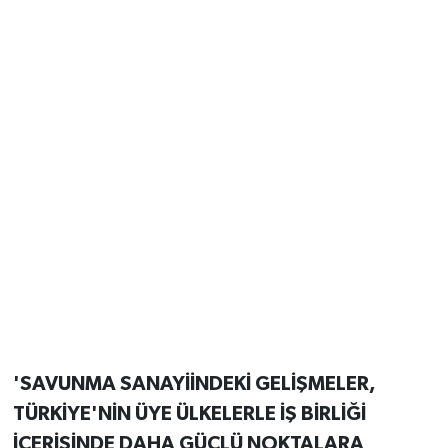
'SAVUNMA SANAYİİNDEKİ GELİŞMELER,
TÜRKİYE'NİN ÜYE ÜLKELERLE İŞ BİRLİĞİ
İÇERİSİNDE DAHA GÜÇLÜ NOKTALARA