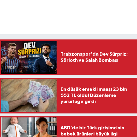
Trabzonspor'da Dev Sürpriz:
Sörloth ve Salah Bombası
En düşük emekli maaşı 23 bin
552 TL oldu! Düzenleme
yürürlüğe girdi
ABD’de bir Türk girişimcinin
bebek ürünleri büyük ilgi