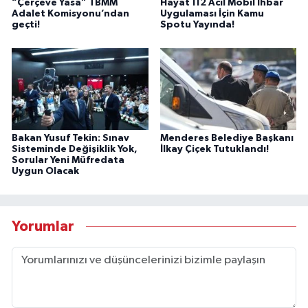
“Çerçeve Yasa” TBMM
Hayat 112 Acil Mobil İhbar
Adalet Komisyonu’ndan
Uygulaması İçin Kamu
geçti!
Spotu Yayında!
Bakan Yusuf Tekin: Sınav
Menderes Belediye Başkanı
Sisteminde Değişiklik Yok,
İlkay Çiçek Tutuklandı!
Sorular Yeni Müfredata
Uygun Olacak
Yorumlar