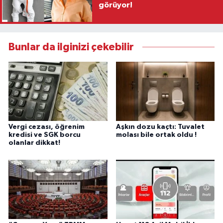
görüyor!
Bunlar da ilginizi çekebilir
Vergi cezası, öğrenim
Aşkın dozu kaçtı: Tuvalet
kredisi ve SGK borcu
molası bile ortak oldu !
olanlar dikkat!