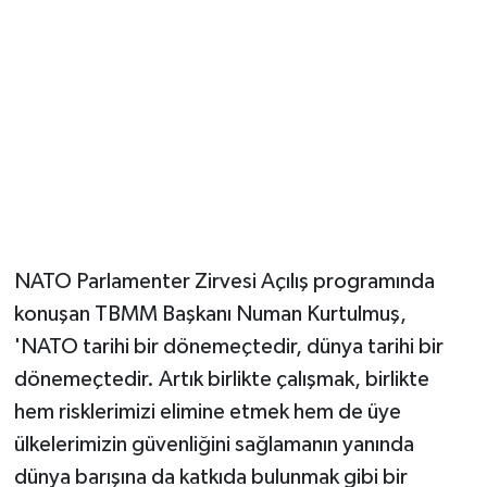
Magazin
Resmi İlanlar
Sağlık
Seri İlan
Siyaset
NATO Parlamenter Zirvesi Açılış programında
konuşan TBMM Başkanı Numan Kurtulmuş,
Sokak Hayvanlarını Sahiplendirme
'NATO tarihi bir dönemeçtedir, dünya tarihi bir
dönemeçtedir. Artık birlikte çalışmak, birlikte
Sonsöz Özel
hem risklerimizi elimine etmek hem de üye
Spor
ülkelerimizin güvenliğini sağlamanın yanında
dünya barışına da katkıda bulunmak gibi bir