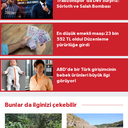
Trabzonspor'da Dev Sürpriz:
Sörloth ve Salah Bombası
En düşük emekli maaşı 23 bin
552 TL oldu! Düzenleme
yürürlüğe girdi
ABD’de bir Türk girişimcinin
bebek ürünleri büyük ilgi
görüyor!
Bunlar da ilginizi çekebilir