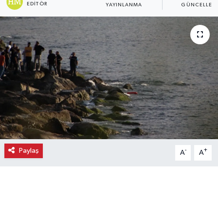
EDITÖR
YAYINLANMA
GÜNCELLEM
Ekonomi
Eleman
Emlak
Gündem
Gurme
Haber
Paylaş
-
+
A
A
İlçe Haberleri
Keşfet
Kültür & Sanat