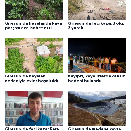
Giresun'da heyelanda kaya
Giresun'da feci kaza; 3 ölü,
parçası eve isabet etti
3 yaralı
Giresun'da heyelan
Kayıptı, kayalıklarda cansız
nedeniyle evler boşaltıldı
bedeni bulundu
Giresun'da feci kaza: Karı-
Giresun’da madene çevre