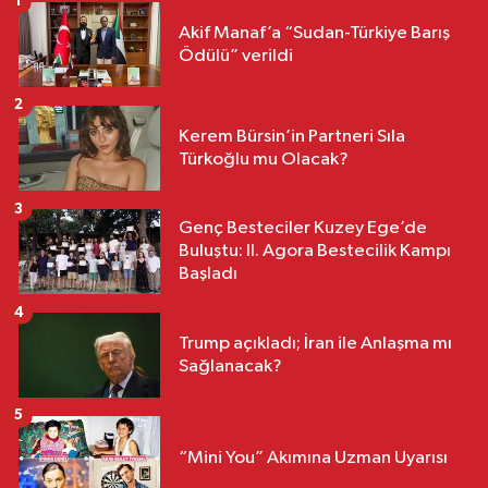
1
Akif Manaf’a “Sudan-Türkiye Barış
Ödülü” verildi
2
Kerem Bürsin’in Partneri Sıla
Türkoğlu mu Olacak?
3
Genç Besteciler Kuzey Ege’de
Buluştu: II. Agora Bestecilik Kampı
Başladı
4
Trump açıkladı; İran ile Anlaşma mı
Sağlanacak?
5
“Mini You” Akımına Uzman Uyarısı