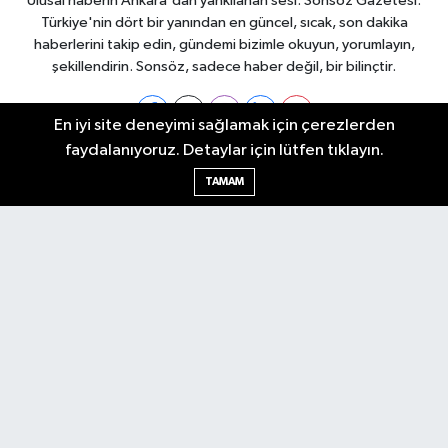
Ulusal haberin Ankara'dan yankılanan sesi: Sonsöz Gazetesi.
Türkiye'nin dört bir yanından en güncel, sıcak, son dakika
haberlerini takip edin, gündemi bizimle okuyun, yorumlayın,
şekillendirin. Sonsöz, sadece haber değil, bir bilinçtir.
En iyi site deneyimi sağlamak için çerezlerden
faydalanıyoruz. Detaylar için lütfen tıklayın.
Ankara Nöbetçi Eczaneler
TAMAM
Ankara Hava Durumu
Ankara Namaz Vakitleri
Ankara Trafik Yoğunluk Haritası
Puan Durumu ve Fikstür
Tüm Manşetler
Son Dakika Haberleri
Haber Arşivi
Künye
Ekonomi
Gündem
Yazarlar
Spor
Politika
Magazin
Gündem
Asayiş
Sonsöz Özel