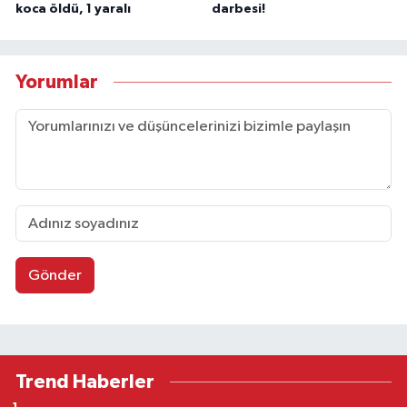
koca öldü, 1 yaralı
darbesi!
Yorumlar
Gönder
Trend Haberler