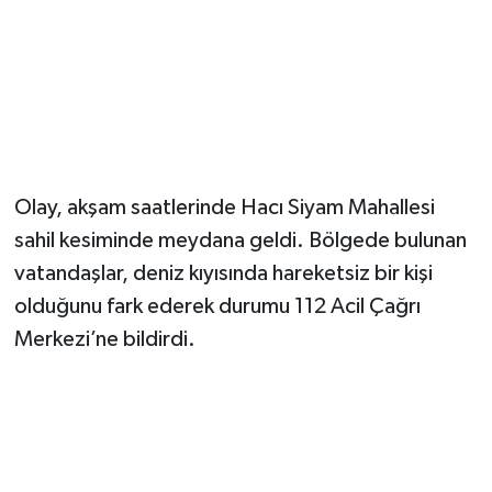
Magazin
Resmi İlanlar
Sağlık
Olay, akşam saatlerinde Hacı Siyam Mahallesi
Seri İlan
sahil kesiminde meydana geldi. Bölgede bulunan
vatandaşlar, deniz kıyısında hareketsiz bir kişi
Siyaset
olduğunu fark ederek durumu 112 Acil Çağrı
Sokak Hayvanlarını Sahiplendirme
Merkezi’ne bildirdi.
Sonsöz Özel
Spor