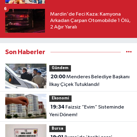
6
Mardin'de Feci Kaza: Kamyona
Arkadan Çarpan Otomobilde 1 Ölü,
2 Ağır Yaralı
Son Haberler
Gündem
20:00
Menderes Belediye Başkanı
İlkay Çiçek Tutuklandı!
Ekonomi
19:34
Faizsiz “Evim” Sisteminde
Yeni Dönem!
Bursa