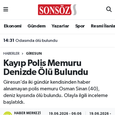
Asayiş
Ankara Nöbetçi Eczaneler
Ekonomi
Gündem
Yazarlar
Spor
Resmi İlanl
Astroloji & Burçlar
Ankara Hava Durumu
14:31
Odasında ölü bulundu
Bilim & Teknoloji
Ankara Namaz Vakitleri
HABERLER
GIRESUN
Biyografi
Ankara Trafik Yoğunluk Haritası
Kayıp Polis Memuru
Denizde Ölü Bulundu
Çevre
Süper Lig Puan Durumu ve Fikstür
Giresun’da iki gündür kendisinden haber
Diğer
Tüm Manşetler
alınamayan polis memuru Osman Sinan (40),
deniz kıyısında ölü bulundu. Olayla ilgili inceleme
Dünya
Son Dakika Haberleri
başlatıldı.
Eğitim
Haber Arşivi
HABER MERKEZI
19.06.2026 - 06:06
19.06.2026 - 