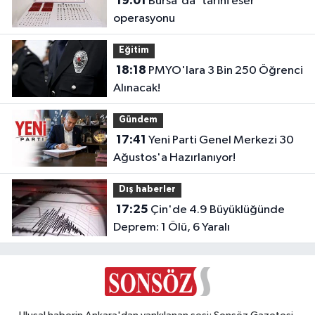
19:01
Bursa'da 'tarihi eser'
operasyonu
Eğitim
18:18
PMYO'lara 3 Bin 250 Öğrenci
Alınacak!
Gündem
17:41
Yeni Parti Genel Merkezi 30
Ağustos'a Hazırlanıyor!
Dış haberler
17:25
Çin'de 4.9 Büyüklüğünde
Deprem: 1 Ölü, 6 Yaralı