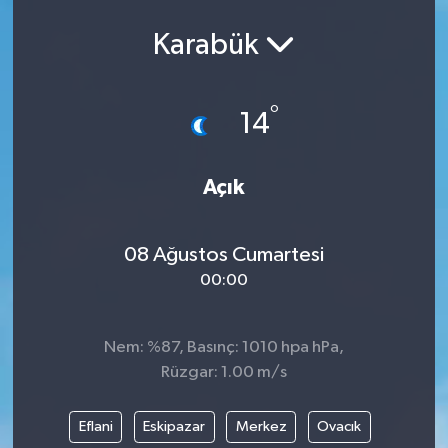
Ekonomi
Karabük
Eleman
°
14
Emlak
Açık
Gündem
Gurme
08 Ağustos Cumartesi
00:00
Haber
İlçe Haberleri
Nem: %87, Basınç: 1010 hpa hPa,
Rüzgar: 1.00 m/s
Keşfet
Eflani
Eskipazar
Merkez
Ovacık
Kültür & Sanat