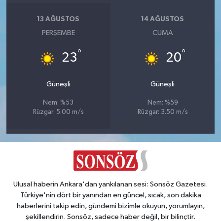
13 AĞUSTOS
14 AĞUSTOS
PERŞEMBE
CUMA
°
°
23
20
Güneşli
Güneşli
Nem: %53
Nem: %59
Rüzgar: 5.00 m/s
Rüzgar: 3.50 m/s
Ulusal haberin Ankara'dan yankılanan sesi: Sonsöz Gazetesi.
Türkiye'nin dört bir yanından en güncel, sıcak, son dakika
haberlerini takip edin, gündemi bizimle okuyun, yorumlayın,
şekillendirin. Sonsöz, sadece haber değil, bir bilinçtir.