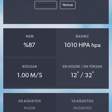
Safranbolu
Yenice
Magazin
Resmi İlanlar
NEM
BASINÇ
Sağlık
%87
1010 HPA
hpa
Seri İlan
Siyaset
RÜZGAR
EN DÜŞÜK / EN YÜKSEK
°
°
1.00 M/S
12
/ 32
Sokak Hayvanlarını Sahiplendirme
Sonsöz Özel
Spor
09 AĞUSTOS
10 AĞUSTOS
PAZAR
PAZARTESI