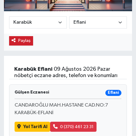
Ekonomi
Eleman
Paylaş
Emlak
Gündem
Karabük
Eflani
09 Ağustos 2026 Pazar
Gurme
nöbetçi eczane adres, telefon ve konumları
Haber
Gülşen Eczanesi
Eflani
İlçe Haberleri
CANDAROĞLU MAH.HASTANE CAD.NO:7
KARABÜK-EFLANİ
Keşfet
Yol Tarifi Al
0 (370) 461 23 31
Kültür & Sanat