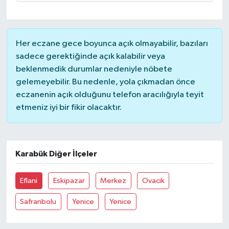
Magazin
Her eczane gece boyunca açık olmayabilir, bazıları
Resmi İlanlar
sadece gerektiğinde açık kalabilir veya
beklenmedik durumlar nedeniyle nöbete
Sağlık
gelemeyebilir. Bu nedenle, yola çıkmadan önce
eczanenin açık olduğunu telefon aracılığıyla teyit
Seri İlan
etmeniz iyi bir fikir olacaktır.
Siyaset
Karabük Diğer İlçeler
Sokak Hayvanlarını Sahiplendirme
Sonsöz Özel
Eflani
Eskipazar
Merkez
Ovacik
Safranbolu
Yenice
Yenice
Spor