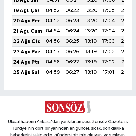
18 Ağu Sal
04:51
06:21
13:20
17:06
20:10
19 Ağu Çar
04:52
06:22
13:20
17:05
20:08
20 Ağu Per
04:53
06:23
13:20
17:04
20:07
21 Ağu Cum
04:54
06:24
13:20
17:04
20:06
22 Ağu Cts
04:56
06:25
13:19
17:03
20:04
23 Ağu Paz
04:57
06:26
13:19
17:02
20:03
24 Ağu Pts
04:58
06:27
13:19
17:02
20:01
25 Ağu Sal
04:59
06:27
13:19
17:01
20:00
Ulusal haberin Ankara'dan yankılanan sesi: Sonsöz Gazetesi.
Türkiye'nin dört bir yanından en güncel, sıcak, son dakika
haberlerini takip edin, gündemi bizimle okuyun, yorumlayın,