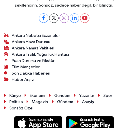
şekillendirin. Sonsöz, sadece haber değil, bir bilinçtir.
Ankara Nöbetçi Eczaneler
Ankara Hava Durumu
Ankara Namaz Vakitleri
Ankara Trafik Yoğunluk Haritası
Puan Durumu ve Fikstür
Tüm Manşetler
Son Dakika Haberleri
Haber Arşivi
Künye
Ekonomi
Gündem
Yazarlar
Spor
Politika
Magazin
Gündem
Asayiş
Sonsöz Özel