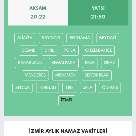
AKŞAM
YATSI
Magazin
20:22
21:50
Resmi İlanlar
ALİAĞA
BAYINDIR
BERGAMA
BEYDAĞ
Sağlık
CEŞME
DİKİLİ
FOÇA
GÜZELBAHÇE
Seri İlan
KARABURUN
KEMALPAŞA
KINIK
KİRAZ
MENDERES
MENEMEN
SEFERIHİSAR
Siyaset
SELÇUK
TORBALI
TİRE
URLA
ÖDEMİŞ
Sokak Hayvanlarını Sahiplendirme
İZMİR
Sonsöz Özel
Spor
İZMİR AYLIK NAMAZ VAKITLERI