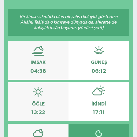
Ekonomi
Bir kimse sıkıntıda olan bir şahsa kolaylık gösterirse
Allâhü Teâlâ da o kimseye dünyada da, âhirette de
Eleman
kolaylık ihsân buyurur. (Hadis-i şerif)
Emlak
Gündem
İMSAK
GÜNEŞ
04:38
06:12
Gurme
Haber
ÖĞLE
İKINDI
İlçe Haberleri
13:22
17:11
Keşfet
Kültür & Sanat