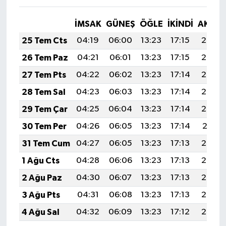
Vasıta
İMSAK
GÜNEŞ
ÖĞLE
İKINDI
AKŞA
Yaşam
25 Tem Cts
04:19
06:00
13:23
17:15
20:36
26 Tem Paz
04:21
06:01
13:23
17:15
20:35
27 Tem Pts
04:22
06:02
13:23
17:14
20:34
28 Tem Sal
04:23
06:03
13:23
17:14
20:33
29 Tem Çar
04:25
06:04
13:23
17:14
20:32
30 Tem Per
04:26
06:05
13:23
17:14
20:31
31 Tem Cum
04:27
06:05
13:23
17:13
20:30
1 Ağu Cts
04:28
06:06
13:23
17:13
20:29
2 Ağu Paz
04:30
06:07
13:23
17:13
20:28
3 Ağu Pts
04:31
06:08
13:23
17:13
20:27
4 Ağu Sal
04:32
06:09
13:23
17:12
20:26