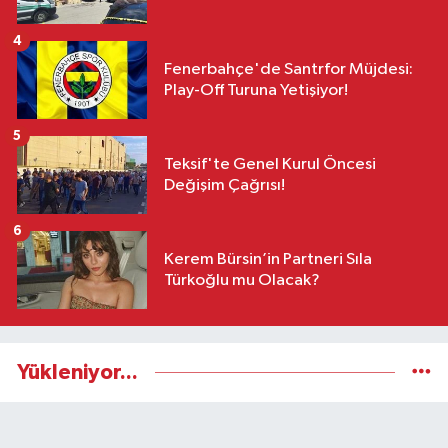
4
Fenerbahçe'de Santrfor Müjdesi:
Play-Off Turuna Yetişiyor!
5
Teksif'te Genel Kurul Öncesi
Değişim Çağrısı!
6
Kerem Bürsin’in Partneri Sıla
Türkoğlu mu Olacak?
Yükleniyor...