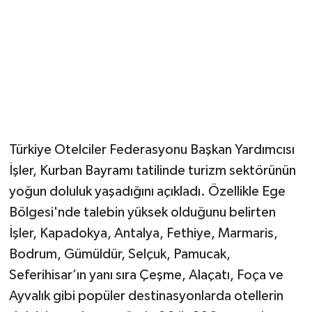
Magazin
Resmi İlanlar
Sağlık
Seri İlan
Türkiye Otelciler Federasyonu Başkan Yardımcısı
İşler, Kurban Bayramı tatilinde turizm sektörünün
Siyaset
yoğun doluluk yaşadığını açıkladı. Özellikle Ege
Sokak Hayvanlarını Sahiplendirme
Bölgesi'nde talebin yüksek olduğunu belirten
İşler, Kapadokya, Antalya, Fethiye, Marmaris,
Sonsöz Özel
Bodrum, Gümüldür, Selçuk, Pamucak,
Seferihisar’ın yanı sıra Çeşme, Alaçatı, Foça ve
Spor
Ayvalık gibi popüler destinasyonlarda otellerin