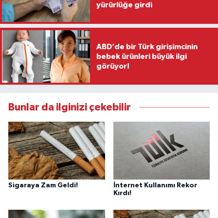
yürürlüğe girdi
ABD’de bir Türk girişimcinin
bebek ürünleri büyük ilgi
görüyor!
Bunlar da ilginizi çekebilir
Sigaraya Zam Geldi!
İnternet Kullanımı Rekor
Kırdı!