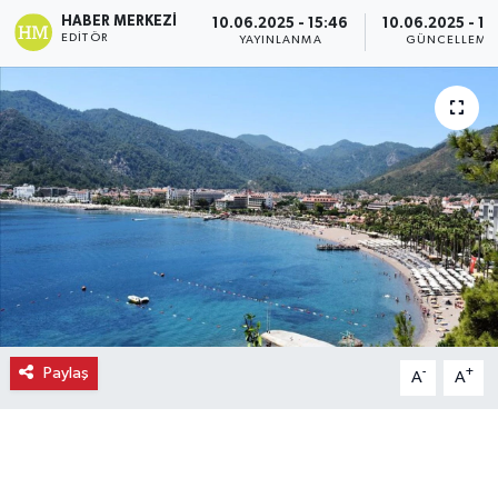
HABER MERKEZI
10.06.2025 - 15:46
10.06.2025 - 15
Ekonomi
EDITÖR
YAYINLANMA
GÜNCELLEME
Eleman
Emlak
Gündem
Gurme
Haber
Paylaş
-
+
A
A
İlçe Haberleri
Keşfet
Kültür & Sanat