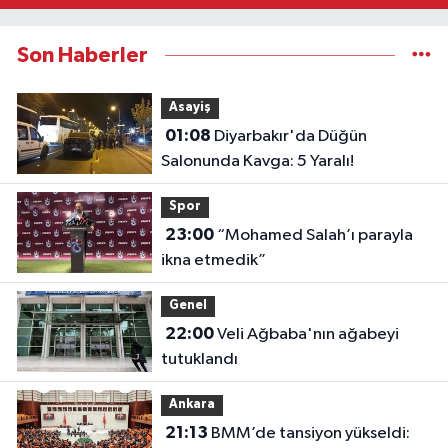
Son Haberler
Asayiş
01:08
Diyarbakır'da Düğün
Salonunda Kavga: 5 Yaralı!
Spor
23:00
“Mohamed Salah’ı parayla
ikna etmedik”
Genel
22:00
Veli Ağbaba'nın ağabeyi
tutuklandı
Ankara
21:13
BMM’de tansiyon yükseldi: