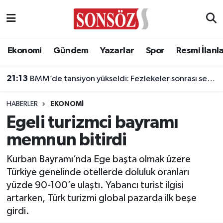
Asayiş
Ankara Nöbetçi Eczaneler
Ekonomi
Gündem
Yazarlar
Spor
Resmi İlanl
Astroloji & Burçlar
Ankara Hava Durumu
21:13
BMM’de tansiyon yükseldi: Fezlekeler sonrası sert açıklamalar
Bilim & Teknoloji
Ankara Namaz Vakitleri
HABERLER
EKONOMI
Biyografi
Ankara Trafik Yoğunluk Haritası
Egeli turizmci bayramı
memnun bitirdi
Çevre
Süper Lig Puan Durumu ve Fikstür
Kurban Bayramı’nda Ege başta olmak üzere
Diğer
Tüm Manşetler
Türkiye genelinde otellerde doluluk oranları
yüzde 90-100’e ulaştı. Yabancı turist ilgisi
Dünya
Son Dakika Haberleri
artarken, Türk turizmi global pazarda ilk beşe
girdi.
Eğitim
Haber Arşivi