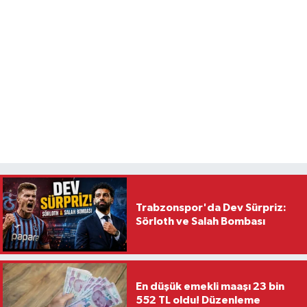
Trabzonspor'da Dev Sürpriz:
Sörloth ve Salah Bombası
En düşük emekli maaşı 23 bin
552 TL oldu! Düzenleme