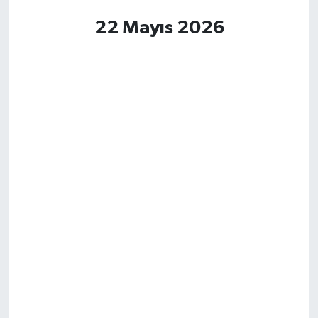
22 Mayıs 2026
Magazin
Resmi İlanlar
Sağlık
Seri İlan
Siyaset
Sokak Hayvanlarını Sahiplendirme
Sonsöz Özel
Spor