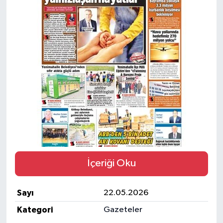
Ekonomi
Eleman
Emlak
Gündem
Gurme
Haber
İçeriği Oku
İlçe Haberleri
Sayı
22.05.2026
Keşfet
Kategori
Gazeteler
Kültür & Sanat