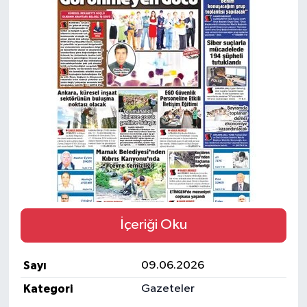
Ekonomi
Eleman
Emlak
Gündem
Gurme
Haber
İçeriği Oku
İlçe Haberleri
Sayı
09.06.2026
Keşfet
Kategori
Gazeteler
Kültür & Sanat