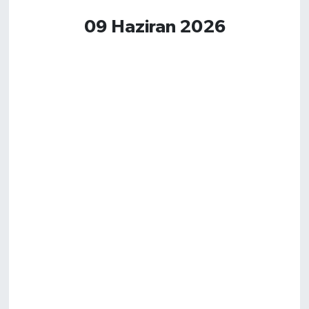
09 Haziran 2026
Magazin
Resmi İlanlar
Sağlık
Seri İlan
Siyaset
Sokak Hayvanlarını Sahiplendirme
Sonsöz Özel
Spor