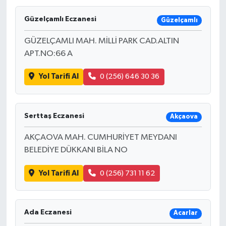
Güzelçamlı Eczanesi
Güzelçamlı
GÜZELÇAMLI MAH. MİLLİ PARK CAD.ALTIN
APT.NO:66 A
Yol Tarifi Al
0 (256) 646 30 36
Serttaş Eczanesi
Akçaova
AKÇAOVA MAH. CUMHURİYET MEYDANI
BELEDİYE DÜKKANI BİLA NO
Yol Tarifi Al
0 (256) 731 11 62
Ada Eczanesi
Acarlar