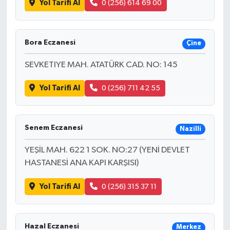
Yol Tarifi Al
0 (256) 614 69 00
Bora Eczanesi
Çine
SEVKETIYE MAH. ATATÜRK CAD. NO: 145
Yol Tarifi Al
0 (256) 711 42 55
Senem Eczanesi
Nazilli
YEŞİL MAH. 622 1 SOK. NO:27 (YENİ DEVLET
HASTANESİ ANA KAPI KARŞISI)
Yol Tarifi Al
0 (256) 315 37 11
Hazal Eczanesi
Merkez