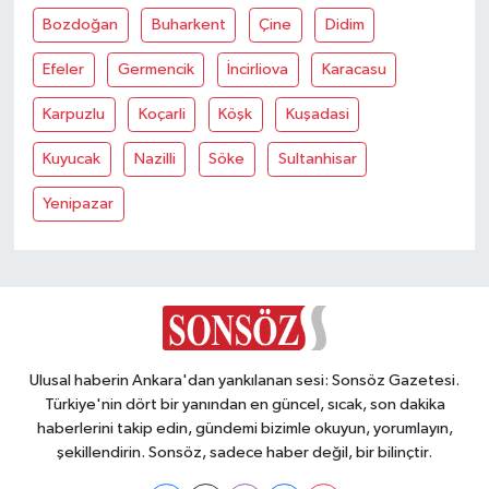
Bozdoğan
Buharkent
Çine
Didim
Efeler
Germencik
İncirliova
Karacasu
Karpuzlu
Koçarli
Köşk
Kuşadasi
Kuyucak
Nazilli
Söke
Sultanhisar
Yenipazar
Ulusal haberin Ankara'dan yankılanan sesi: Sonsöz Gazetesi.
Türkiye'nin dört bir yanından en güncel, sıcak, son dakika
haberlerini takip edin, gündemi bizimle okuyun, yorumlayın,
şekillendirin. Sonsöz, sadece haber değil, bir bilinçtir.