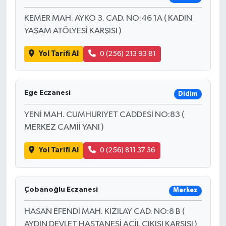
KEMER MAH. AYKO 3. CAD. NO:46 1A ( KADIN
YAŞAM ATÖLYESİ KARŞISI )
Yol Tarifi Al
0 (256) 213 93 81
Ege Eczanesi
Didim
YENİ MAH. CUMHURIYET CADDESİ NO:83 (
MERKEZ CAMİİ YANI )
Yol Tarifi Al
0 (256) 811 37 36
Çobanoğlu Eczanesi
Merkez
HASAN EFENDİ MAH. KIZILAY CAD. NO:8 B (
AYDIN DEVLET HASTANESİ ACİL ÇIKIŞI KARŞISI )