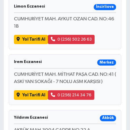
Limon Eczanesi
İncirliova
Magazin
CUMHURİYET MAH. AYKUT OZAN CAD. NO:46
1B
Resmi İlanlar
Yol Tarifi Al
0 (256) 502 26 63
Sağlık
Seri İlan
Irem Eczanesi
Merkez
Siyaset
CUMHURİYET MAH. MİTHAT PAŞA CAD. NO:41 (
ASKİ YAN SOKAĞI - 7 NOLU ASM KARŞISI )
Sokak Hayvanlarını Sahiplendirme
Yol Tarifi Al
0 (256) 214 34 76
Sonsöz Özel
Spor
Yıldırım Eczanesi
Akbük