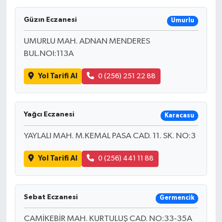
Güzın Eczanesi
Umurlu
UMURLU MAH. ADNAN MENDERES
BUL.NOI:113A
Yol Tarifi Al
0 (256) 251 22 88
Yağcı Eczanesi
Karacasu
YAYLALI MAH. M.KEMAL PASA CAD. 11. SK. NO:3
Yol Tarifi Al
0 (256) 441 11 88
Sebat Eczanesi
Germencik
CAMİKEBİR MAH. KURTULUŞ CAD. NO:33-35A