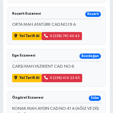
Koçarlı Eczanesi
Koçarlı
ORTA MAH.ATATÜRK CAD.NO.19 A
Yol Tarifi Al
0 (256) 761 40 43
Ege Eczanesi
Bozdoğan
ÇARŞI MAH.YAZIKENT CAD. NO:6
Yol Tarifi Al
0 (256) 414 23 45
Özgürel Eczanesi
Söke
KONAK MAH.AYDIN CAD.NO.41 A (AĞIZ VE DİŞ