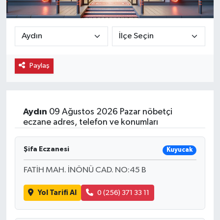
Ekonomi
Eleman
Paylaş
Emlak
Gündem
Aydın
09 Ağustos 2026 Pazar nöbetçi
Gurme
eczane adres, telefon ve konumları
Haber
Şifa Eczanesi
Kuyucak
İlçe Haberleri
FATİH MAH. İNÖNÜ CAD. NO:45 B
Keşfet
Yol Tarifi Al
0 (256) 371 33 11
Kültür & Sanat