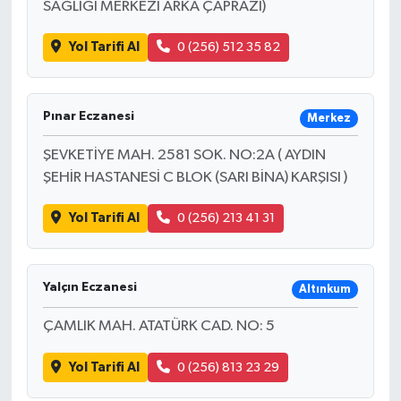
SAĞLIĞI MERKEZİ ARKA ÇAPRAZI)
Yol Tarifi Al
0 (256) 512 35 82
Pınar Eczanesi
Merkez
ŞEVKETİYE MAH. 2581 SOK. NO:2A ( AYDIN
ŞEHİR HASTANESİ C BLOK (SARI BİNA) KARŞISI )
Yol Tarifi Al
0 (256) 213 41 31
Yalçın Eczanesi
Altınkum
ÇAMLIK MAH. ATATÜRK CAD. NO: 5
Yol Tarifi Al
0 (256) 813 23 29