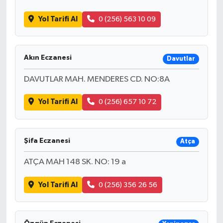
Yol Tarifi Al
0 (256) 563 10 09
Akın Eczanesi
Davutlar
DAVUTLAR MAH. MENDERES CD. NO:8A
Yol Tarifi Al
0 (256) 657 10 72
Şifa Eczanesi
Atça
ATÇA MAH 148 SK. NO: 19 a
Yol Tarifi Al
0 (256) 356 26 56