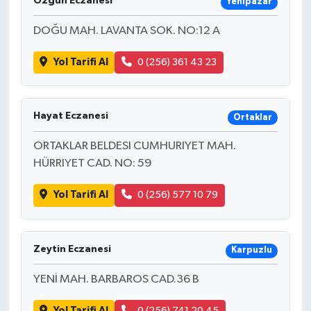
Özgün Eczanesi
Yenipazar
DOĞU MAH. LAVANTA SOK. NO:12 A
Yol Tarifi Al
0 (256) 361 43 23
Hayat Eczanesi
Ortaklar
ORTAKLAR BELDESI CUMHURIYET MAH.
HÜRRIYET CAD. NO: 59
Yol Tarifi Al
0 (256) 577 10 79
Zeytin Eczanesi
Karpuzlu
YENİ MAH. BARBAROS CAD.36 B
Yol Tarifi Al
0 (256) 741 20 45