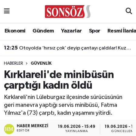
Asayiş
Ankara Nöbetçi Eczaneler
Ekonomi
Gündem
Yazarlar
Spor
Resmi İlanl
Astroloji & Burçlar
Ankara Hava Durumu
12:25
Otoyolda ‘hırsız çok’ deyip çantayı çaldılar! Kuzenler tutuklandı
Bilim & Teknoloji
Ankara Namaz Vakitleri
HABERLER
GÜVENLIK
Biyografi
Ankara Trafik Yoğunluk Haritası
Kırklareli'de minibüsün
çarptığı kadın öldü
Çevre
Süper Lig Puan Durumu ve Fikstür
Kırklareli'nin Lüleburgaz ilçesinde sürücüsünün
Diğer
Tüm Manşetler
geri manevra yaptığı servis minibüsü, Fatma
Yılmaz'a (73) çarptı, kadın yaşamını yitirdi.
Dünya
Son Dakika Haberleri
HABER MERKEZI
19.06.2026 - 15:49
19.06.2026 - 15
Eğitim
Haber Arşivi
EDITÖR
YAYINLANMA
GÜNCELLEME