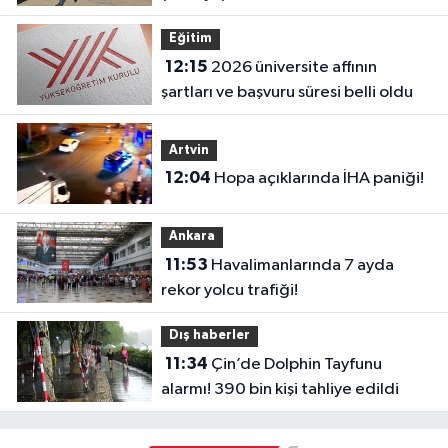
Eğitim
12:15
2026 üniversite affının
şartları ve başvuru süresi belli oldu
Artvin
12:04
Hopa açıklarında İHA paniği!
Ankara
11:53
Havalimanlarında 7 ayda
rekor yolcu trafiği!
Dış haberler
11:34
Çin’de Dolphin Tayfunu
alarmı! 390 bin kişi tahliye edildi