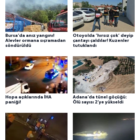
Bursa’da anız yangını!
Otoyolda ‘hırsız çok’ deyip
Alevler ormana sıçramadan
çantayı çaldılar! Kuzenler
söndürüldü
tutuklandı
Hopa açıklarında İHA
Adana’da tünel göçüğü:
paniği!
Ölü sayısı 2’ye yükseldi