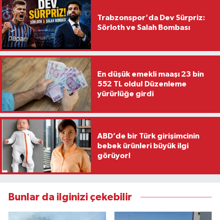
Trabzonspor'da Dev Sürpriz:
Sörloth ve Salah Bombası
En düşük emekli maaşı 23 bin
552 TL oldu! Düzenleme
yürürlüğe girdi
ABD’de bir Türk girişimcinin
bebek ürünleri büyük ilgi
görüyor!
Bunlar da ilginizi çekebilir