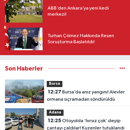
ABB’den Ankara’ya yeni kedi
merkezi!
6
Turhan Çömez Hakkında Resen
Soruşturma Başlatıldı!
Son Haberler
Bursa
12:27
Bursa’da anız yangını! Alevler
ormana sıçramadan söndürüldü
Adana
12:25
Otoyolda ‘hırsız çok’ deyip
çantayı çaldılar! Kuzenler tutuklandı