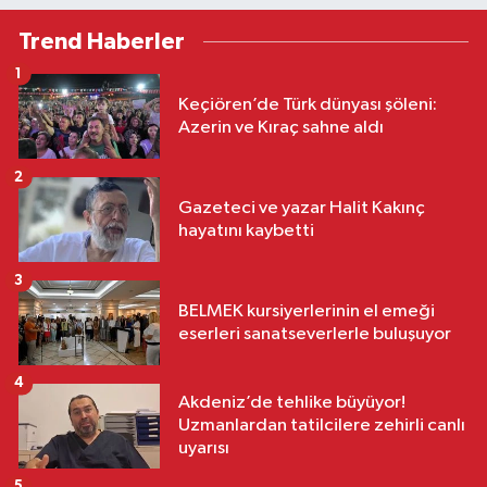
Trend Haberler
1
Keçiören’de Türk dünyası şöleni:
Azerin ve Kıraç sahne aldı
2
Gazeteci ve yazar Halit Kakınç
hayatını kaybetti
3
BELMEK kursiyerlerinin el emeği
eserleri sanatseverlerle buluşuyor
4
Akdeniz’de tehlike büyüyor!
Uzmanlardan tatilcilere zehirli canlı
uyarısı
5