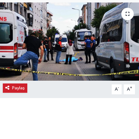
Ekonomi
Eleman
Emlak
Gündem
Gurme
Paylaş
-
+
A
A
Haber
İlçe Haberleri
Keşfet
Kültür & Sanat