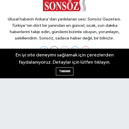
Ulusal haberin Ankara'dan yankılanan sesi: Sonsöz Gazetesi.
Türkiye'nin dört bir yanından en güncel, sıcak, son dakika
haberlerini takip edin, gündemi bizimle okuyun, yorumlayın,
şekillendirin. Sonsöz, sadece haber değil, bir bilinçtir.
En iyi site deneyimi sağlamak için çerezlerden
faydalanıyoruz. Detaylar için lütfen tıklayın.
Ankara Nöbetçi Eczaneler
TAMAM
Ankara Hava Durumu
Ankara Namaz Vakitleri
Ankara Trafik Yoğunluk Haritası
Puan Durumu ve Fikstür
Tüm Manşetler
Son Dakika Haberleri
Haber Arşivi