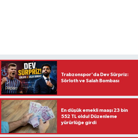
Trabzonspor'da Dev Sürpriz:
Sörloth ve Salah Bombası
En düşük emekli maaşı 23 bin
552 TL oldu! Düzenleme
yürürlüğe girdi