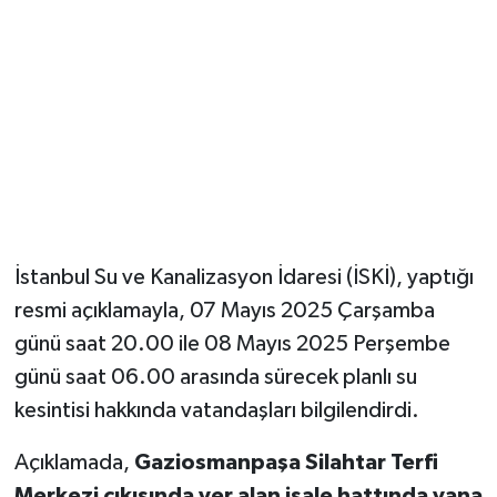
Magazin
Resmi İlanlar
Sağlık
Seri İlan
İstanbul Su ve Kanalizasyon İdaresi (İSKİ), yaptığı
Siyaset
resmi açıklamayla, 07 Mayıs 2025 Çarşamba
Sokak Hayvanlarını Sahiplendirme
günü saat 20.00 ile 08 Mayıs 2025 Perşembe
günü saat 06.00 arasında sürecek planlı su
Sonsöz Özel
kesintisi hakkında vatandaşları bilgilendirdi.
Spor
Açıklamada,
Gaziosmanpaşa Silahtar Terfi
Merkezi çıkışında yer alan isale hattında vana