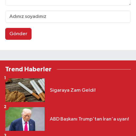
Gönder
Trend Haberler
1
Sigaraya Zam Geldi!
2
ABD Başkanı Trump'tan İran'a uyarı!
3