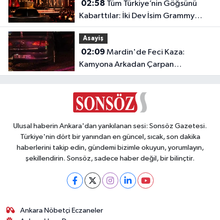
02:58
Tüm Türkiye’nin Göğsünü
Kabarttılar: İki Dev İsim Grammy
Jürisine Seçildi!
Asayiş
02:09
Mardin'de Feci Kaza:
Kamyona Arkadan Çarpan
Otomobilde 1 Ölü, 2 Ağır Yaralı
Ulusal haberin Ankara'dan yankılanan sesi: Sonsöz Gazetesi.
Türkiye'nin dört bir yanından en güncel, sıcak, son dakika
haberlerini takip edin, gündemi bizimle okuyun, yorumlayın,
şekillendirin. Sonsöz, sadece haber değil, bir bilinçtir.
Ankara Nöbetçi Eczaneler