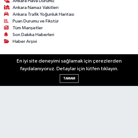
Ankara Hava Durumu
Ankara Namaz Vakitleri
Ankara Trafik Yoğunluk Haritası
Puan Durumu ve Fikstür
Tüm Manşetler
Son Dakika Haberleri
Haber Arşivi
Künye
Ekonomi
Gündem
Yazarlar
Spor
En iyi site deneyimi sağlamak için çerezlerden
Politika
Magazin
Gündem
Asayiş
faydalanıyoruz. Detaylar için lütfen tıklayın.
Sonsöz Özel
TAMAM
RSS
Copyright © 2025. Her hakkı saklıdır.