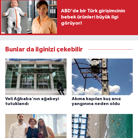
ABD’de bir Türk girişimcinin
bebek ürünleri büyük ilgi
görüyor!
Bunlar da ilginizi çekebilir
Veli Ağbaba'nın ağabeyi
Akıma kapılan kuş anız
tutuklandı
yangınına neden oldu