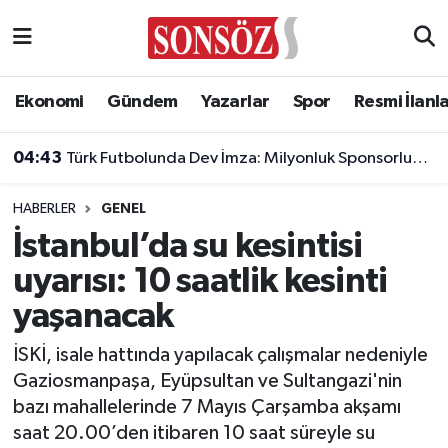
Asayiş
Ankara Nöbetçi Eczaneler
Ekonomi
Gündem
Yazarlar
Spor
Resmi İlanl
Astroloji & Burçlar
Ankara Hava Durumu
04:43
Türk Futbolunda Dev İmza: Milyonluk Sponsorluk Anlaşması Uzatıldı!
Bilim & Teknoloji
Ankara Namaz Vakitleri
HABERLER
GENEL
Biyografi
Ankara Trafik Yoğunluk Haritası
İstanbul’da su kesintisi
uyarısı: 10 saatlik kesinti
Çevre
Süper Lig Puan Durumu ve Fikstür
yaşanacak
Diğer
Tüm Manşetler
İSKİ, isale hattında yapılacak çalışmalar nedeniyle
Gaziosmanpaşa, Eyüpsultan ve Sultangazi'nin
Dünya
Son Dakika Haberleri
bazı mahallelerinde 7 Mayıs Çarşamba akşamı
saat 20.00’den itibaren 10 saat süreyle su
Eğitim
Haber Arşivi