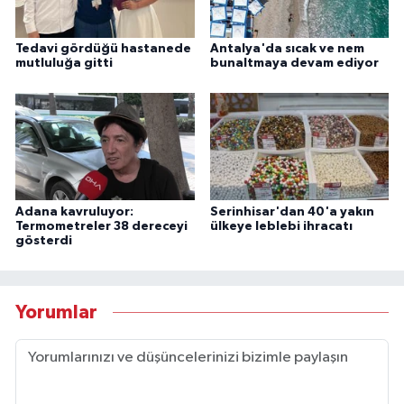
Tedavi gördüğü hastanede
Antalya'da sıcak ve nem
mutluluğa gitti
bunaltmaya devam ediyor
Adana kavruluyor:
Serinhisar'dan 40'a yakın
Termometreler 38 dereceyi
ülkeye leblebi ihracatı
gösterdi
Yorumlar