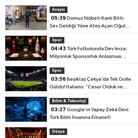
Asayiş
05:39
Domuz Nöbeti Kanlı Bitti:
Ses Geldiği Yöne Ateş Açan Oğul
Babasını Öldürdü!
Spor
04:43
Türk Futbolunda Dev İmza:
Milyonluk Sponsorluk Anlaşması
Uzatıldı!
Spor
03:56
Beşiktaş Çekya’da Tek Golle
Güldü! Italiano: "Cesur Olduk ve
Karşılığını Aldık"
Bilim & Teknoloji
03:27
Google’ın Yapay Zekâ Devi
Türk Bilim İnsanına Emanet!
Dünya