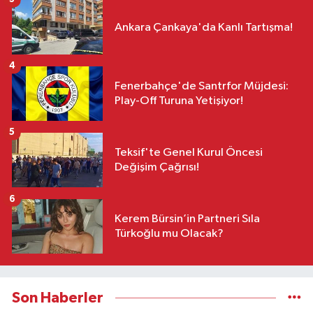
Ankara Çankaya'da Kanlı Tartışma!
4
Fenerbahçe'de Santrfor Müjdesi:
Play-Off Turuna Yetişiyor!
5
Teksif'te Genel Kurul Öncesi
Değişim Çağrısı!
6
Kerem Bürsin’in Partneri Sıla
Türkoğlu mu Olacak?
Son Haberler