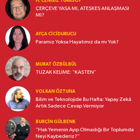
H. CENGIZ TÜRKSOY
ÇERÇEVE YASA MI, ATEŞKES ANLAŞMASI
MI?
AYÇA CICIDURUCU
Paramız Yoksa Hayatımız da mı Yok?
MURAT ÖZBÜLBÜL
TUZAK KELİME: “KASTEN”
VOLKAN ÖZTUNA
Bilim ve Teknolojide Bu Hafta: Yapay Zekâ
Artık Sadece Cevap Vermiyor
BURÇIN GÜLBENK
“Hak Yemenin Ayıp Olmadığı Bir Toplumda
Neyi Kaybederiz?”