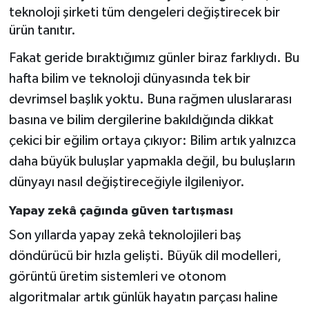
teknoloji şirketi tüm dengeleri değiştirecek bir
ürün tanıtır.
Magazin
Fakat geride bıraktığımız günler biraz farklıydı. Bu
Resmi İlanlar
hafta bilim ve teknoloji dünyasında tek bir
devrimsel başlık yoktu. Buna rağmen uluslararası
Sağlık
basına ve bilim dergilerine bakıldığında dikkat
Seri İlan
çekici bir eğilim ortaya çıkıyor: Bilim artık yalnızca
daha büyük buluşlar yapmakla değil, bu buluşların
Siyaset
dünyayı nasıl değiştireceğiyle ilgileniyor.
Sokak Hayvanlarını Sahiplendirme
Yapay zekâ çağında güven tartışması
Son yıllarda yapay zekâ teknolojileri baş
Sonsöz Özel
döndürücü bir hızla gelişti. Büyük dil modelleri,
görüntü üretim sistemleri ve otonom
Spor
algoritmalar artık günlük hayatın parçası haline