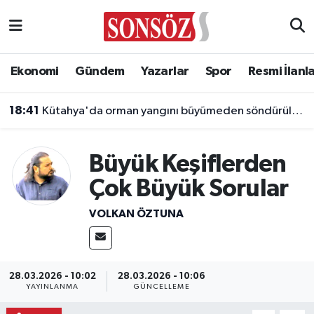
Asayiş
Ankara Nöbetçi Eczaneler
Ekonomi
Gündem
Yazarlar
Spor
Resmi İlanl
Astroloji & Burçlar
Ankara Hava Durumu
18:41
Kütahya'da orman yangını büyümeden söndürüldü
Bilim & Teknoloji
Ankara Namaz Vakitleri
Büyük Keşiflerden
Biyografi
Ankara Trafik Yoğunluk Haritası
Çok Büyük Sorular
Çevre
Süper Lig Puan Durumu ve Fikstür
VOLKAN ÖZTUNA
Diğer
Tüm Manşetler
Dünya
Son Dakika Haberleri
28.03.2026 - 10:02
28.03.2026 - 10:06
YAYINLANMA
GÜNCELLEME
Eğitim
Haber Arşivi