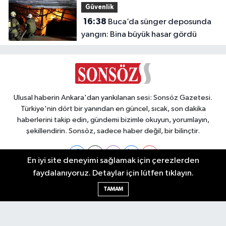
Güvenlik
16:38
Buca’da sünger deposunda
yangın: Bina büyük hasar gördü
Ulusal haberin Ankara'dan yankılanan sesi: Sonsöz Gazetesi.
Türkiye'nin dört bir yanından en güncel, sıcak, son dakika
haberlerini takip edin, gündemi bizimle okuyun, yorumlayın,
şekillendirin. Sonsöz, sadece haber değil, bir bilinçtir.
En iyi site deneyimi sağlamak için çerezlerden
faydalanıyoruz. Detaylar için lütfen tıklayın.
Ankara Nöbetçi Eczaneler
TAMAM
Ankara Hava Durumu
Ankara Namaz Vakitleri
Ankara Trafik Yoğunluk Haritası