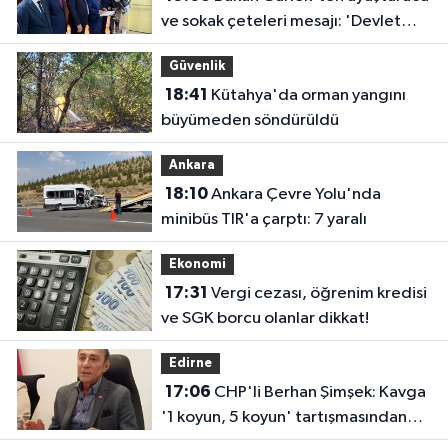
ve sokak çeteleri mesajı: 'Devlet
buradadır'
Güvenlik
18:41
Kütahya'da orman yangını
büyümeden söndürüldü
Ankara
18:10
Ankara Çevre Yolu'nda
minibüs TIR'a çarptı: 7 yaralı
Ekonomi
17:31
Vergi cezası, öğrenim kredisi
ve SGK borcu olanlar dikkat!
Edirne
17:06
CHP'li Berhan Şimşek: Kavga
'1 koyun, 5 koyun' tartışmasından
çıktı