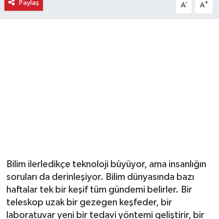
Paylaş
-
+
A
A
Ekonomi
Eleman
Emlak
Gündem
Gurme
Haber
Bilim ilerledikçe teknoloji büyüyor, ama insanlığın
İlçe Haberleri
soruları da derinleşiyor. Bilim dünyasında bazı
haftalar tek bir keşif tüm gündemi belirler. Bir
Keşfet
teleskop uzak bir gezegen keşfeder, bir
laboratuvar yeni bir tedavi yöntemi geliştirir, bir
Kültür & Sanat