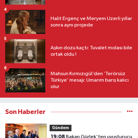
4
Halit Ergenç ve Meryem Uzerli yıllar
sonra aynı projede
5
Aşkın dozu kaçtı: Tuvalet molası bile
ortak oldu !
6
Mahsun Kırmızıgül’den ‘Terörsüz
Türkiye’ mesajı: Umarım barış kalıcı
olur
Son Haberler
Gündem
19:08
Bakan Gürlek'ten uyuşturucu