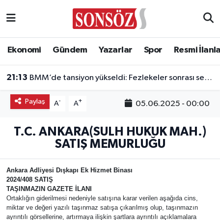
Asayiş
Ankara Nöbetçi Eczaneler
Ekonomi
Gündem
Yazarlar
Spor
Resmi İlanl
Astroloji & Burçlar
Ankara Hava Durumu
21:13
BMM’de tansiyon yükseldi: Fezlekeler sonrası sert açıklamalar
Bilim & Teknoloji
Ankara Namaz Vakitleri
Paylaş
-
+
05.06.2025 - 00:00
A
A
Biyografi
Ankara Trafik Yoğunluk Haritası
T.C. ANKARA(SULH HUKUK MAH.)
Çevre
Süper Lig Puan Durumu ve Fikstür
SATIŞ MEMURLUĞU
Diğer
Tüm Manşetler
Ankara Adliyesi Dışkapı Ek Hizmet Binası
2024/408 SATIŞ
Dünya
Son Dakika Haberleri
TAŞINMAZIN GAZETE İLANI
Ortaklığın giderilmesi nedeniyle satışına karar verilen aşağıda cins,
miktar ve değeri yazılı taşınmaz satışa çıkarılmış olup, taşınmazın
Eğitim
Haber Arşivi
ayrıntılı görsellerine, artırmaya ilişkin şartlara ayrıntılı açıklamalara