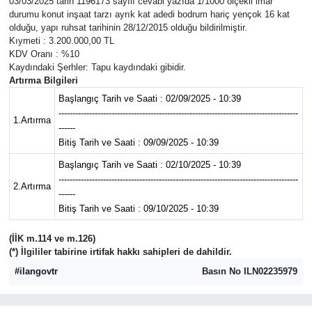
03/03/2025 tarih 1196173 sayılı cevabi yazıda 1/1000 ölçekli imar
durumu konut inşaat tarzı ayrık kat adedi bodrum hariç yençok 16 kat
olduğu, yapı ruhsat tarihinin 28/12/2015 olduğu bildirilmiştir.
Magazin
Kıymeti : 3.200.000,00 TL
KDV Oranı : %10
Kaydındaki Şerhler: Tapu kaydındaki gibidir.
Resmi İlanlar
Artırma Bilgileri
Başlangıç Tarih ve Saati : 02/09/2025 - 10:39
Sağlık
--------------------------------------------------------------------------------------
1.Artırma
------
Seri İlan
Bitiş Tarih ve Saati : 09/09/2025 - 10:39
Başlangıç Tarih ve Saati : 02/10/2025 - 10:39
Siyaset
--------------------------------------------------------------------------------------
2.Artırma
------
Bitiş Tarih ve Saati : 09/10/2025 - 10:39
Sokak Hayvanlarını Sahiplendirme
(İİK m.114 ve m.126)
Sonsöz Özel
(*) İlgililer tabirine irtifak hakkı sahipleri de dahildir.
#ilangovtr
Basın No ILN02235979
Spor