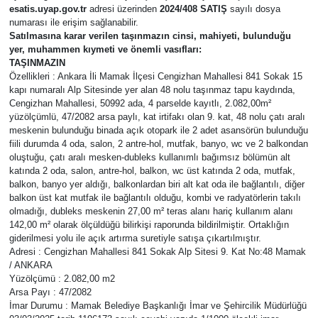
esatis.uyap.gov.tr
adresi üzerinden
2024/408 SATIŞ
sayılı dosya
numarası ile erişim sağlanabilir.
Ekonomi
Satılmasına karar verilen taşınmazın cinsi, mahiyeti, bulunduğu
yer, muhammen kıymeti ve önemli vasıfları:
Eleman
TAŞINMAZIN
Özellikleri : Ankara İli Mamak İlçesi Cengizhan Mahallesi 841 Sokak 15
kapı numaralı Alp Sitesinde yer alan 48 nolu taşınmaz tapu kaydında,
Emlak
Cengizhan Mahallesi, 50992 ada, 4 parselde kayıtlı, 2.082,00m²
yüzölçümlü, 47/2082 arsa paylı, kat irtifakı olan 9. kat, 48 nolu çatı aralı
meskenin bulunduğu binada açık otopark ile 2 adet asansörün bulunduğu
Gündem
fiili durumda 4 oda, salon, 2 antre-hol, mutfak, banyo, wc ve 2 balkondan
oluştuğu, çatı aralı mesken-dubleks kullanımlı bağımsız bölümün alt
Gurme
katında 2 oda, salon, antre-hol, balkon, wc üst katında 2 oda, mutfak,
balkon, banyo yer aldığı, balkonlardan biri alt kat oda ile bağlantılı, diğer
balkon üst kat mutfak ile bağlantılı olduğu, kombi ve radyatörlerin takılı
Haber
olmadığı, dubleks meskenin 27,00 m² teras alanı hariç kullanım alanı
142,00 m² olarak ölçüldüğü bilirkişi raporunda bildirilmiştir. Ortaklığın
giderilmesi yolu ile açık artırma suretiyle satışa çıkartılmıştır.
İlçe Haberleri
Adresi : Cengizhan Mahallesi 841 Sokak Alp Sitesi 9. Kat No:48 Mamak
/ ANKARA
Keşfet
Yüzölçümü : 2.082,00 m2
Arsa Payı : 47/2082
İmar Durumu : Mamak Belediye Başkanlığı İmar ve Şehircilik Müdürlüğü
Kültür & Sanat