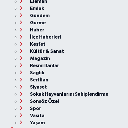
Eleman
Emlak
Gündem
Gurme
Haber
İlçe Haberleri
Keşfet
Kültür & Sanat
Magazin
Resmi İlanlar
Sağlık
Seri İlan
Siyaset
Sokak Hayvanlarını Sahiplendirme
Sonsöz Özel
Spor
Vasıta
Yaşam