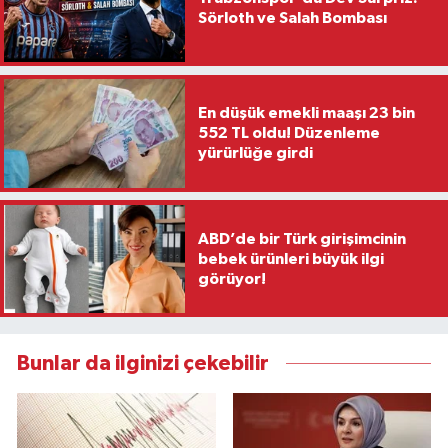
Sörloth ve Salah Bombası
En düşük emekli maaşı 23 bin
552 TL oldu! Düzenleme
yürürlüğe girdi
ABD’de bir Türk girişimcinin
bebek ürünleri büyük ilgi
görüyor!
Bunlar da ilginizi çekebilir