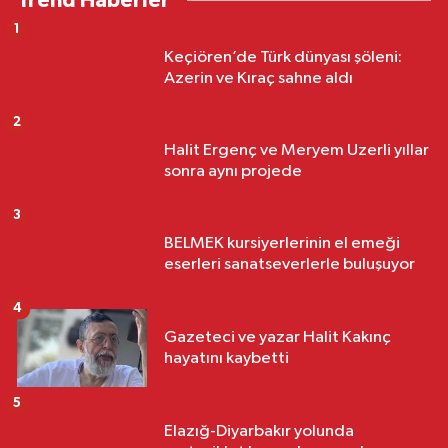
Trend Haberler
1
Keçiören’de Türk dünyası şöleni:
Azerin ve Kıraç sahne aldı
2
Halit Ergenç ve Meryem Uzerli yıllar
sonra aynı projede
3
BELMEK kursiyerlerinin el emeği
eserleri sanatseverlerle buluşuyor
4
Gazeteci ve yazar Halit Kakınç
hayatını kaybetti
5
Elazığ-Diyarbakır yolunda