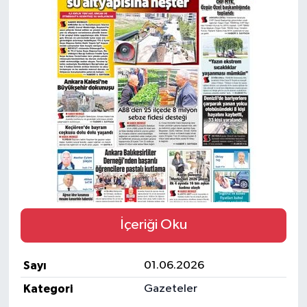
Ekonomi
Eleman
Emlak
Gündem
Gurme
Haber
İçeriği Oku
İlçe Haberleri
Sayı
01.06.2026
Keşfet
Kategori
Gazeteler
Kültür & Sanat