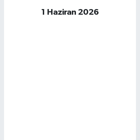
1 Haziran 2026
Magazin
Resmi İlanlar
Sağlık
Seri İlan
Siyaset
Sokak Hayvanlarını Sahiplendirme
Sonsöz Özel
Spor