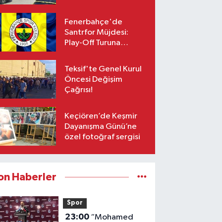
Fenerbahçe'de
Santrfor Müjdesi:
Play-Off Turuna
Yetişiyor!
Teksif'te Genel Kurul
Öncesi Değişim
Çağrısı!
Keçiören’de Keşmir
Dayanışma Günü’ne
özel fotoğraf sergisi
on Haberler
Spor
23:00
“Mohamed