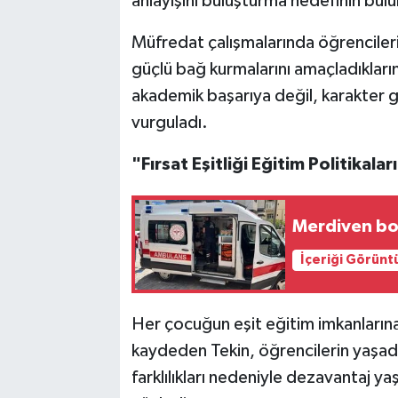
anlayışını buluşturma hedefinin bulu
Müfredat çalışmalarında öğrencilerin
güçlü bağ kurmalarını amaçladıkların
akademik başarıya değil, karakter g
vurguladı.
"Fırsat Eşitliği Eğitim Politikala
Merdiven bo
İçeriği Görünt
Her çocuğun eşit eğitim imkanlarına 
kaydeden Tekin, öğrencilerin yaşadı
farklılıkları nedeniyle dezavantaj yaş