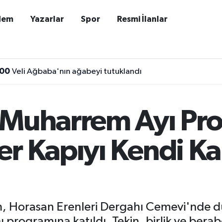
dem
Yazarlar
Spor
Resmi İlanlar
:00
Veli Ağbaba'nın ağabeyi tutuklandı
 Muharrem Ayı Pr
er Kapıyı Kendi K
kin, Horasan Erenleri Dergahı Cemevi'nde
programına katıldı. Tekin, birlik ve berabe