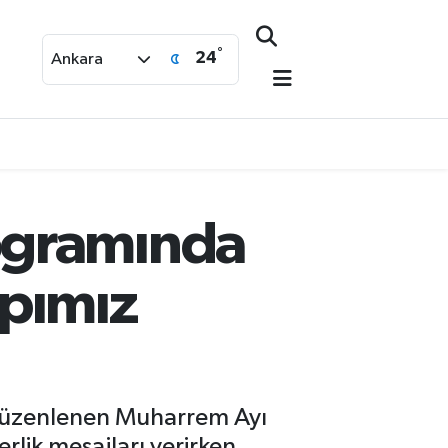
°
24
Ankara
ogramında
apımız
 düzenlenen Muharrem Ayı
rlik mesajları verirken,