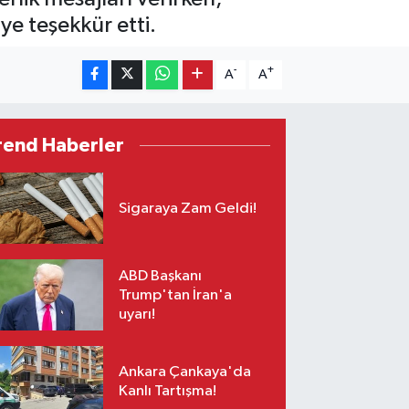
e teşekkür etti.
-
+
A
A
rend Haberler
Sigaraya Zam Geldi!
ABD Başkanı
Trump'tan İran'a
uyarı!
Ankara Çankaya'da
Kanlı Tartışma!