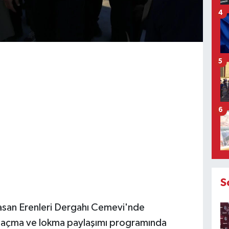
4
5
6
S
rasan Erenleri Dergahı Cemevi'nde
ç açma ve lokma paylaşımı programında