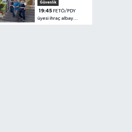
Güvenlik
19:45
FETÖ/PDY
üyesi ihraç albay
yakalandı