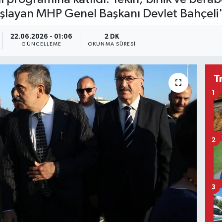
ışlayan MHP Genel Başkanı Devlet Bahçeli'y
22.06.2026 - 01:06
2 DK
GÜNCELLEME
OKUNMA SÜRESI
T
1
2
3