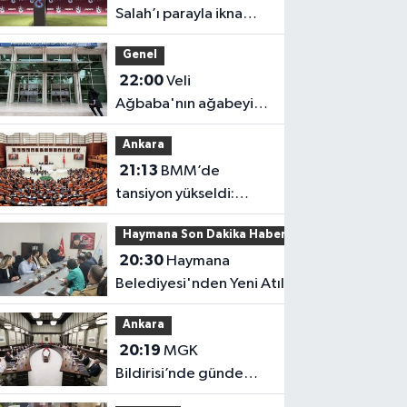
Salah’ı parayla ikna
etmedik”
Genel
22:00
Veli
Ağbaba'nın ağabeyi
tutuklandı
Ankara
21:13
BMM’de
tansiyon yükseldi:
Fezlekeler sonrası sert
Haymana Son Dakika Haberleri
açıklamalar
20:30
Haymana
Belediyesi'nden Yeni Atılım!
Ankara
20:19
MGK
Bildirisi’nde gündem
yoğun!