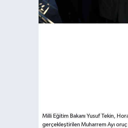
Magazin
Resmi İlanlar
Sağlık
Seri İlan
Siyaset
Sokak Hayvanlarını Sahiplendirme
Sonsöz Özel
Spor
Milli Eğitim Bakanı Yusuf Tekin, Ho
gerçekleştirilen Muharrem Ayı oru