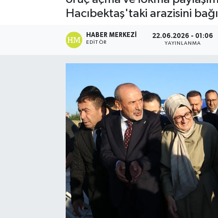
Hacıbektaş'taki arazisini bağ
Ekonomi
HABER MERKEZI
22.06.2026 - 01:06
Eleman
EDITÖR
YAYINLANMA
Emlak
Gündem
Gurme
Haber
İlçe Haberleri
Keşfet
Kültür & Sanat