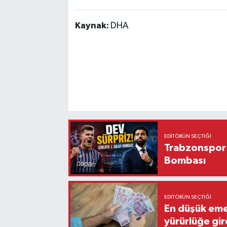
Kaynak:
DHA
EDITÖRÜN SEÇTIĞI
Trabzonspor'
Bombası
EDITÖRÜN SEÇTIĞI
En düşük eme
yürürlüğe gir