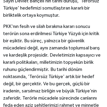
Sayın Devlet Bahçeli’nin tarihi duruşu, 'Terörsüz
Vasıta
Türkiye' hedefimizi somutlaştıran kararlı bir
Yaşam
birliktelik ortaya koymuştur.
PKK'nın fesih ve silah bırakma kararı sonucu
terörün sona erdirilmesi Türkiye Yüzyılı için kritik
bir eşiktir. Bu süreç, yalnızca bir güvenlik
mücadelesi değil, aynı zamanda toplumsal barış
ve kardeşlik projesidir. Devletimizin kapsayıcı ve
kararlı politikaları, milletimizin topyekûn birlik
ruhunu güçlendirmiştir. Bu tarihi dönüm
noktasında, 'Terörsüz Türkiye' artık bir hedef
değil, bir gerçektir. Ve bu gerçek, güçlü bir
iradenin, sarsılmaz birliğin ve büyük Türkiye’nin
zaferidir. Terörle mücadele sürecinde canlarını
feda eden aziz şehitlerimizi rahmet ve minnetle