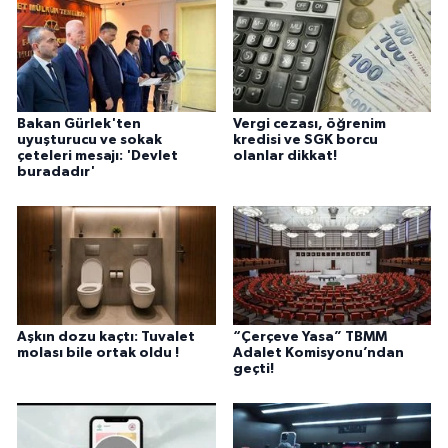
Bakan Gürlek'ten
Vergi cezası, öğrenim
uyuşturucu ve sokak
kredisi ve SGK borcu
çeteleri mesajı: 'Devlet
olanlar dikkat!
buradadır'
Aşkın dozu kaçtı: Tuvalet
“Çerçeve Yasa” TBMM
molası bile ortak oldu !
Adalet Komisyonu’ndan
geçti!