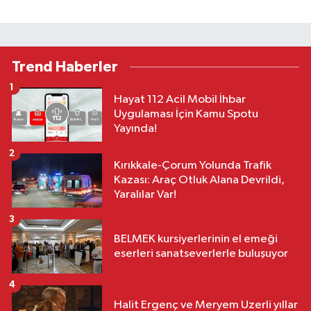
Trend Haberler
1
Hayat 112 Acil Mobil İhbar
Uygulaması İçin Kamu Spotu
Yayında!
2
Kırıkkale-Çorum Yolunda Trafik
Kazası: Araç Otluk Alana Devrildi,
Yaralılar Var!
3
BELMEK kursiyerlerinin el emeği
eserleri sanatseverlerle buluşuyor
4
Halit Ergenç ve Meryem Uzerli yıllar