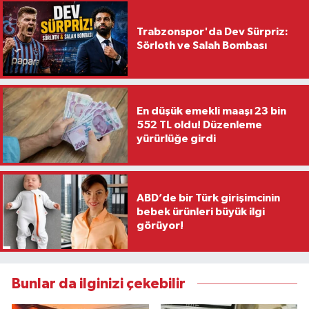
Trabzonspor'da Dev Sürpriz:
Sörloth ve Salah Bombası
En düşük emekli maaşı 23 bin
552 TL oldu! Düzenleme
yürürlüğe girdi
ABD’de bir Türk girişimcinin
bebek ürünleri büyük ilgi
görüyor!
Bunlar da ilginizi çekebilir