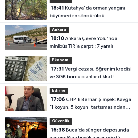
18:41
Kütahya'da orman yangını
büyümeden söndürüldü
Ankara
18:10
Ankara Çevre Yolu'nda
minibüs TIR'a çarptı: 7 yaralı
Ekonomi
17:31
Vergi cezası, öğrenim kredisi
ve SGK borcu olanlar dikkat!
Edirne
17:06
CHP'li Berhan Şimşek: Kavga
'1 koyun, 5 koyun' tartışmasından
çıktı
Güvenlik
16:38
Buca’da sünger deposunda
yangın: Bina büyük hasar gördü