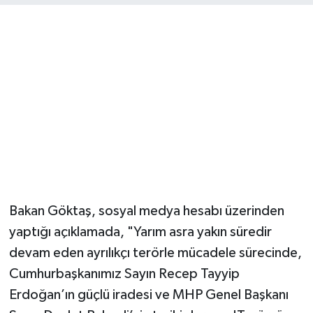
Magazin
Resmi İlanlar
Sağlık
Seri İlan
Siyaset
Bakan Göktaş, sosyal medya hesabı üzerinden
Sokak Hayvanlarını Sahiplendirme
yaptığı açıklamada, "Yarım asra yakın süredir
Sonsöz Özel
devam eden ayrılıkçı terörle mücadele sürecinde,
Cumhurbaşkanımız Sayın Recep Tayyip
Spor
Erdoğan’ın güçlü iradesi ve MHP Genel Başkanı