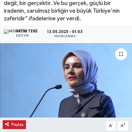
değil, bir gerçektir. Ve bu gerçek, güçlü bir
iradenin, sarsılmaz birliğin ve büyük Türkiye'nin
Ekonomi
zaferidir" ifadelerine yer verdi.
Eleman
FATIH TEKE
13.05.2025 - 01:03
EDITÖR
YAYINLANMA
Emlak
Gündem
Gurme
Haber
İlçe Haberleri
Keşfet
Paylaş
-
+
A
A
Kültür & Sanat