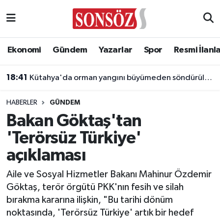
Asayiş
Ankara Nöbetçi Eczaneler
Ekonomi
Gündem
Yazarlar
Spor
Resmi İlanl
Astroloji & Burçlar
Ankara Hava Durumu
18:41
Kütahya'da orman yangını büyümeden söndürüldü
Bilim & Teknoloji
Ankara Namaz Vakitleri
HABERLER
GÜNDEM
Biyografi
Ankara Trafik Yoğunluk Haritası
Bakan Göktaş'tan
'Terörsüz Türkiye'
Çevre
Süper Lig Puan Durumu ve Fikstür
açıklaması
Diğer
Tüm Manşetler
Aile ve Sosyal Hizmetler Bakanı Mahinur Özdemir
Göktaş, terör örgütü PKK'nın fesih ve silah
Dünya
Son Dakika Haberleri
bırakma kararına ilişkin, "Bu tarihi dönüm
noktasında, 'Terörsüz Türkiye' artık bir hedef
Eğitim
Haber Arşivi