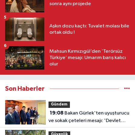
sonra aynı projede
5
Aşkın dozu kaçtı: Tuvalet molası bile
ortak oldu !
6
Mahsun Kırmızıgül’den ‘Terörsüz
Türkiye’ mesajı: Umarım barış kalıcı
olur
Son Haberler
Gündem
19:08
Bakan Gürlek'ten uyuşturucu
ve sokak çeteleri mesajı: 'Devlet
buradadır'
Güvenlik