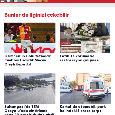
Bunlar da ilginizi çekebilir
Osimhen’in Golü Yetmedi:
Fatih'te koruma ve
Cimbom Hazırlık Maçını
restorasyon çalışması
Olaylı Kapattı!
Sultangazi’de TEM
Kartal'da otomobil, park
Otoyolu’nda zincirleme
halindeki 3 araca çarptı