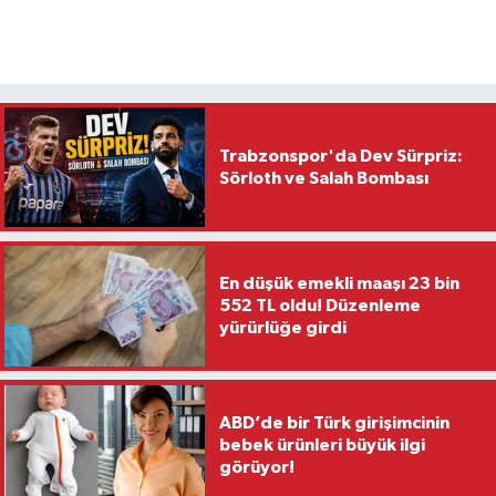
Trabzonspor'da Dev Sürpriz:
Sörloth ve Salah Bombası
En düşük emekli maaşı 23 bin
552 TL oldu! Düzenleme
yürürlüğe girdi
ABD’de bir Türk girişimcinin
bebek ürünleri büyük ilgi
görüyor!