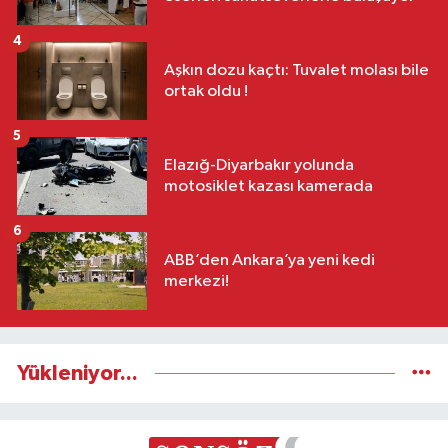
4
Aşkın dozu kaçtı: Tuvalet molası bile
ortak oldu !
5
Elazığ-Diyarbakır yolunda
motosiklet kazası kamerada
6
ABB’den Ankara’ya yeni kedi
merkezi!
Yükleniyor...