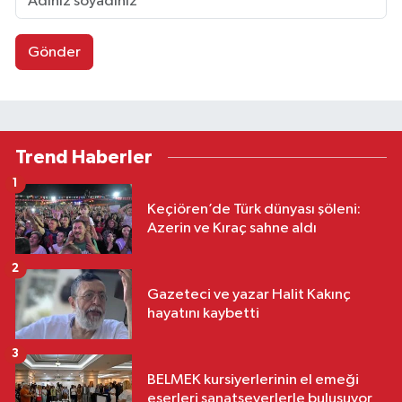
Gönder
Trend Haberler
1
Keçiören’de Türk dünyası şöleni:
Azerin ve Kıraç sahne aldı
2
Gazeteci ve yazar Halit Kakınç
hayatını kaybetti
3
BELMEK kursiyerlerinin el emeği
eserleri sanatseverlerle buluşuyor