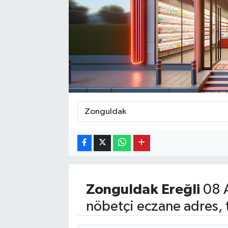
Ekonomi
Eleman
Emlak
Gündem
Gurme
Haber
İlçe Haberleri
Zonguldak
Ereğli
08 
Keşfet
nöbetçi eczane adres, 
Kültür & Sanat