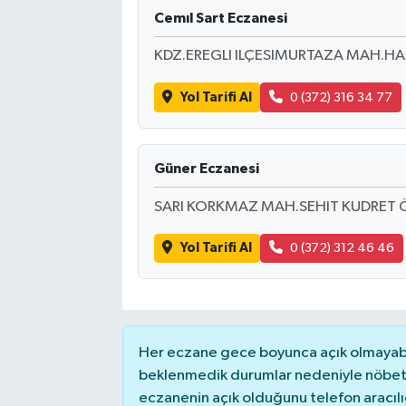
Cemıl Sart Eczanesi
Magazin
KDZ.EREGLI ILÇESIMURTAZA MAH.HA
Resmi İlanlar
Yol Tarifi Al
0 (372) 316 34 77
Sağlık
Güner Eczanesi
Seri İlan
SARI KORKMAZ MAH.SEHIT KUDRET 
Siyaset
Yol Tarifi Al
0 (372) 312 46 46
Sokak Hayvanlarını Sahiplendirme
Sonsöz Özel
Her eczane gece boyunca açık olmayabili
Spor
beklenmedik durumlar nedeniyle nöbete
eczanenin açık olduğunu telefon aracılığıy