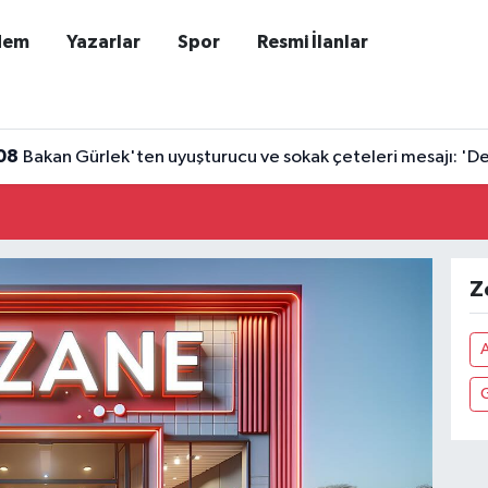
dem
Yazarlar
Spor
Resmi İlanlar
08
Bakan Gürlek'ten uyuşturucu ve sokak çeteleri mesajı: 'D
Z
A