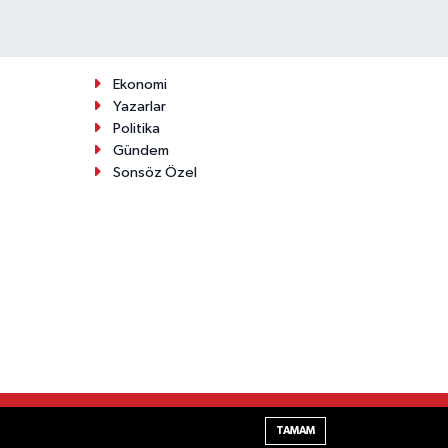
Ekonomi
Yazarlar
Politika
Gündem
Sonsöz Özel
Haber Yazılımı:
TE Bilişim
TAMAM