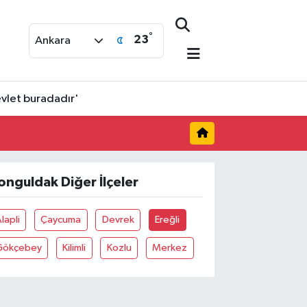
°
23
Ankara
evlet buradadır'
onguldak Diğer İlçeler
lapli
Çaycuma
Devrek
Ereğli
Gökçebey
Kilimli
Kozlu
Merkez