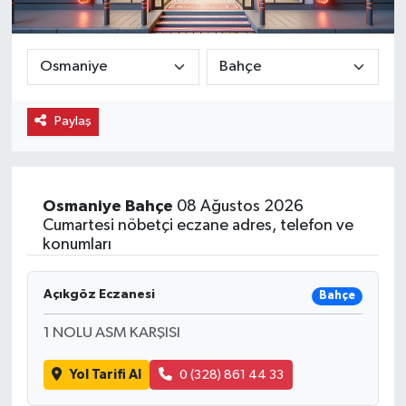
Ekonomi
Eleman
Paylaş
Emlak
Gündem
Osmaniye
Bahçe
08 Ağustos 2026
Gurme
Cumartesi nöbetçi eczane adres, telefon ve
konumları
Haber
Açıkgöz Eczanesi
Bahçe
İlçe Haberleri
1 NOLU ASM KARŞISI
Keşfet
Yol Tarifi Al
0 (328) 861 44 33
Kültür & Sanat