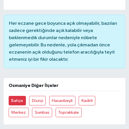
Magazin
Her eczane gece boyunca açık olmayabilir, bazıları
Resmi İlanlar
sadece gerektiğinde açık kalabilir veya
beklenmedik durumlar nedeniyle nöbete
Sağlık
gelemeyebilir. Bu nedenle, yola çıkmadan önce
eczanenin açık olduğunu telefon aracılığıyla teyit
Seri İlan
etmeniz iyi bir fikir olacaktır.
Siyaset
Osmaniye Diğer İlçeler
Sokak Hayvanlarını Sahiplendirme
Bahçe
Düziçi
Hasanbeyli
Kadirli
Sonsöz Özel
Merkez
Sumbas
Toprakkale
Spor