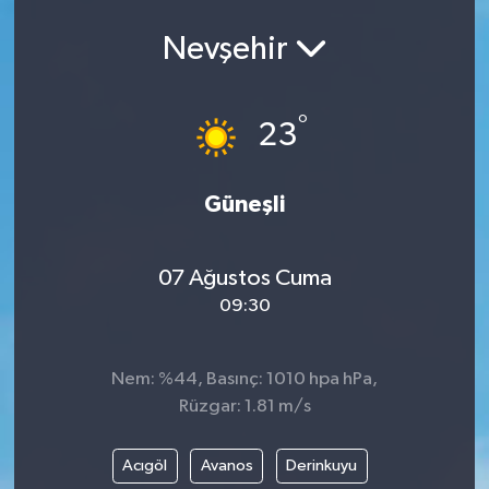
Ekonomi
Nevşehir
Eleman
°
23
Emlak
Güneşli
Gündem
Gurme
07 Ağustos Cuma
09:30
Haber
İlçe Haberleri
Nem: %44, Basınç: 1010 hpa hPa,
Rüzgar: 1.81 m/s
Keşfet
Acıgöl
Avanos
Derinkuyu
Kültür & Sanat