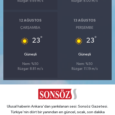
Rüzgar: 9.69 m/s
Rüzgar: 8.00 m/s
12 AĞUSTOS
13 AĞUSTOS
ÇARŞAMBA
PERŞEMBE
°
°
23
23
Güneşli
Güneşli
Nem: %50
Nem: %50
Rüzgar: 8.81 m/s
Rüzgar: 11.19 m/s
Ulusal haberin Ankara'dan yankılanan sesi: Sonsöz Gazetesi.
Türkiye'nin dört bir yanından en güncel, sıcak, son dakika