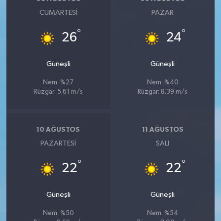
Vasıta
CUMARTESI
PAZAR
Yaşam
°
°
26
24
Güneşli
Güneşli
Nem: %27
Nem: %40
Rüzgar: 5.61 m/s
Rüzgar: 8.39 m/s
10 AĞUSTOS
11 AĞUSTOS
PAZARTESI
SALI
°
°
22
22
Güneşli
Güneşli
Nem: %50
Nem: %54