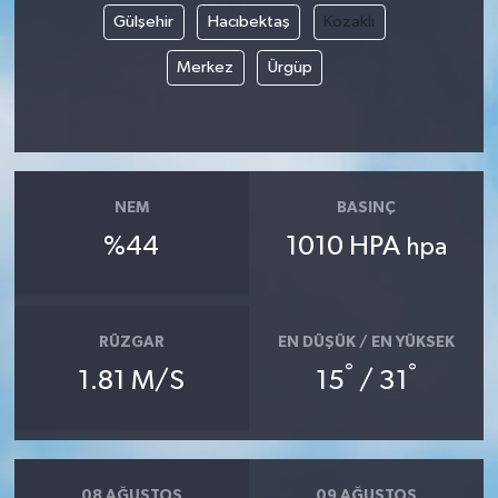
Gülşehir
Hacıbektaş
Kozaklı
Magazin
Merkez
Ürgüp
Resmi İlanlar
Sağlık
NEM
BASINÇ
Seri İlan
%44
1010 HPA
hpa
Siyaset
Sokak Hayvanlarını Sahiplendirme
RÜZGAR
EN DÜŞÜK / EN YÜKSEK
°
°
1.81 M/S
15
/ 31
Sonsöz Özel
Spor
08 AĞUSTOS
09 AĞUSTOS