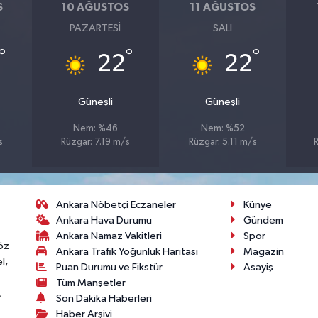
S
10 AĞUSTOS
11 AĞUSTOS
PAZARTESI
SALI
°
°
°
22
22
Güneşli
Güneşli
Nem: %46
Nem: %52
s
Rüzgar: 7.19 m/s
Rüzgar: 5.11 m/s
Ankara Nöbetçi Eczaneler
Künye
Ankara Hava Durumu
Gündem
Ankara Namaz Vakitleri
Spor
öz
Ankara Trafik Yoğunluk Haritası
Magazin
l,
Puan Durumu ve Fikstür
Asayiş
Tüm Manşetler
,
Son Dakika Haberleri
Haber Arşivi