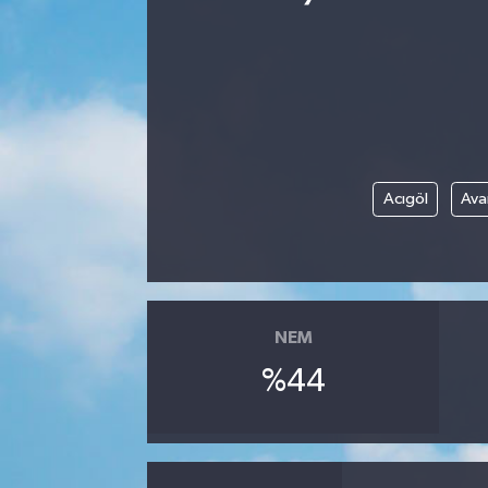
Ekonomi
Eleman
Emlak
Acıgöl
Ava
Gündem
Gurme
Haber
NEM
İlçe Haberleri
%44
Keşfet
Kültür & Sanat