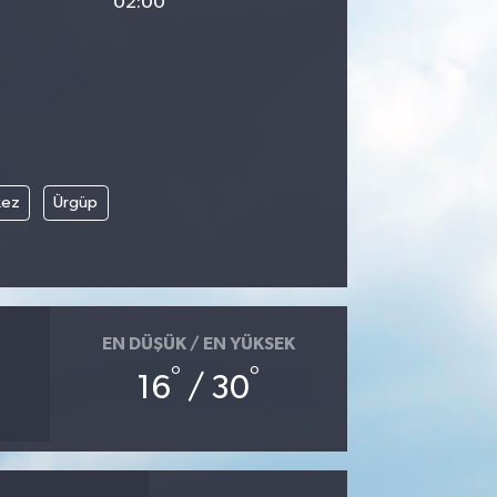
02:00
kez
Ürgüp
EN DÜŞÜK / EN YÜKSEK
°
°
16
/ 30