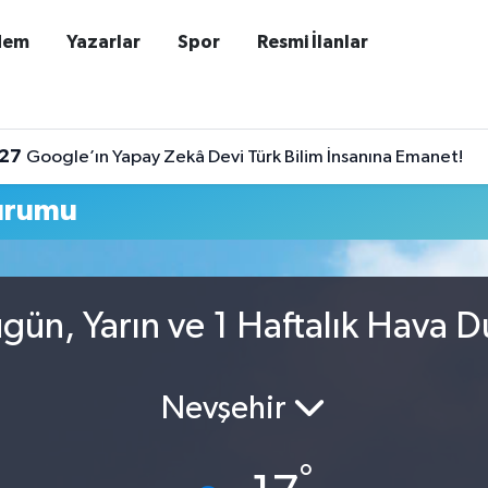
dem
Yazarlar
Spor
Resmi İlanlar
:27
Google’ın Yapay Zekâ Devi Türk Bilim İnsanına Emanet!
urumu
gün, Yarın ve 1 Haftalık Hava 
Nevşehir
°