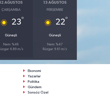
12 AĞUSTOS
13 AĞUSTOS
ÇARŞAMBA
PERŞEMBE
°
°
23
22
Güneşli
Güneşli
Nem: %46
Nem: %47
Rüzgar: 6.89 m/s
Rüzgar: 9.61 m/s
Ekonomi
Yazarlar
Politika
Gündem
Sonsöz Özel