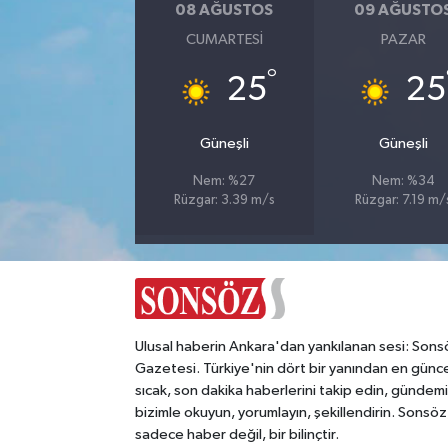
08 AĞUSTOS
09 AĞUSTO
CUMARTESI
PAZAR
Magazin
°
25
25
Resmi İlanlar
Güneşli
Güneşli
Sağlık
Nem: %27
Nem: %34
Seri İlan
Rüzgar: 3.39 m/s
Rüzgar: 7.19 m/
Siyaset
Sokak Hayvanlarını Sahiplendirme
Ulusal haberin Ankara'dan yankılanan sesi: Sons
Sonsöz Özel
Gazetesi. Türkiye'nin dört bir yanından en günce
sıcak, son dakika haberlerini takip edin, gündemi
Spor
bizimle okuyun, yorumlayın, şekillendirin. Sonsöz
sadece haber değil, bir bilinçtir.