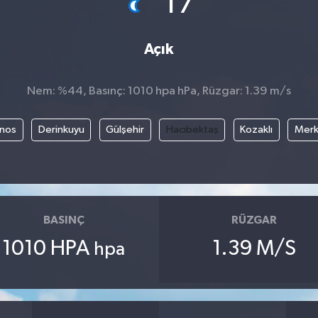
17
Açık
Nem: %44, Basınç: 1010 hpa hPa, Rüzgar: 1.39 m/s
nos
Derinkuyu
Gülşehir
Hacıbektaş
Kozaklı
Mer
BASINÇ
RÜZGAR
1010 HPA
1.39 M/S
hpa