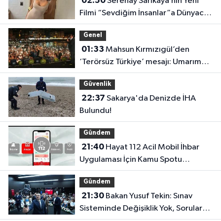
02:50
Serenay Sarıkaya’nın Yeni
Filmi “Sevdiğim İnsanlar”a Dünyaca
Ünlü Oyuncu
Genel
01:33
Mahsun Kırmızıgül’den
‘Terörsüz Türkiye’ mesajı: Umarım
barış kalıcı olur
Güvenlik
22:37
Sakarya'da Denizde İHA
Bulundu!
Gündem
21:40
Hayat 112 Acil Mobil İhbar
Uygulaması İçin Kamu Spotu
Yayında!
Gündem
21:30
Bakan Yusuf Tekin: Sınav
Sisteminde Değişiklik Yok, Sorular
Yeni Müfredata Uygun Olacak