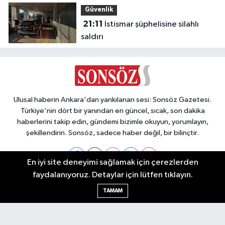
Güvenlik
21:11
İstismar şüphelisine silahlı
saldırı
Ulusal haberin Ankara'dan yankılanan sesi: Sonsöz Gazetesi.
Türkiye'nin dört bir yanından en güncel, sıcak, son dakika
haberlerini takip edin, gündemi bizimle okuyun, yorumlayın,
şekillendirin. Sonsöz, sadece haber değil, bir bilinçtir.
En iyi site deneyimi sağlamak için çerezlerden
faydalanıyoruz. Detaylar için lütfen tıklayın.
Ankara Nöbetçi Eczaneler
TAMAM
Ankara Hava Durumu
Ankara Namaz Vakitleri
Ankara Trafik Yoğunluk Haritası