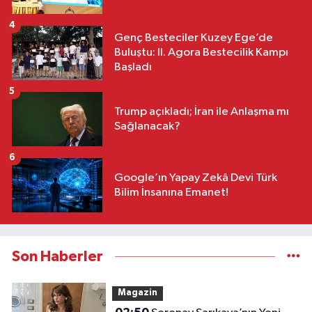
4
Genç Besteciler Kuzey Ege’de
Buluştu: II. Agora Bestecilik Kampı
Başladı
5
Trump açıkladı; İran ile Anlaşma mı
Sağlanacak?
6
Google’ın Yapay Zekâ Devi Türk
Bilim İnsanına Emanet!
Son Haberler
Magazin