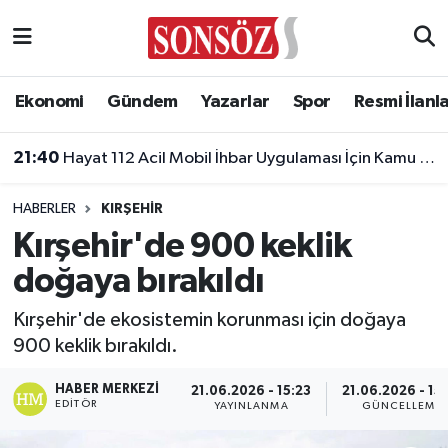
Asayiş
Ankara Nöbetçi Eczaneler
Ekonomi
Gündem
Yazarlar
Spor
Resmi İlanl
Astroloji & Burçlar
Ankara Hava Durumu
21:40
Hayat 112 Acil Mobil İhbar Uygulaması İçin Kamu Spotu Yayında!
Bilim & Teknoloji
Ankara Namaz Vakitleri
HABERLER
KIRŞEHIR
Biyografi
Ankara Trafik Yoğunluk Haritası
Kırşehir'de 900 keklik
doğaya bırakıldı
Çevre
Süper Lig Puan Durumu ve Fikstür
Kırşehir'de ekosistemin korunması için doğaya
Diğer
Tüm Manşetler
900 keklik bırakıldı.
Dünya
Son Dakika Haberleri
HABER MERKEZI
21.06.2026 - 15:23
21.06.2026 - 15
EDITÖR
YAYINLANMA
GÜNCELLEME
Eğitim
Haber Arşivi