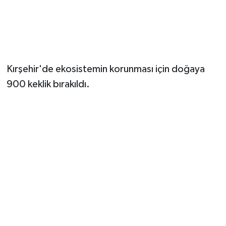
Magazin
Resmi İlanlar
Kırşehir'de ekosistemin korunması için doğaya
Sağlık
900 keklik bırakıldı.
Seri İlan
Siyaset
Sokak Hayvanlarını Sahiplendirme
Sonsöz Özel
Spor