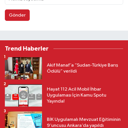
Gönder
Trend Haberler
1
Akif Manaf’a “Sudan-Türkiye Barış
Ödülü” verildi
2
Hayat 112 Acil Mobil İhbar
Uygulaması İçin Kamu Spotu
Yayında!
3
BİK Uygulamalı Mevzuat Eğitiminin
9’uncusu Ankara’da yapıldı