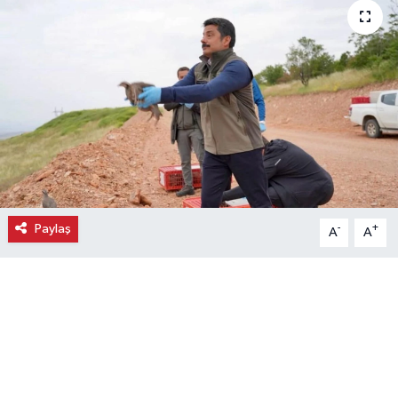
Ekonomi
Eleman
Emlak
Gündem
Gurme
Paylaş
-
+
A
A
Haber
İlçe Haberleri
Keşfet
Kültür & Sanat