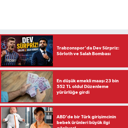
Trabzonspor'da Dev Sürpriz:
Sörloth ve Salah Bombası
En düşük emekli maaşı 23 bin
552 TL oldu! Düzenleme
yürürlüğe girdi
ABD’de bir Türk girişimcinin
bebek ürünleri büyük ilgi