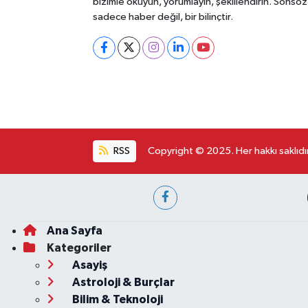
bizimle okuyun, yorumlayın, şekillendirin. Sonsöz
sadece haber değil, bir bilinçtir.
RSS
Copyright © 2025. Her hakkı saklıdır
Ana Sayfa
Kategoriler
Asayiş
Astroloji & Burçlar
Bilim & Teknoloji