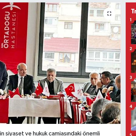
T
1
2
3
4
n siyaset ve hukuk camiasındaki önemli
5