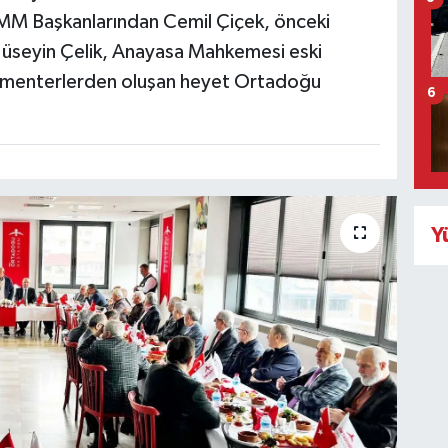
BMM Başkanlarından Cemil Çiçek, önceki
Hüseyin Çelik, Anayasa Mahkemesi eski
lamenterlerden oluşan heyet Ortadoğu
6
Y