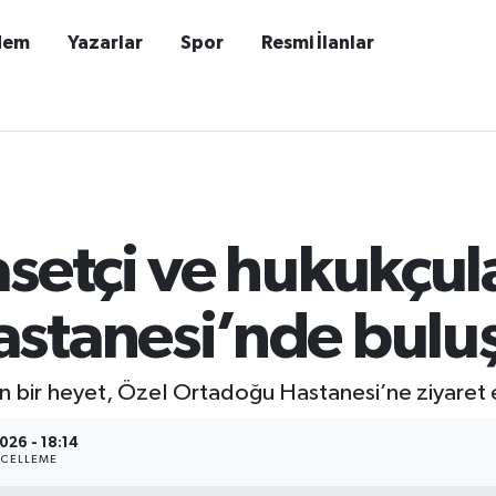
dem
Yazarlar
Spor
Resmi İlanlar
setçi ve hukukçul
stanesi’nde bulu
n bir heyet, Özel Ortadoğu Hastanesi’ne ziyaret e
026 - 18:14
CELLEME