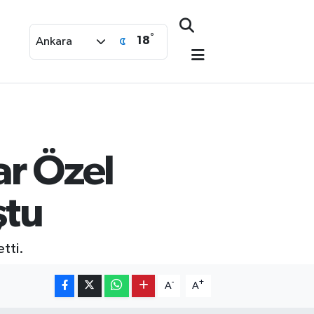
°
18
Ankara
ar Özel
ştu
tti.
-
+
A
A