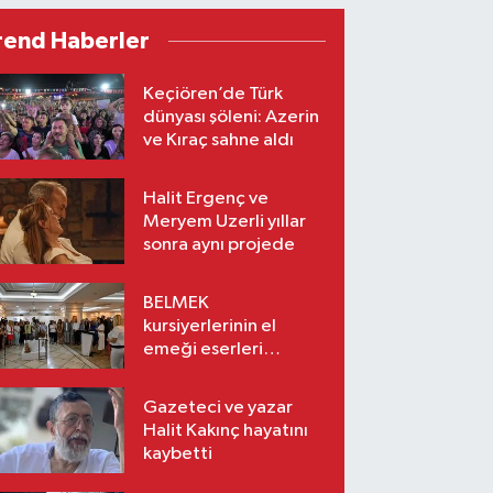
rend Haberler
Keçiören’de Türk
dünyası şöleni: Azerin
ve Kıraç sahne aldı
Halit Ergenç ve
Meryem Uzerli yıllar
sonra aynı projede
BELMEK
kursiyerlerinin el
emeği eserleri
sanatseverlerle
buluşuyor
Gazeteci ve yazar
Halit Kakınç hayatını
kaybetti