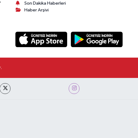
,
Son Dakika Haberleri
Haber Arşivi
.