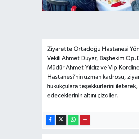
Ziyarette Ortadoğu Hastanesi Yön
Vekili Ahmet Duyar, Başhekim Op.Dr
Müdür Ahmet Yıldız ve Vİp Kordin
Hastanesi’nin uzman kadrosu, ziyar
hukukçulara teşekkürlerini ileterek
edeceklerinin altını çizdiler.