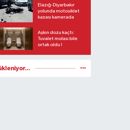
Elazığ-Diyarbakır
yolunda motosiklet
kazası kamerada
Aşkın dozu kaçtı:
Tuvalet molası bile
ortak oldu !
ükleniyor...