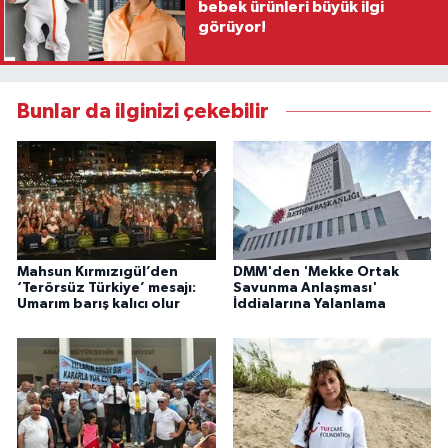
bebek ürünleri büyük ilgi
görüyor!
Bunlar da ilginizi çekebilir
Mahsun Kırmızıgül’den
DMM'den 'Mekke Ortak
‘Terörsüz Türkiye’ mesajı:
Savunma Anlaşması'
Umarım barış kalıcı olur
İddialarına Yalanlama