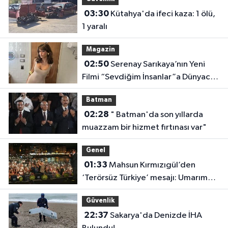
03:30
Kütahya'da ifeci kaza: 1 ölü,
1 yaralı
Magazin
02:50
Serenay Sarıkaya’nın Yeni
Filmi “Sevdiğim İnsanlar”a Dünyaca
Ünlü Oyuncu
Batman
02:28
" Batman'da son yıllarda
muazzam bir hizmet fırtınası var"
Genel
01:33
Mahsun Kırmızıgül’den
‘Terörsüz Türkiye’ mesajı: Umarım
barış kalıcı olur
Güvenlik
22:37
Sakarya'da Denizde İHA