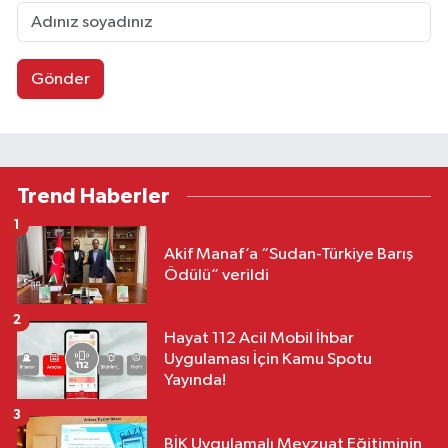
Gönder
Trend Haberler
1
Akif Manaf’a “Sudan-Türkiye Barış
Ödülü” verildi
2
Hayat 112 Acil Mobil İhbar
Uygulaması İçin Kamu Spotu
Yayında!
3
BİK Uygulamalı Mevzuat Eğitiminin