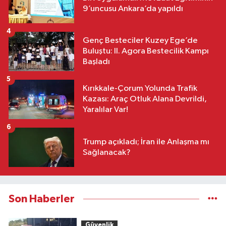
9’uncusu Ankara’da yapıldı
4
Genç Besteciler Kuzey Ege’de
Buluştu: II. Agora Bestecilik Kampı
Başladı
5
Kırıkkale-Çorum Yolunda Trafik
Kazası: Araç Otluk Alana Devrildi,
Yaralılar Var!
6
Trump açıkladı; İran ile Anlaşma mı
Sağlanacak?
Son Haberler
Güvenlik