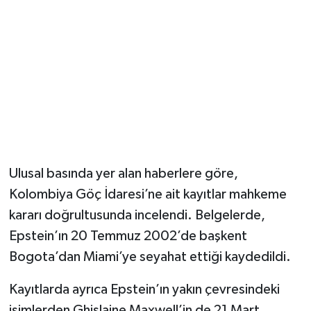
Magazin
Resmi İlanlar
Sağlık
Seri İlan
Ulusal basında yer alan haberlere göre,
Siyaset
Kolombiya Göç İdaresi’ne ait kayıtlar mahkeme
Sokak Hayvanlarını Sahiplendirme
kararı doğrultusunda incelendi. Belgelerde,
Epstein’ın 20 Temmuz 2002’de başkent
Sonsöz Özel
Bogota’dan Miami’ye seyahat ettiği kaydedildi.
Spor
Kayıtlarda ayrıca Epstein’ın yakın çevresindeki
isimlerden Ghislaine Maxwell’in de 21 Mart