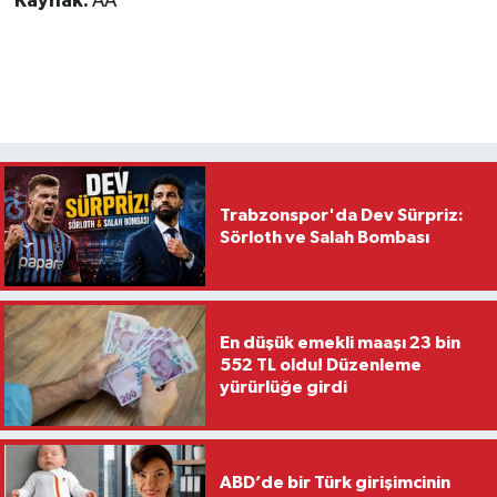
Kaynak:
AA
Trabzonspor'da Dev Sürpriz:
Sörloth ve Salah Bombası
En düşük emekli maaşı 23 bin
552 TL oldu! Düzenleme
yürürlüğe girdi
ABD’de bir Türk girişimcinin