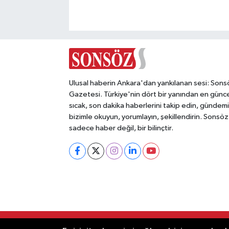
Magazin
Resmi İlanlar
Sağlık
Ulusal haberin Ankara'dan yankılanan sesi: Sons
Gazetesi. Türkiye'nin dört bir yanından en günce
Seri İlan
sıcak, son dakika haberlerini takip edin, gündemi
bizimle okuyun, yorumlayın, şekillendirin. Sonsöz
Siyaset
sadece haber değil, bir bilinçtir.
Sokak Hayvanlarını Sahiplendirme
Sonsöz Özel
Spor
RSS
Copyright © 2025. Her hakkı saklıdır