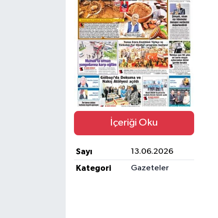
Ekonomi
Eleman
Emlak
Gündem
Gurme
İçeriği Oku
Haber
Sayı
13.06.2026
İlçe Haberleri
Kategori
Gazeteler
Keşfet
Kültür & Sanat