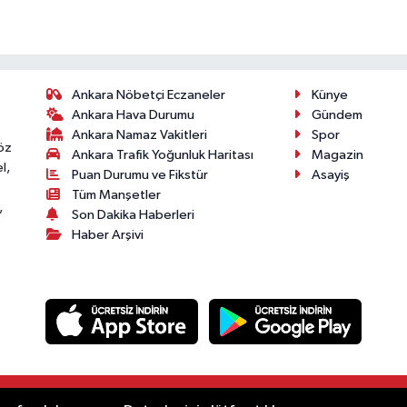
Ankara Nöbetçi Eczaneler
Künye
Ankara Hava Durumu
Gündem
Ankara Namaz Vakitleri
Spor
öz
Ankara Trafik Yoğunluk Haritası
Magazin
l,
Puan Durumu ve Fikstür
Asayiş
Tüm Manşetler
,
Son Dakika Haberleri
Haber Arşivi
.