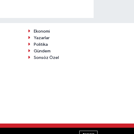
Ekonomi
Yazarlar
Politika
Gündem
Sonsöz Özel
Haber Yazılımı:
TE Bilişim